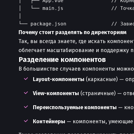
│   ├── App.vue                // Корне
│   └── main.js                // Точка
│

Почему стоит разделять по директориям
Так, вы всегда знаете, где искать компон
облегчает масштабирование и поддержку п
Разделение компонентов
В большинстве случаев компоненты можно 
Layout-компоненты
(каркасные) — оп
View-компоненты
(страничные) — отве
Переиспользуемые компоненты
— кноп
Контейнеры
— компоненты, умеющие з