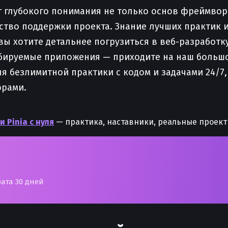
т глубокого понимания не только основ фреймворк
ство поддержки проекта. Знание лучших практик 
ы хотите детальнее погрузиться в веб-разработку
абируемые приложения — приходите на наш больш
для безлимитной практики с кодом и задачами 24/
орами.
 и Pinia с нуля
— практика, наставники, реальные проект
рата 30 дней