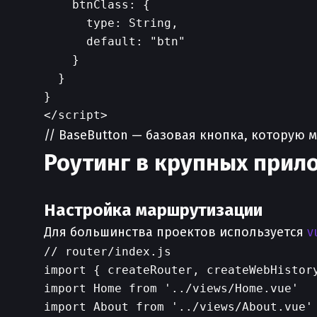
    btnClass: {

      type: String,

      default: "btn"

    }

  }

}

// BaseButton — базовая кнопка, которую 
Роутинг в крупных прил
Настройка маршрутизации
Для большинства проектов используется
v
// router/index.js

import { createRouter, createWebHistory
import Home from '../views/Home.vue'

import About from '../views/About.vue'
