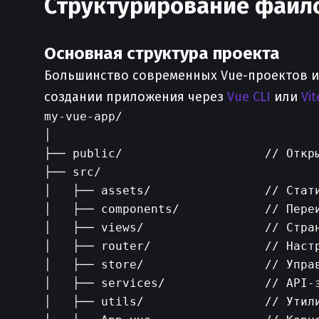
Структурирование файл
Основная структура проекта
Большинство современных Vue-проектов и
создании приложения через
Vue CLI
или
Vit
my-vue-app/

│

├── public/                    // Откры
├── src/ 

│   ├── assets/                // Стати
│   ├── components/            // Переи
│   ├── views/                 // Стран
│   ├── router/                // Настр
│   ├── store/                 // Управ
│   ├── services/              // API-з
│   ├── utils/                 // Утили