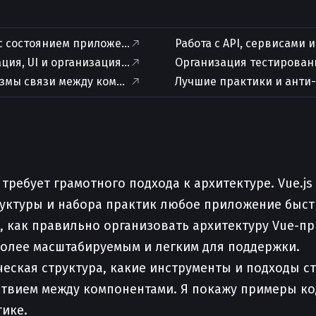
 с состоянием приложения
Работа с API, сервисами 
ция, UI и организация CSS
Организация тестирован
змы связи между компонентами
Лучшие практики и анти
ребует грамотного подхода к архитектуре. Vue.js
руктуры и набора практик любое приложение быст
е, как правильно организовать архитектуру Vue-п
 более масштабируемым и легким для поддержки.
ческая структура, какие инструменты и подходы с
твием между компонентами. Я покажу примеры ко
тике.