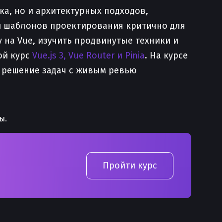
а, но и архитектурных подходов,
и шаблонов проектирования критично для
 на Vue, изучить продвинутые техники и
ой курс
Vue.js 3, Vue Router и Pinia
. На курсе
7, решение задач с живым ревью
ы.
Пройти курс