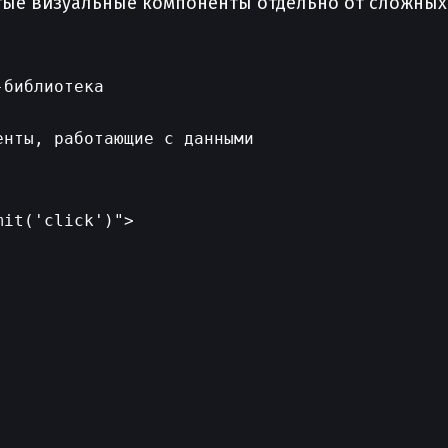
тые визуальные компоненты отдельно от сложных
библиотека

it('click')">
