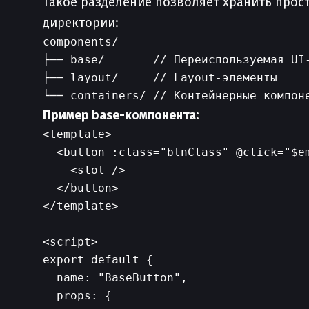
Такое разделение позволяет хранить прос
директории:
components/

├── base/       // Переиспользуемая UI-
├── layout/     // Layout-элементы

Пример base-компонента:
<template>

  <button :class="btnClass" @click="$em
    <slot />

  </button>

</template>

<script>

export default {

  name: "BaseButton",

  props: {
