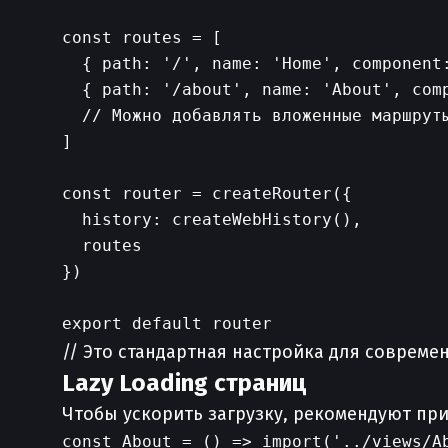
const routes = [

  { path: '/', name: 'Home', component:
  { path: '/about', name: 'About', comp
  // Можно добавлять вложенные маршруты
]

const router = createRouter({

  history: createWebHistory(),

  routes

})

// Это стандартная настройка для совреме
Lazy Loading страниц
Чтобы ускорить загрузку, рекомендуют пр
const About = () => import('../views/Ab