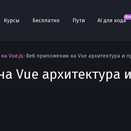
Новое
AI для кода
О нас
Но
Курсы
Бесплатно
Пути
AI для кода
Сообщество
Purple
Плюс
AI Собеседование
на Vue.js
AI тренажёр
а Vue архитектура 
Проекты