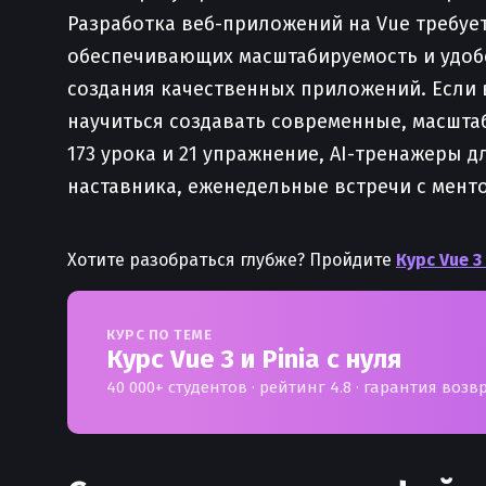
Разработка веб-приложений на Vue требуе
обеспечивающих масштабируемость и удоб
создания качественных приложений. Если в
научиться создавать современные, масшт
173 урока и 21 упражнение, AI-тренажеры 
наставника, еженедельные встречи с мент
Хотите разобраться глубже? Пройдите
Курс Vue 3
КУРС ПО ТЕМЕ
Курс Vue 3 и Pinia с нуля
40 000+ студентов · рейтинг 4.8 · гарантия возв