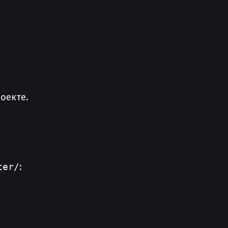
оекте.
ter/
: