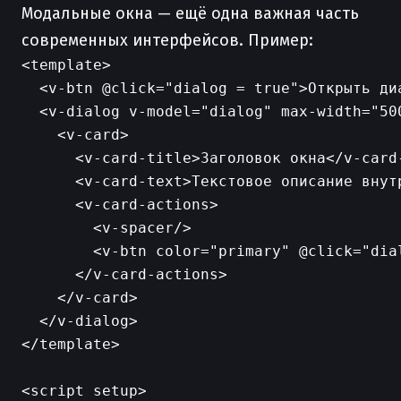
Модальные окна — ещё одна важная часть
современных интерфейсов. Пример:
<template>

  <v-btn @click="dialog = true">Открыть диа
  <v-dialog v-model="dialog" max-width="500
    <v-card>

      <v-card-title>Заголовок окна</v-card-
      <v-card-text>Текстовое описание внутр
      <v-card-actions>

        <v-spacer/>

        <v-btn color="primary" @click="dial
      </v-card-actions>

    </v-card>

  </v-dialog>

</template>

<script setup>
