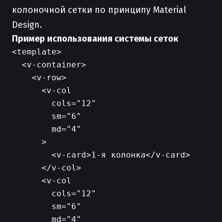
колоночной сетки по принципу Material
Design.
Пример использования системы сеток
<template>

  <v-container>

    <v-row>

      <v-col

        cols="12"

        sm="6"

        md="4"

      >

        <v-card>1-я колонка</v-card>

      </v-col>

      <v-col

        cols="12"

        sm="6"

        md="4"
