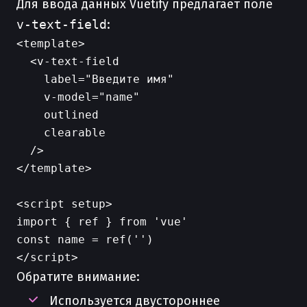
Для ввода данных Vuetify предлагает поле
v-text-field
:
<template>

  <v-text-field

    label="Введите имя"

    v-model="name"

    outlined

    clearable

  />

</template>

<script setup>

import { ref } from 'vue'

const name = ref('')

Обратите внимание:
Используется двустороннее