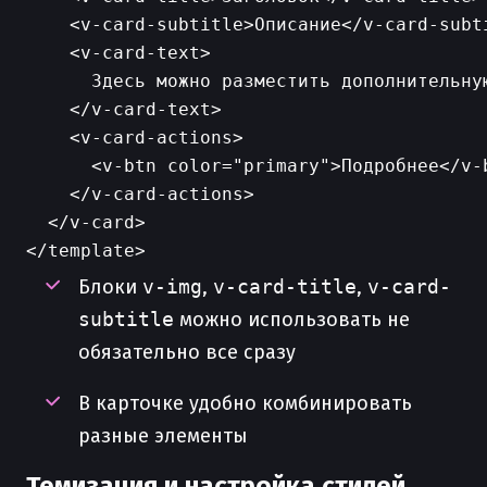
    <v-card-subtitle>Описание</v-card-subti
    <v-card-text>

      Здесь можно разместить дополнительну
    </v-card-text>

    <v-card-actions>

      <v-btn color="primary">Подробнее</v-b
    </v-card-actions>

  </v-card>

Блоки
v-img
,
v-card-title
,
v-card-
subtitle
можно использовать не
обязательно все сразу
В карточке удобно комбинировать
разные элементы
Темизация и настройка стилей