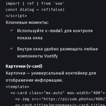
import { ref } from 'vue'

const dialog = ref(false)

Ключевые моменты:
Используйте
v-model
для контроля
показа окна
Внутри окна удобно размещать любые
компоненты Vuetify
Карточки (v-card)
Карточки — универсальный контейнер для
отображения информации.
<template>

  <v-card class="mx-auto" max-width="400">

    <v-img src="https://picsum.photos/400/2
    <v-card-title>Заголовок</v-card-title>
