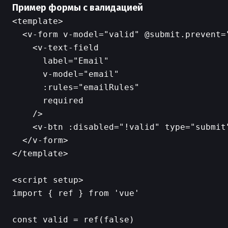
Пример формы с валидацией
<template>

  <v-form v-model="valid" @submit.prevent="
    <v-text-field

      label="Email"

      v-model="email"

      :rules="emailRules"

      required

    />

    <v-btn :disabled="!valid" type="submit"
  </v-form>

</template>

<script setup>

import { ref } from 'vue'

const valid = ref(false)
