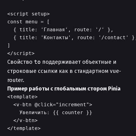
<script setup>

const menu = [

  { title: 'Главная', route: '/' },

  { title: 'Контакты', route: '/contact' },
]

Свойство
to
поддерживает объектные и
строковые ссылки как в стандартном vue-
router.
Пример работы с глобальным стором Pinia
<template>

  <v-btn @click="increment">

    Увеличить: {{ counter }}

  </v-btn>

</template>
