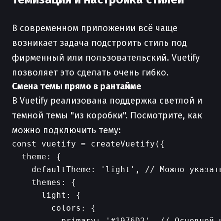
В современном приложении всё чаще
возникает задача подстроить стиль под
фирменный или пользовательский. Vuetify
позволяет это сделать очень гибко.
Смена темы прямо в рантайме
В Vuetify реализована поддержка светлой и
темной темы "из коробки". Посмотрите, как
можно подключить тему:
const vuetify = createVuetify({

  theme: {

    defaultTheme: 'light', // Можно указать
    themes: {

      light: {

        colors: {

          primary: '#1976D2', // Основной ц