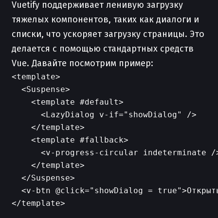
Vuetify поддерживает ленивую загрузку
тяжелых компонентов, таких как диалоги и
списки, что ускоряет загрузку страницы. Это
делается с помощью стандартных средств
Vue. Давайте посмотрим пример:
<template>

  <Suspense>

    <template #default>

      <LazyDialog v-if="showDialog" />

    </template>

    <template #fallback>

      <v-progress-circular indeterminate />
    </template>

  </Suspense>

  <v-btn @click="showDialog = true">Открыть
</template>
