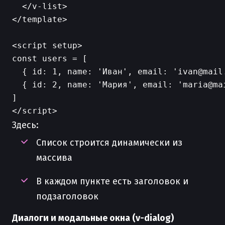
  </v-list>

</template>

<script setup>

const users = [

  { id: 1, name: 'Иван', email: 'ivan@mail.
  { id: 2, name: 'Мария', email: 'maria@mai
]

Здесь:
Список строится динамически из
массива
В каждом пункте есть заголовок и
подзаголовок
Диалоги и модальные окна (v-dialog)