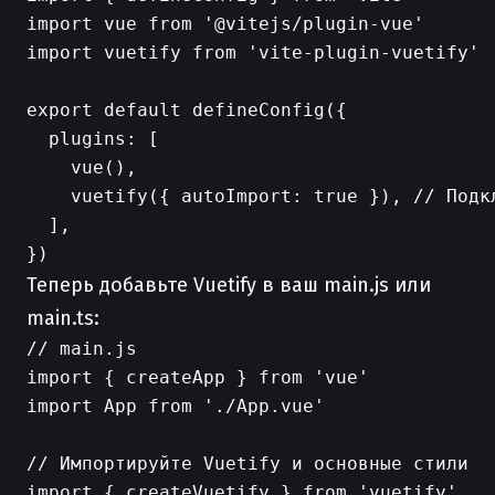
import vue from '@vitejs/plugin-vue'

import vuetify from 'vite-plugin-vuetify'

export default defineConfig({

  plugins: [

    vue(),

    vuetify({ autoImport: true }), // Подкл
  ],

Теперь добавьте Vuetify в ваш main.js или
main.ts:
// main.js

import { createApp } from 'vue'

import App from './App.vue'

// Импортируйте Vuetify и основные стили

import { createVuetify } from 'vuetify'
