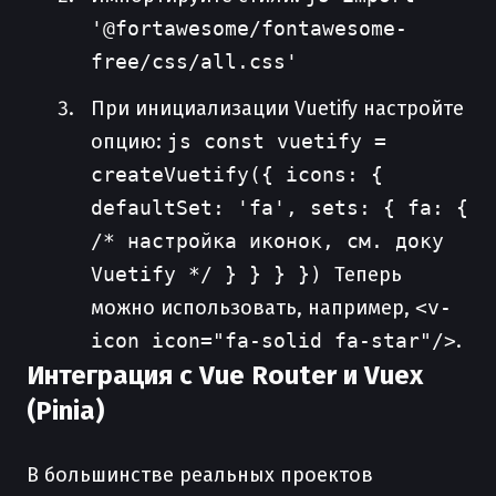
'@fortawesome/fontawesome-
free/css/all.css'
При инициализации Vuetify настройте
опцию:
js const vuetify =
createVuetify({ icons: {
defaultSet: 'fa', sets: { fa: {
/* настройка иконок, см. доку
Vuetify */ } } } })
Теперь
можно использовать, например,
<v-
icon icon="fa-solid fa-star"/>
.
Интеграция с Vue Router и Vuex
(Pinia)
В большинстве реальных проектов