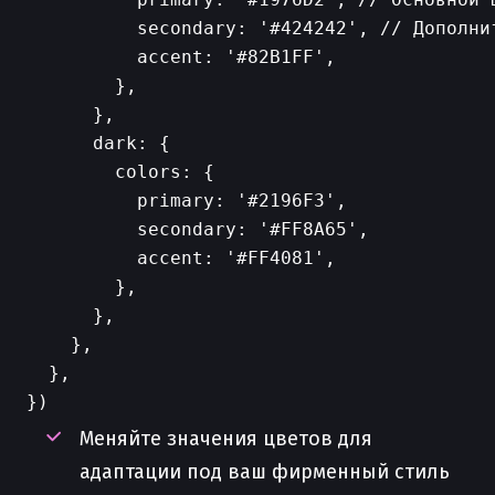
          secondary: '#424242', // Дополнит
          accent: '#82B1FF',

        },

      },

      dark: {

        colors: {

          primary: '#2196F3',

          secondary: '#FF8A65',

          accent: '#FF4081',

        },

      },

    },

  },

Меняйте значения цветов для
адаптации под ваш фирменный стиль