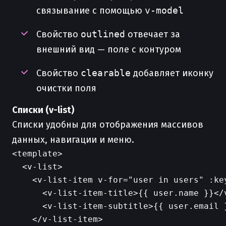
связывание с помощью
v-model
Свойство
outlined
отвечает за
внешний вид — поле с контуром
Свойство
clearable
добавляет иконку
очистки поля
Списки (v-list)
Списки удобны для отображения массивов
данных, навигации и меню.
<template>

  <v-list>

    <v-list-item v-for="user in users" :key
      <v-list-item-title>{{ user.name }}</v
      <v-list-item-subtitle>{{ user.email }
    </v-list-item>
