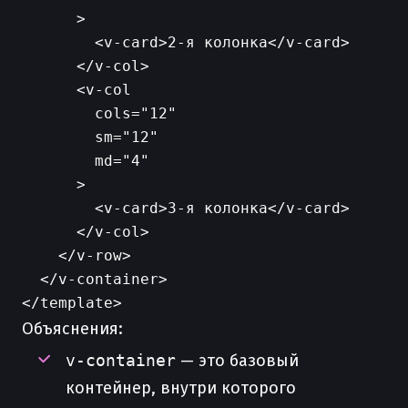
      >

        <v-card>2-я колонка</v-card>

      </v-col>

      <v-col

        cols="12"

        sm="12"

        md="4"

      >

        <v-card>3-я колонка</v-card>

      </v-col>

    </v-row>

  </v-container>

Объяснения:
v-container
— это базовый
контейнер, внутри которого