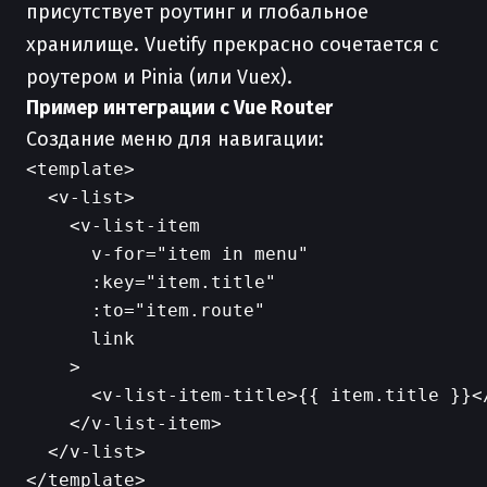
присутствует роутинг и глобальное
хранилище. Vuetify прекрасно сочетается с
роутером и Pinia (или Vuex).
Пример интеграции с Vue Router
Создание меню для навигации:
<template>

  <v-list>

    <v-list-item

      v-for="item in menu"

      :key="item.title"

      :to="item.route"

      link

    >

      <v-list-item-title>{{ item.title }}</
    </v-list-item>

  </v-list>

</template>
