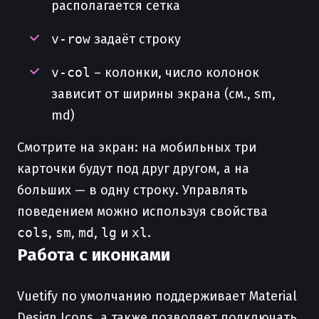
располагается сетка
v-row
задаёт строку
v-col
– колонки, число колонок
зависит от ширины экрана (см., sm,
md)
Смотрите на экран: на мобильных три
карточки будут под друг другом, а на
больших — в одну строку. Управлять
поведением можно используя свойства
cols
,
sm
,
md
,
lg
и
xl
.
Работа с иконками
Vuetify по умолчанию поддерживает Material
Design Icons, а также позволяет подключать