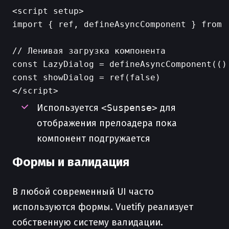
<script setup>

import { ref, defineAsyncComponent } from '
// Ленивая загрузка компонента

const LazyDialog = defineAsyncComponent(()
const showDialog = ref(false)

Используется
<Suspense>
для
отображения прелоадера пока
компонент подгружается
Формы и валидация
В любой современный UI часто
используются формы. Vuetify реализует
собственную систему валидации.