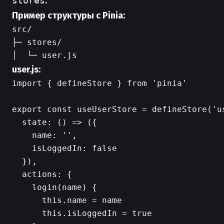
stores
.
Пример структуры c Pinia:
src/

├─ stores/

user.js:
import { defineStore } from 'pinia'

export const useUserStore = defineStore('us
  state: () => ({

    name: '',

    isLoggedIn: false

  }),

  actions: {

    login(name) {

      this.name = name

      this.isLoggedIn = true
