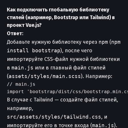
Как подключить глобальную библиотеку
стилей (например, Bootstrap или Tailwind) в
проект Vue.js?
Ответ:
Добавьте нужную библиотеку через
npm
(
npm
install bootstrap
), после чего
импортируйте CSS-файл нужной библиотеки
в
main.js
или в главный файл стилей
(
assets/styles/main.scss
). Например:
// main.js

В случае c Tailwind — создайте файл стилей,
например,
src/assets/styles/tailwind.css
, и
импортируйте его в точке входа (
main.js
).