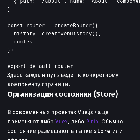
  { path: '/about', name: 'About', componen
]

const router = createRouter({

  history: createWebHistory(),

  routes

})

Здесь каждый путь ведет к конкретному
компоненту страницы.
Организация состояния (Store)
В современных проектах Vue.js чаще
применяют либо
Vuex
, либо
Pinia
. Обычно
состояние размещают в папке
store
или