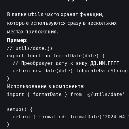
В папке
utils
часто хранят функции,
которые используются сразу в нескольких
местах приложения.
Пример:
// utils/date.js

export function formatDate(date) {

  // Преобразует дату к виду ДД.ММ.ГГГГ

  return new Date(date).toLocaleDateString(
Использование в компоненте:
import { formatDate } from '@/utils/date'

setup() {

  return { formatted: formatDate('2024-04-1