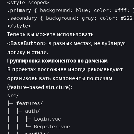
<style scoped>

.primary { background: blue; color: #fff; }
.secondary { background: gray; color: #222;
Теперь вы можете использовать
<BaseButton>
в разных местах, не дублируя
логику и стили.
Группировка компонентов по доменам
В проектах посложнее иногда рекомендуют
организовывать компоненты по фичам
(feature-based structure):
src/

├─ features/

│  ├─ auth/

│  │  ├─ Login.vue

│  │  └─ Register.vue
