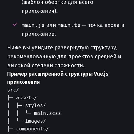
(шаблон обертки для всего
приложения).
main.js
или
main.ts
— точка входа в
приложение.
Ниже вы увидите развернутую структуру,
рекомендованную для проектов средней и
высокой степени сложности.
Пример расширенной структуры Vue.js
приложения
src/

├─ assets/

│  ├─ styles/

│  │  └─ main.scss

│  └─ images/

├─ components/
