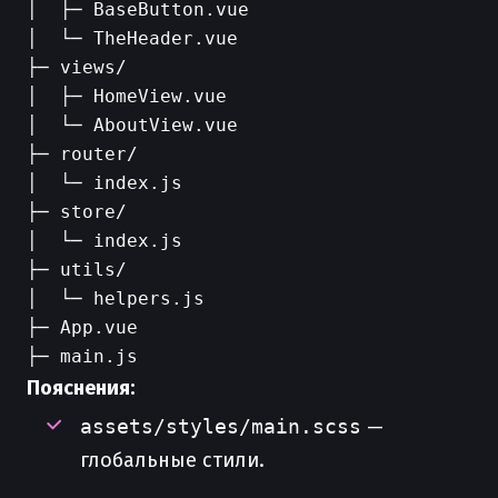
│  ├─ BaseButton.vue

│  └─ TheHeader.vue

├─ views/

│  ├─ HomeView.vue

│  └─ AboutView.vue

├─ router/

│  └─ index.js

├─ store/

│  └─ index.js

├─ utils/

│  └─ helpers.js

├─ App.vue

Пояснения:
assets/styles/main.scss
—
глобальные стили.