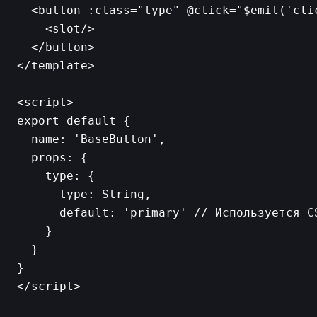
  <button :class="type" @click="$emit('clic
    <slot/>

  </button>

</template>

<script>

export default {

  name: 'BaseButton',

  props: {

    type: {

      type: String,

      default: 'primary' // Используется CS
    }

  }

}

</script>
