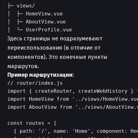
├─ views/

│  ├─ HomeView.vue

│  ├─ AboutView.vue

Здесь страницы не подразумевают
переиспользования (в отличие от
компонентов). Это конечные пункты
маршрутов.
Пример маршрутизации:
// router/index.js

import { createRouter, createWebHistory } f
import HomeView from '../views/HomeView.vue
import AboutView from '../views/AboutView.v
const routes = [

  { path: '/', name: 'Home', component: Hom