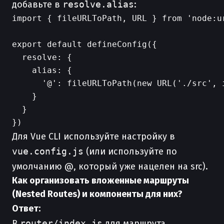
добавьте в
resolve.alias
:
import { fileURLToPath, URL } from 'node:ur
export default defineConfig({

  resolve: {

    alias: {

      '@': fileURLToPath(new URL('./src', i
    }

  }

Для Vue CLI используйте настройку в
vue.config.js
(или используйте по
умолчанию @, который уже нацелен на src).
Как организовать вложенные маршруты
(Nested Routes) и компоненты для них?
Ответ:
В
router/index.js
для маршрута