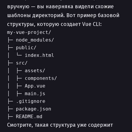
вручную — вы наверняка видели схожие
шаблоны директорий. Вот пример базовой
структуры, которую создает Vue CLI:
my-vue-project/

├─ node_modules/

├─ public/

│  └─ index.html

├─ src/

│  ├─ assets/

│  ├─ components/

│  ├─ App.vue

│  ├─ main.js

├─ .gitignore

├─ package.json

Смотрите, такая структура уже содержит