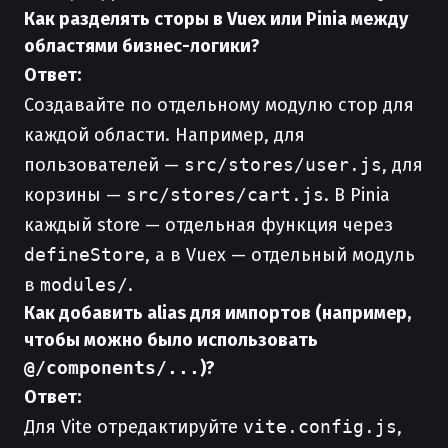
Как разделять сторы в Vuex или Pinia между
областями бизнес-логики?
Ответ:
Создавайте по отдельному модулю стор для
каждой области. Например, для
пользователей —
src/stores/user.js
, для
корзины —
src/stores/cart.js
. В Pinia
каждый store — отдельная функция через
defineStore
, а в Vuex — отдельный модуль
в
modules/
.
Как добавить alias для импортов (например,
чтобы можно было использовать
@/components/...
)?
Ответ:
Для Vite отредактируйте
vite.config.js
,