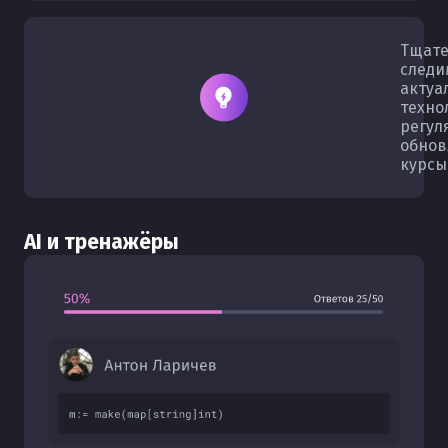
Тщате
следи
актуа
техно
регул
обнов
курсы
AI и тренажёры