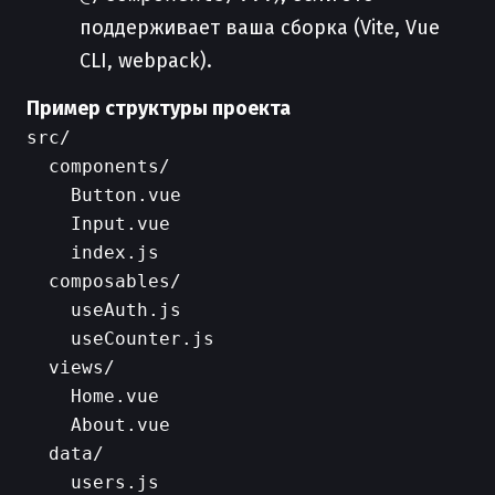
поддерживает ваша сборка (Vite, Vue
CLI, webpack).
Пример структуры проекта
src/

  components/

    Button.vue

    Input.vue

    index.js

  composables/

    useAuth.js

    useCounter.js

  views/

    Home.vue

    About.vue

  data/

    users.js
