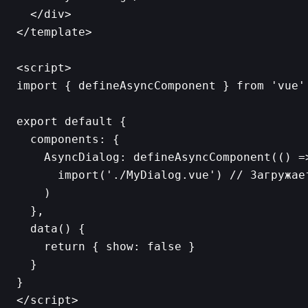
  </div>

</template>

<script>

import { defineAsyncComponent } from 'vue'

export default {

  components: {

    AsyncDialog: defineAsyncComponent(() =>
      import('./MyDialog.vue') // Загружает
    )

  },

  data() {

    return { show: false }

  }

}
