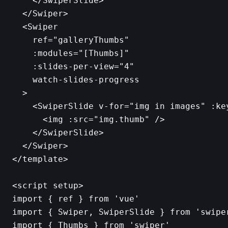
    </SwiperSlide>

  </Swiper>

  <Swiper

    ref="galleryThumbs"

    :modules="[Thumbs]"

    :slides-per-view="4"

    watch-slides-progress

  >

    <SwiperSlide v-for="img in images" :key
      <img :src="img.thumb" />

    </SwiperSlide>

  </Swiper>

</template>

<script setup>

import { ref } from 'vue'

import { Swiper, SwiperSlide } from 'swiper
import { Thumbs } from 'swiper'
