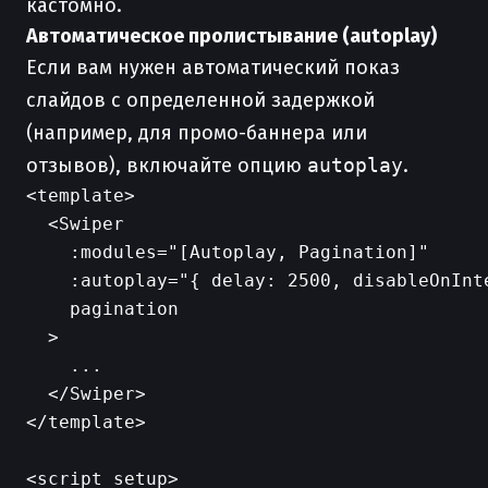
кастомно.
Автоматическое пролистывание (autoplay)
Если вам нужен автоматический показ
слайдов с определенной задержкой
(например, для промо-баннера или
отзывов), включайте опцию
autoplay
.
<template>

  <Swiper

    :modules="[Autoplay, Pagination]"

    :autoplay="{ delay: 2500, disableOnInte
    pagination

  >

    ...

  </Swiper>

</template>

<script setup>
