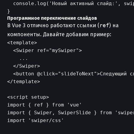
  console.log('Новый активный слайд:', swip
Программное переключение слайдов
В Vue 3 отлично работают ссылки (
ref
) на
компоненты. Давайте добавим пример:
<template>

  <Swiper ref="mySwiper">

    ...

  </Swiper>

  <button @click="slideToNext">Следующий сл
</template>

<script setup>

import { ref } from 'vue'

import { Swiper, SwiperSlide } from 'swiper
import 'swiper/css'
