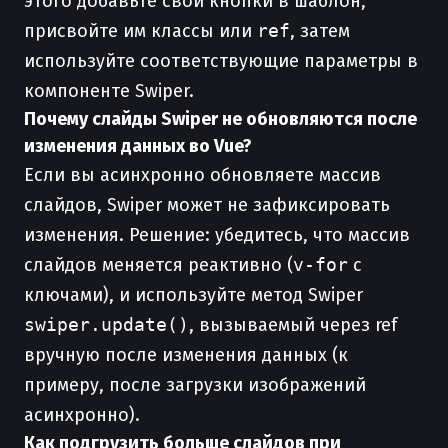
этого добавьте свои кнопки в шаблон,
присвойте им классы или
ref
, затем
используйте соответствующие параметры в
компоненте Swiper.
Почему слайды Swiper не обновляются после
изменения данных во Vue?
Если вы асинхронно обновляете массив
слайдов, Swiper может не зафиксировать
изменения. Решение: убедитесь, что массив
слайдов меняется реактивно (
v-for
с
ключами), и используйте метод Swiper
swiper.update()
, вызываемый через ref
вручную после изменения данных (к
примеру, после загрузки изображений
асинхронно).
Как подгрузить больше слайдов при