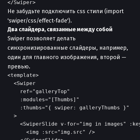
Не забудьте подключить css стили (import
'swiper/css/effect-fade').
Два слайдера, связанные между собой
Swiper позволяет делать
синхронизированные слайдеры, например,
один для главного изображения, второй —
превью.
<template>

  <Swiper

    ref="galleryTop"

    :modules="[Thumbs]"

    :thumbs="{ swiper: galleryThumbs }"

  >

    <SwiperSlide v-for="img in images" :key
      <img :src="img.src" />
