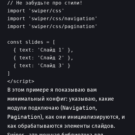
// Не забудьте про стили!

import 'swiper/css'

import 'swiper/css/navigation'

import 'swiper/css/pagination'

const slides = [

  { text: 'Слайд 1' },

  { text: 'Слайд 2' },

  { text: 'Слайд 3' }

]

В этом примере я показываю вам
минимальный конфиг: указываю, какие
модули подключаю (
Navigation
,
Pagination
), как они инициализируются, и
как обрабатываются элементы слайдов.