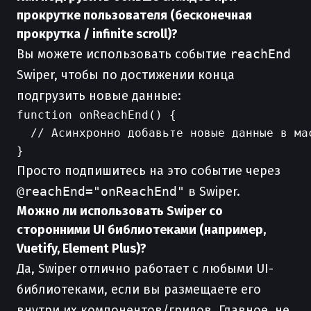
прокрутке пользователя (бесконечная
прокрутка / infinite scroll)?
Вы можете использовать событие
reachEnd
Swiper, чтобы по достижении конца
подгрузить новые данные:
function onReachEnd() {

  // Асинхронно добавьте новые данные в мас
Просто подпишитесь на это событие через
@reachEnd="onReachEnd"
в Swiper.
Можно ли использовать Swiper со
сторонними UI библиотеками (например,
Vuetify, Element Plus)?
Да, Swiper отлично работает с любыми UI-
библиотеками, если вы размещаете его
внутри их компонентов/гридов. Главное, не