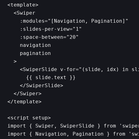
<template>

  <Swiper

    :modules="[Navigation, Pagination]"

    :slides-per-view="1"

    :space-between="20"

    navigation

    pagination

  >

    <SwiperSlide v-for="(slide, idx) in sli
      {{ slide.text }}

    </SwiperSlide>

  </Swiper>

</template>

<script setup>

import { Swiper, SwiperSlide } from 'swiper
import { Navigation, Pagination } from 'swi