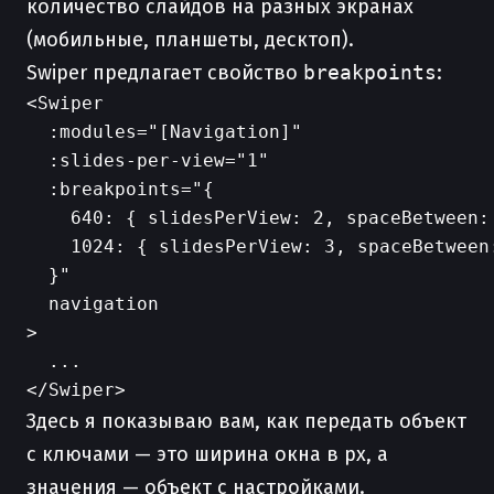
количество слайдов на разных экранах
(мобильные, планшеты, десктоп).
Swiper предлагает свойство
breakpoints
:
<Swiper

  :modules="[Navigation]"

  :slides-per-view="1"

  :breakpoints="{

    640: { slidesPerView: 2, spaceBetween: 
    1024: { slidesPerView: 3, spaceBetween:
  }"

  navigation

>

  ...

Здесь я показываю вам, как передать объект
с ключами — это ширина окна в px, а
значения — объект с настройками.