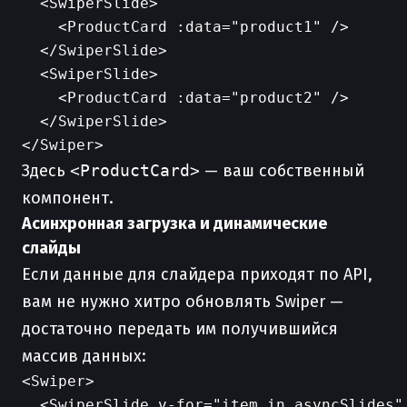
  <SwiperSlide>

    <ProductCard :data="product1" />

  </SwiperSlide>

  <SwiperSlide>

    <ProductCard :data="product2" />

  </SwiperSlide>

Здесь
<ProductCard>
— ваш собственный
компонент.
Асинхронная загрузка и динамические
слайды
Если данные для слайдера приходят по API,
вам не нужно хитро обновлять Swiper —
достаточно передать им получившийся
массив данных:
<Swiper>

  <SwiperSlide v-for="item in asyncSlides" 