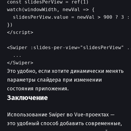
const slidesPerView = ref(1)

watch(windowWidth, newVal => {

  slidesPerView.value = newVal > 900 ? 3 : 
})

</script>

<Swiper :slides-per-view="slidesPerView" ..
  ...

Это удобно, если хотите динамически менять
параметры слайдера при изменении
состояния приложения.
Заключение
Использование Swiper во Vue-проектах —
это удобный способ добавить современные,