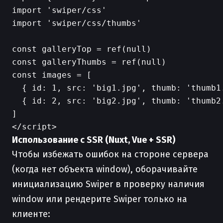
import 'swiper/css'

import 'swiper/css/thumbs'

const galleryTop = ref(null)

const galleryThumbs = ref(null)

const images = [

  { id: 1, src: 'big1.jpg', thumb: 'thumb1.
  { id: 2, src: 'big2.jpg', thumb: 'thumb2.
]

Использование с SSR (Nuxt, Vue + SSR)
Чтобы избежать ошибок на стороне сервера
(когда нет объекта window), оборачивайте
инициализацию Swiper в проверку наличия
window или рендерите Swiper только на
клиенте: