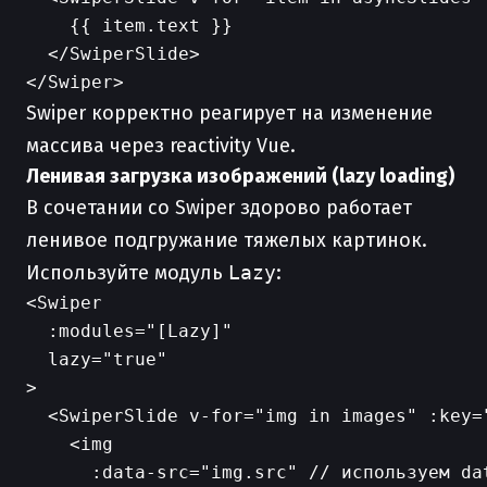
    {{ item.text }}

  </SwiperSlide>

Swiper корректно реагирует на изменение
массива через reactivity Vue.
Ленивая загрузка изображений (lazy loading)
В сочетании со Swiper здорово работает
ленивое подгружание тяжелых картинок.
Используйте модуль
Lazy
:
<Swiper

  :modules="[Lazy]"

  lazy="true"

>

  <SwiperSlide v-for="img in images" :key="
    <img

      :data-src="img.src" // используем dat