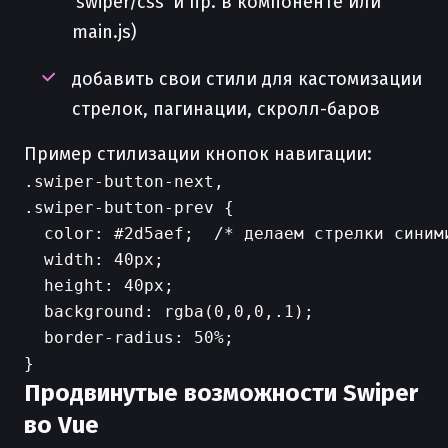
'swiper/css' и пр. в компоненте или
main.js)
добавить свои стили для кастомизации
стрелок, пагинации, скролл-баров
Пример стилизации кнопок навигации:
.swiper-button-next,

.swiper-button-prev {

  color: #2d5aef;  /* делаем стрелки синими
  width: 40px;

  height: 40px;

  background: rgba(0,0,0,.1);

  border-radius: 50%;

Продвинутые возможности Swiper
во Vue