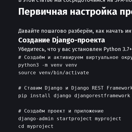
В этой статье мы сосредоточимся на SPA-
Первичная настройка про
Давайте пошагово разберём, как начать и
Создание Django-проекта
Убедитесь, что у вас установлен Python 3.
# Создаём и активируем виртуальное окру
python3 -m venv venv

source venv/bin/activate

# Ставим Django и Django REST Framework
pip install django djangorestframework

# Создаём проект и приложение

django-admin startproject myproject

cd myproject
