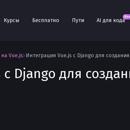
Новое
AI для кода
О нас
Но
Курсы
Бесплатно
Пути
AI для кода
Сообщество
Purple
Плюс
AI Собеседование
на Vue.js
AI тренажёр
s с Django для созд
Проекты