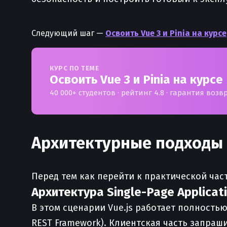
Следующий шаг —
Освоить Vue 3 и Pinia на курсе
КУРС ПО ТЕМЕ
Освоить Vue 3 и Pinia на курсе
40 000+ студентов · рейтинг 4.8 · гарантия возв
Архитектурные подходы 
Перед тем как перейти к практической част
Архитектура Single-Page Applicati
В этом сценарии Vue.js работает полностью
REST Framework). Клиентская часть запраш