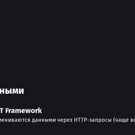
нными
ST Framework
мениваются данными через HTTP-запросы (чаще вс