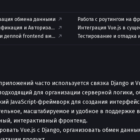
зация обмена данными
Работа с роутингом на фр
ификация и Авторизация
Интеграция Vue.js в су
и деплой frontend вместе с backend
Тестирование и отладка 
приложений часто используется связка Django и V
подходящий для организации серверной логики, о
бкий JavaScript-фреймворк для создания интерфей
ельное, масштабируемое и удобное в поддержке в
енный, интерактивный фронтенд.
овать Vue.js с Django, организовать обмен данны
уатации продукт.