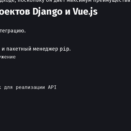
подходе, поскольку он даёт максимум преимуществ
ектов Django и Vue.js
нтеграцию.
7+ и пакетный менеджер
pip
.
жение

 для реализации API
