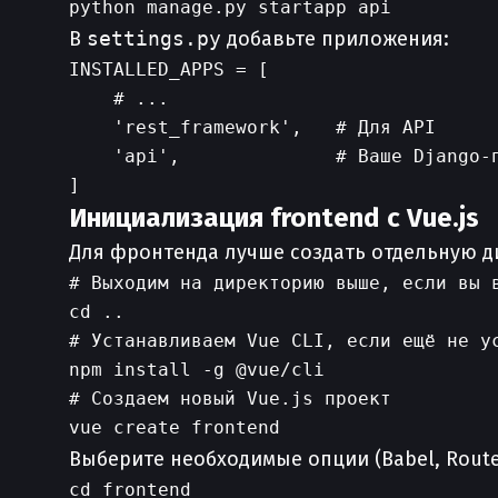
В
settings.py
добавьте приложения:
INSTALLED_APPS = [

    # ...

    'rest_framework',   # Для API

    'api',              # Ваше Django-п
Инициализация frontend c Vue.js
Для фронтенда лучше создать отдельную 
# Выходим на директорию выше, если вы в
cd ..

# Устанавливаем Vue CLI, если ещё не ус
npm install -g @vue/cli

# Создаем новый Vue.js проект

Выберите необходимые опции (Babel, Route