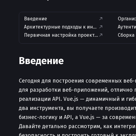
Введение
Органи
Архитектурные подходы к интеграции
Аутент
Первичная настройка проектов Django и Vue.js
Сборка 
Введение
Сегодня для построения современных веб-
для разработки веб-приложений, отлично 
реализации API. Vue.js — динамичный и ги
два инструмента, вы получаете производит
бизнес-логику и API, а Vue.js — за соврем
Давайте детально рассмотрим, как интегрир
безопасность и построить готовый к экспл