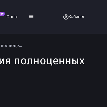
вое
О нас
Кабинет
Интеграция Vue.js с Django для создания полноценных веб-приложений
ания полноценных