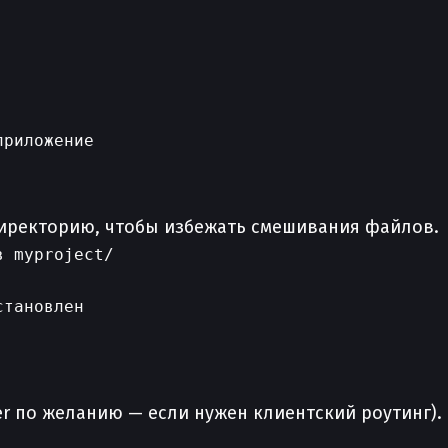
риложение

директорию, чтобы избежать смешивания файлов.
 myproject/

тановлен

r по желанию — если нужен клиентский роутинг).