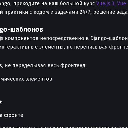
jango, приходите на наш большой курс
Vue.js 3, Vue
 практики с кодом и задачами 24/7, решение зад
ango-шаблонов
.js компонентов непосредственно в Django-шабло
 интерактивные элементы, не переписывая фронт
s, не переделывая весь фронтенд
амических элементов
ь
на фронте