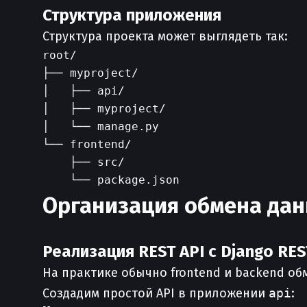
Структура приложения
Структура проекта может выглядеть так:
root/

├── myproject/

│   ├── api/

│   ├── myproject/

│   └── manage.py

└── frontend/

    ├── src/

Организация обмена да
Реализация REST API с Django RE
На практике обычно frontend и backend об
Создадим простой API в приложении
api
: