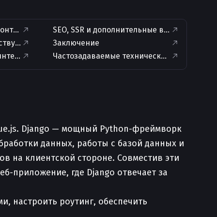
онте и бэке
SEO, SSR и дополнительные возможности
ществующие Django-шаблоны
Заключение
интеграции
Частозадаваемые технические вопросы по
ue.js. Django — мощный Python-фреймворк
бработки данных, работы с базой данных и
сов на клиентской стороне. Совместив эти
еб-приложение, где Django отвечает за
ми, настроить роутинг, обеспечить