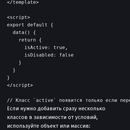
</template>

<script>

export default {

  data() {

    return {

      isActive: true,

      isDisabled: false

    }

  }

}

</script>

Если нужно добавить сразу несколько
классов в зависимости от условий,
используйте объект или массив: