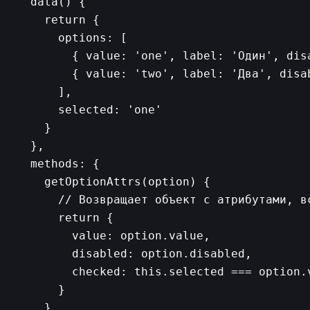
  data() {

    return {

      options: [

        { value: 'one', label: 'Один', disa
        { value: 'two', label: 'Два', disab
      ],

      selected: 'one'

    }

  },

  methods: {

    getOptionAttrs(option) {

      // Возвращает объект с атрибутами, вс
      return {

        value: option.value,

        disabled: option.disabled,

        checked: this.selected === option.v
      }

    },
