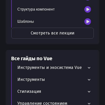
Структура компонент
Шаблоны
Смотреть все лекции
Все гайды по
Vue
Инструменты и экосистема Vue
Руководство по валидации форм во
Инструменты
Vue.js
Webpack и Vue полное практическое
Стилизация
Интеграция Tiptap для создания
руководство
редакторов на Vue
Scoped стили - изоляция CSS в
Управление состоянием