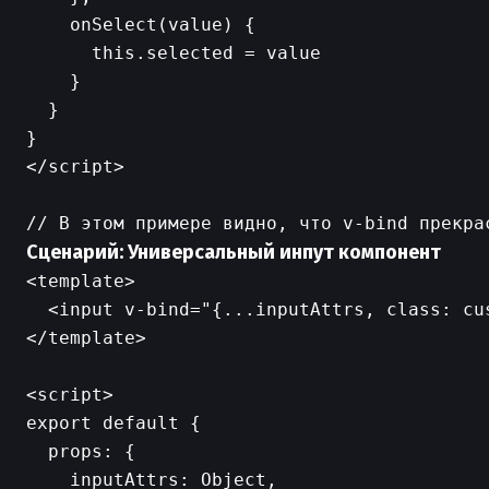
    onSelect(value) {

      this.selected = value

    }

  }

}

</script>

Сценарий: Универсальный инпут компонент
<template>

  <input v-bind="{...inputAttrs, class: cus
</template>

<script>

export default {

  props: {

    inputAttrs: Object,
