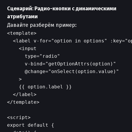
Сценарий: Радио-кнопки с динамическими
атрибутами
Давайте разберём пример:
<template>

  <label v-for="option in options" :key="op
    <input

      type="radio"

      v-bind="getOptionAttrs(option)"

      @change="onSelect(option.value)"

    >

    {{ option.label }}

  </label>

</template>

<script>

export default {
