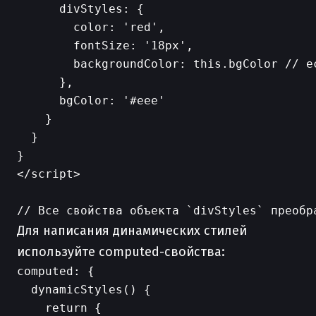
      divStyles: {

        color: 'red',

        fontSize: '18px',

        backgroundColor: this.bgColor // е
      },

      bgColor: '#eee'

    }

  }

}

</script>

Для написания динамических стилей
используйте computed-свойства:
computed: {

  dynamicStyles() {

    return {
