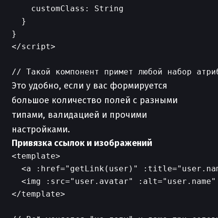
    customClass: String

  }

}

</script>

Это удобно, если у вас формируется
большое количество полей с разными
типами, валидацией и прочими
настройками.
Привязка ссылок и изображений
<template>

  <a :href="getLink(user)" :title="user.nam
  <img :src="user.avatar" :alt="user.name" 
</template>
