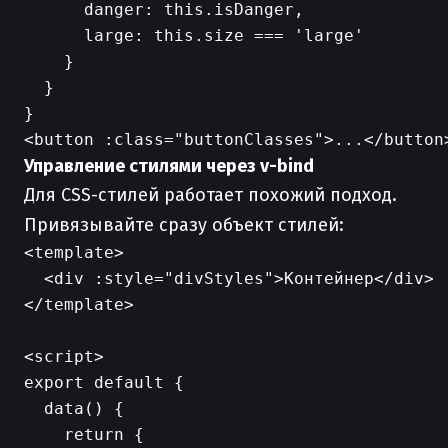
      danger: this.isDanger,

      large: this.size === 'large'

    }

  }

Управление стилями через v-bind
Для CSS-стилей работает похожий подход.
Привязывайте сразу объект стилей:
<template>

  <div :style="divStyles">Контейнер</div>

</template>

<script>

export default {

  data() {

    return {
