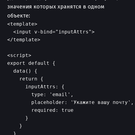
значения которых хранятся в одном
объекте:
<template>

  <input v-bind="inputAttrs">

</template>

<script>

export default {

  data() {

    return {

      inputAttrs: {

        type: 'email',

        placeholder: 'Укажите вашу почту',

        required: true

      }

    }

  }
