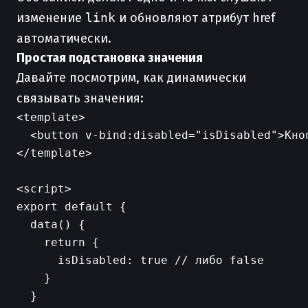
изменение
link
и обновляют атрибут href
автоматически.
Простая подстановка значения
Давайте посмотрим, как динамически
связывать значения:
<template>

  <button v-bind:disabled="isDisabled">Кноп
</template>

<script>

export default {

  data() {

    return {

      isDisabled: true // либо false

    }

  }
