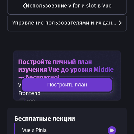
Использование v for и slot в Vue
Управление пользователями и их данными в Vue приложениях
Постройте личный план
изучения
Vue
до уровня Middle
— бесплатно!
Построить план
Vue
— часть карты развития
Frontend
100
+
шагов развития
30
бесплатных лекций
Бесплатные лекции
300
бонусных рублей
на счет
Vue и Pinia