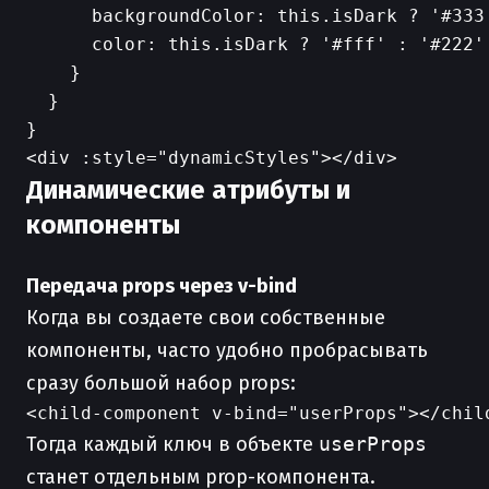
      backgroundColor: this.isDark ? '#333'
      color: this.isDark ? '#fff' : '#222'

    }

  }

Динамические атрибуты и
компоненты
Передача props через v-bind
Когда вы создаете свои собственные
компоненты, часто удобно пробрасывать
сразу большой набор props:
Тогда каждый ключ в объекте
userProps
станет отдельным prop-компонента.