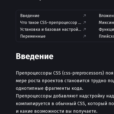
Введение
Вложен
Что такое CSS-препроцессор и как он работает
Микси
Установка и базовая настройка препроцессор
Функции
Переменные
Плейсх
Введение
Препроцессоры CSS (css-preprocessors) поя
мере роста проектов становится трудно п
однотипные фрагменты кода.
Препроцессоры добавляют надстройку над CS
компилируется в обычный CSS, который пон
и какие возможности вы получаете.