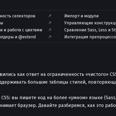
ность селекторов
Импорт и модули
ны
Управляющие конструкци
а
 и работа с цветами
Сравнение Sass, Less и 
олдеры и @extend
Интеграция препроцессо
вились как ответ на ограниченность «чистого» CSS
оддерживать большие таблицы стилей, повторяющ
S: вы пишете код на более «умном» языке (Sass, Le
имает браузер. Давайте разберемся, как это работ