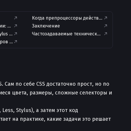
Когда препроцессоры действительно нуж
и: условия и циклы
Заключение
Stylus по ключевым возможностям
Частозадаваемые технические вопросы по 
ров в рабочий процесс
. Сам по себе CSS достаточно прост, но по
иеся цвета, размеры, сложные селекторы и
ss, Stylus), а затем этот код
ает на практике, какие задачи это решает