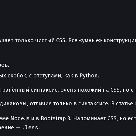
чает только чистый CSS. Все «умные» конструкции
ров.
х скобок, с отступами, как в Python.
транённый синтаксис, очень похожий на CSS, но с
динаковы, отличие только в синтаксисе. В статье 
ме Node.js и в Bootstrap 3. Напоминает CSS, но е
рение —
.less
.