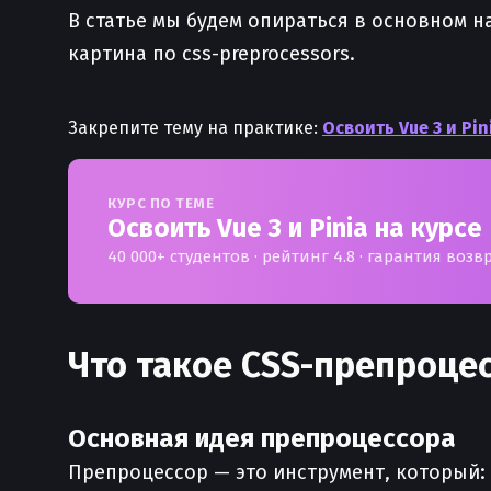
В статье мы будем опираться в основном на 
картина по css-preprocessors.
Закрепите тему на практике:
Освоить Vue 3 и Pin
КУРС ПО ТЕМЕ
Освоить Vue 3 и Pinia на курсе
40 000+ студентов · рейтинг 4.8 · гарантия возв
Что такое CSS-препроцес
Основная идея препроцессора
Препроцессор — это инструмент, который: