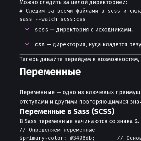
Можно следить за целой директорией:
# Следим за всеми файлами в scss и скла
scss
— директория с исходниками.
css
— директория, куда кладется резу
Теперь давайте перейдем к возможностям,
Переменные
Переменные — одно из ключевых преимуще
отступами и другими повторяющимися зна
Переменные в Sass (SCSS)
В Sass переменные начинаются со знака
$
.
// Определяем переменные

$primary-color: #3498db;       // Основ