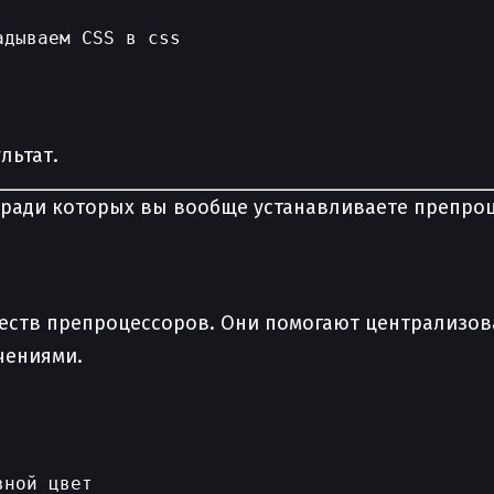
дываем CSS в css

льтат.
 ради которых вы вообще устанавливаете препро
ств препроцессоров. Они помогают централизова
чениями.
ной цвет
