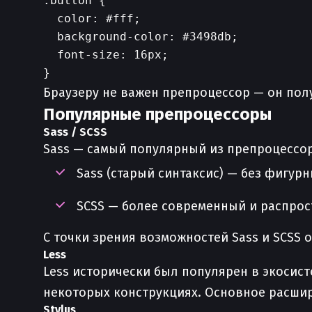
.button {

  color: #fff;

  background-color: #3498db;

  font-size: 16px;

Браузеру не важен препроцессор — он полу
Популярные препроцессоры
Sass / SCSS
Sass — самый популярный из препроцессо
Sass (старый синтаксис) — без фигурны
SCSS — более современный и распрос
С точки зрения возможностей Sass и SCSS о
Less
Less исторически был популярен в экосисте
некоторых конструкциях. Основное расши
Stylus