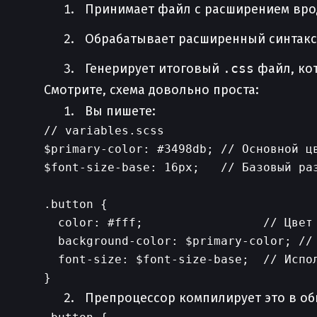
Принимает файл с расширением вр
Обрабатывает расширенный синтакси
Генерирует итоговый
.css
файл, ко
Смотрите, схема довольно проста:
Вы пишете:
// variables.scss

$primary-color: #3498db; // Основной цв
$font-size-base: 16px;   // Базовый раз
.button {

  color: #fff;                 // Цвет 
  background-color: $primary-color; // 
  font-size: $font-size-base;  // Испол
Препроцессор компилирует это в об