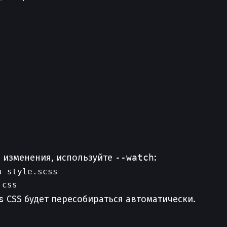
о изменения, используйте
--watch
:
 style.scss

s
CSS будет пересобираться автоматически.