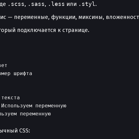
оде
.scss
,
.sass
,
.less
или
.styl
.
с — переменные, функции, миксины, вложенность
торый подключается к странице.
ет

мер шрифта

текста

Используем переменную

ьзуем переменную

ычный CSS: