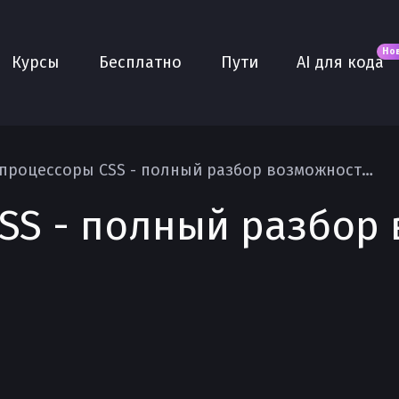
Новое
AI для кода
О нас
Но
Курсы
Бесплатно
Пути
AI для кода
Сообщество
Purple
Плюс
AI Собеседование
Препроцессоры CSS - полный разбор возможностей Sass Less и Stylus
AI тренажёр
SS - полный разбор
Проекты