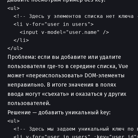
<ul>

  <!-- Здесь у элементов списка нет ключа -
  <li v-for="user in users">

    <input v-model="user.name" />

  </li>

Проблема: если вы добавите или удалите
пользователя где-то в середине списка, Vue
может «переиспользовать» DOM-элементы
неправильно. В итоге значения в полях
ввода могут «съехать» и оказаться у других
пользователей.
Решение — добавить уникальный key:
<ul>

  <!-- Здесь мы задаем уникальный ключ по п
  <li v-for="user in users" :key="user.id">