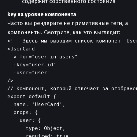
содержит собственного состояния
key на уровне компонента
Часто вы рендерите не примитивные теги, а
компоненты. Смотрите, как это выглядит:
<!-- Здесь мы выводим список компонент User
<UserCard

  v-for="user in users"

  :key="user.id"

  :user="user"

// Компонент, который отвечает за отображен
export default {

  name: 'UserCard',

  props: {

    user: {

      type: Object,

      required: true
