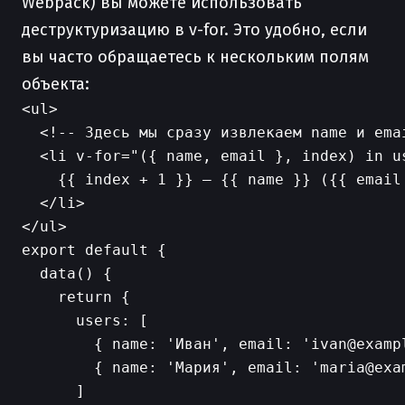
Webpack) вы можете использовать
деструктуризацию в v-for. Это удобно, если
вы часто обращаетесь к нескольким полям
объекта:
<ul>

  <!-- Здесь мы сразу извлекаем name и ema
  <li v-for="({ name, email }, index) in us
    {{ index + 1 }} — {{ name }} ({{ email 
  </li>

export default {

  data() {

    return {

      users: [

        { name: 'Иван', email: 'ivan@exampl
        { name: 'Мария', email: 'maria@exam
      ]
