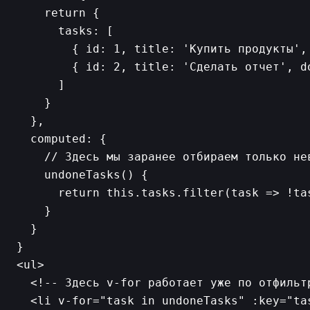
    return {

      tasks: [

        { id: 1, title: 'Купить продукты', 
        { id: 2, title: 'Сделать отчет', do
      ]

    }

  },

  computed: {

    // Здесь мы заранее отбираем только нев
    undoneTasks() {

      return this.tasks.filter(task => !tas
    }

  }

<ul>

  <!-- Здесь v-for работает уже по отфильтр
  <li v-for="task in undoneTasks" :key="tas