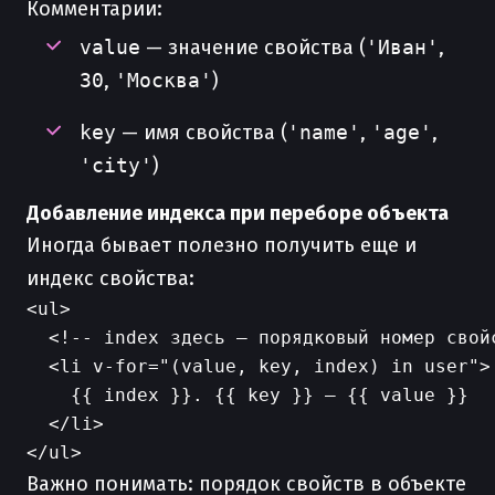
Комментарии:
value
— значение свойства (
'Иван'
,
30
,
'Москва'
)
key
— имя свойства (
'name'
,
'age'
,
'city'
)
Добавление индекса при переборе объекта
Иногда бывает полезно получить еще и
индекс свойства:
<ul>

  <!-- index здесь — порядковый номер свойс
  <li v-for="(value, key, index) in user">

    {{ index }}. {{ key }} — {{ value }}

  </li>

Важно понимать: порядок свойств в объекте