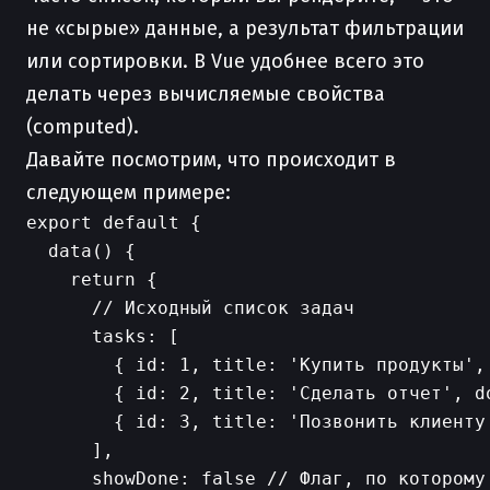
не «сырые» данные, а результат фильтрации
или сортировки. В Vue удобнее всего это
делать через вычисляемые свойства
(computed).
Давайте посмотрим, что происходит в
следующем примере:
export default {

  data() {

    return {

      // Исходный список задач

      tasks: [

        { id: 1, title: 'Купить продукты', 
        { id: 2, title: 'Сделать отчет', do
        { id: 3, title: 'Позвонить клиенту'
      ],

      showDone: false // Флаг, по которому 