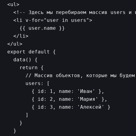
<ul>

  <!-- Здесь мы перебираем массив users и 
  <li v-for="user in users">

    {{ user.name }}

  </li>

export default {

  data() {

    return {

      // Массив объектов, которые мы будем 
      users: [

        { id: 1, name: 'Иван' },

        { id: 2, name: 'Мария' },

        { id: 3, name: 'Алексей' }

      ]

    }

  }
