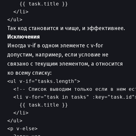
    {{ task.title }}

  </li>

Так код становится и чище, и эффективнее.
Исключения
Иногда v-if в одном элементе с v-for
допустим, например, если условие не
связано с текущим элементом, а относится
ко всему списку:
<ul v-if="tasks.length">

  <!-- Список выводим только если в нем ест
  <li v-for="task in tasks" :key="task.id">
    {{ task.title }}

  </li>

</ul>

<p v-else>
