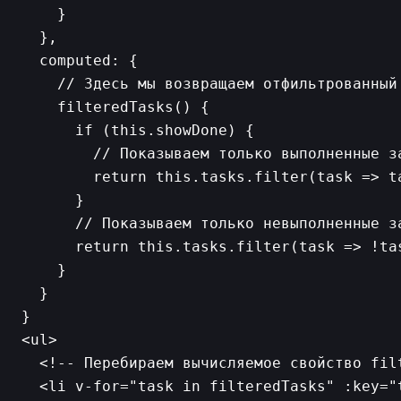
    }

  },

  computed: {

    // Здесь мы возвращаем отфильтрованный 
    filteredTasks() {

      if (this.showDone) {

        // Показываем только выполненные за
        return this.tasks.filter(task => ta
      }

      // Показываем только невыполненные за
      return this.tasks.filter(task => !tas
    }

  }

<ul>

  <!-- Перебираем вычисляемое свойство filt
  <li v-for="task in filteredTasks" :key="t