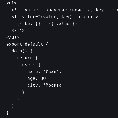
<ul>

  <!-- value — значение свойства, key — его
  <li v-for="(value, key) in user">

    {{ key }} — {{ value }}

  </li>

export default {

  data() {

    return {

      user: {

        name: 'Иван',

        age: 30,

        city: 'Москва'

      }

    }

  }
