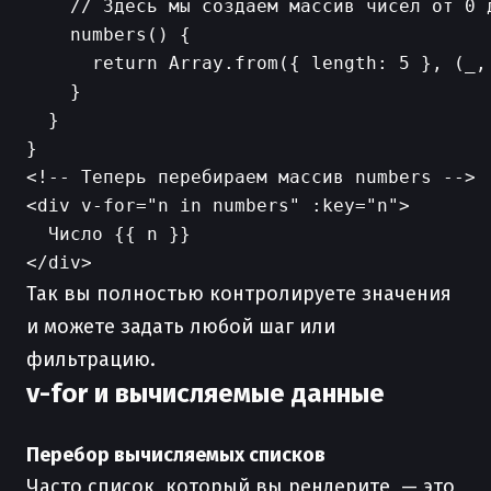
    // Здесь мы создаем массив чисел от 0 д
    numbers() {

      return Array.from({ length: 5 }, (_, 
    }

  }

<!-- Теперь перебираем массив numbers -->

<div v-for="n in numbers" :key="n">

  Число {{ n }}

Так вы полностью контролируете значения
и можете задать любой шаг или
фильтрацию.
v-for и вычисляемые данные
Перебор вычисляемых списков
Часто список, который вы рендерите, — это