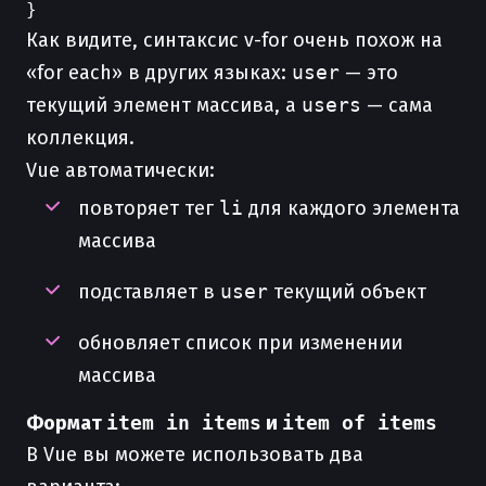
Как видите, синтаксис v-for очень похож на
«for each» в других языках:
user
— это
текущий элемент массива, а
users
— сама
коллекция.
Vue автоматически:
повторяет тег
li
для каждого элемента
массива
подставляет в
user
текущий объект
обновляет список при изменении
массива
Формат
item in items
и
item of items
В Vue вы можете использовать два