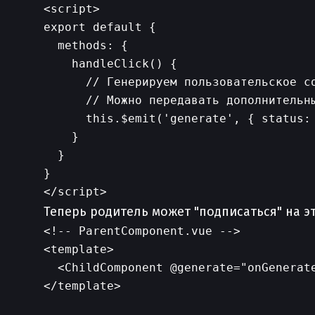
<script>

export default {

  methods: {

    handleClick() {

      // Генерируем пользовательское со
      // Можно передавать дополнительны
      this.$emit('generate', { status: 
    }

  }

}

Теперь родитель может "подписаться" на э
<!-- ParentComponent.vue -->

<template>

  <ChildComponent @generate="onGenerate
</template>
