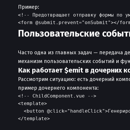
Пример:
<!-- Предотвращает отправку формы по ум
Пользовательские событ
Часто одна из главных задач — передача д
механизм пользовательских событий и фу
Как работает $emit в дочерних 
Рассмотрим ситуацию: есть дочерний компо
пример дочернего компонента:
<!-- ChildComponent.vue -->

<template>

  <button @click="handleClick">Генериро
</template>
