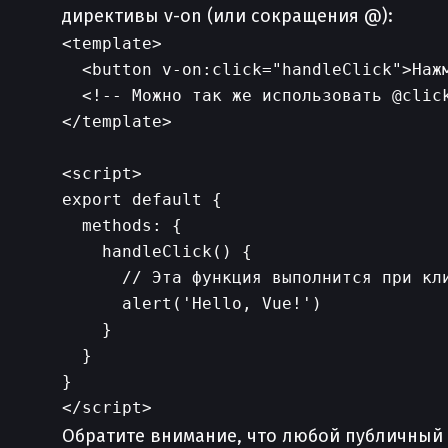
директивы v-on (или сокращения @):
<template>

  <button v-on:click="handleClick">Нажм
  <!-- Можно так же использовать @click
</template>

<script>

export default {

  methods: {

    handleClick() {

      // Эта функция выполнится при кли
      alert('Hello, Vue!')

    }

  }

}

Обратите внимание, что любой публичный 