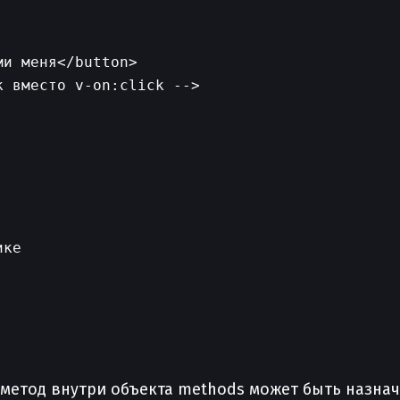
и меня</button>

 вместо v-on:click -->

ке

метод внутри объекта methods может быть назнач