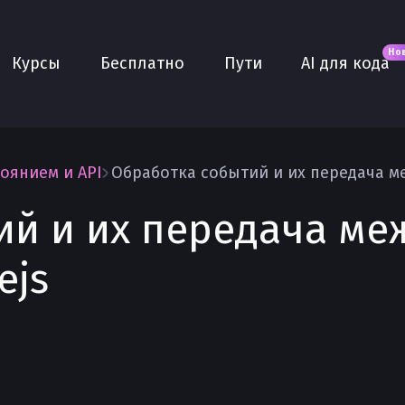
Новое
AI для кода
О нас
Но
Курсы
Бесплатно
Пути
AI для кода
Сообщество
Purple
Плюс
AI Собеседование
оянием и API
AI тренажёр
ий и их передача ме
Проекты
ejs