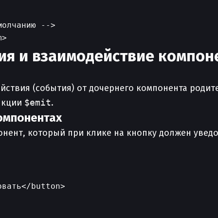
олчанию -->

ия и взаимодействие компон
ействия (события) от дочернего компонента родите
нкции
$emit
.
компонентах
нент, который при клике на кнопку должен уведо
вать</button>
