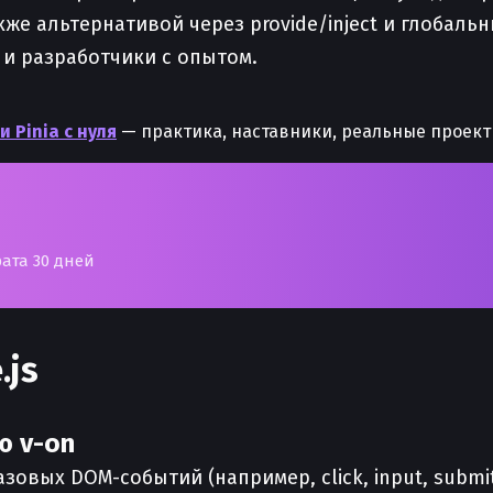
акже альтернативой через provide/inject и глобал
 и разработчики с опытом.
 и Pinia с нуля
— практика, наставники, реальные проект
рата 30 дней
.js
ю v-on
зовых DOM-событий (например, click, input, subm