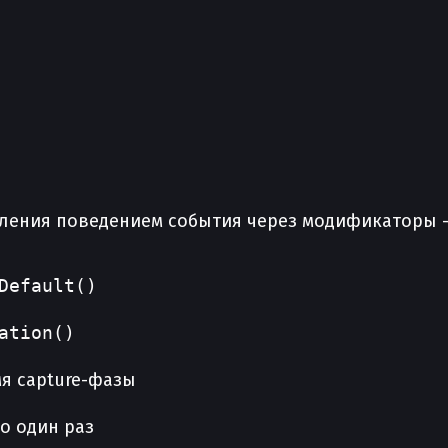
вления поведением события через модификаторы
Default()
ation()
я capture-фазы
о один раз