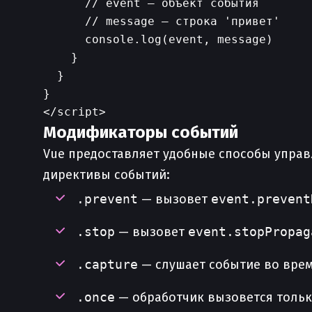
      // event — объект события

      // message — строка 'привет'

      console.log(event, message)

    }

  }

}

Модификаторы событий
Vue предоставляет удобные способы упра
директивы событий:
.prevent
— вызовет
event.prevent
.stop
— вызовет
event.stopPropag
.capture
— слушает событие во врем
.once
— обработчик вызовется тольк