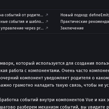
ча событий от родителя к дочернему компоненту
Новый подход: defineEmits
ные события и шаблон Event Bus
Практические рекоменд
 компонентов
управление через provide/inject
Заключение
еймворк, который используется для создания поль
бкая работа с компонентами. Очень часто компон
дочерний компонент уведомляет родителя о каком
ажно грамотно наладить такую связь, чтобы не у
 обработка событий внутри компонентов Vue и ка
шагово разберем механизм событий, вы увидите 