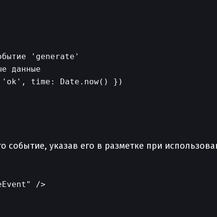
бытие 'generate'

е данные

'ok', time: Date.now() })

то событие, указав его в разметке при использов
Event" />
