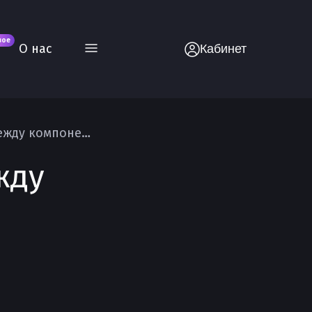
вое
О нас
Кабинет
Обработка событий и их передача между компонентами Vuejs
жду