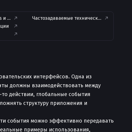
 и defineProps в Composition API
Частозадаваемые технические вопросы по 
ации
зовательских интерфейсов. Одна из
енты должны взаимодействовать между
-то действии, глобальные события
сложнять структуру приложения и
к эти события можно эффективно передавать
реальные примеры использования,