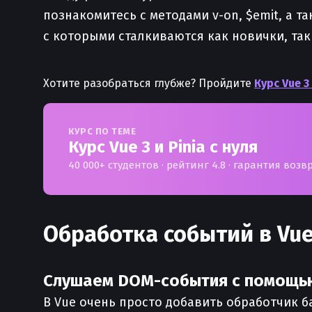
познакомитесь с методами v-on, $emit, а т
с которыми сталкиваются как новички, так
Хотите разобраться глубже? Пройдите
Курс Vue 3
КУРС ПО ТЕМЕ
Курс Vue 3 и Pinia с нуля
40 000+ студентов · рейтинг 4.8 · гарантия возв
Обработка событий в Vue
Слушаем DOM-события с помощь
В Vue очень просто добавить обработчик ба