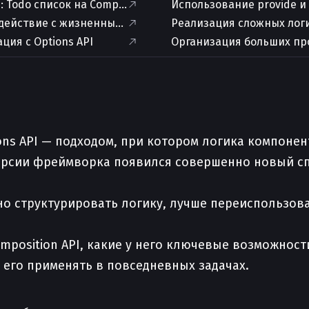
 Todo список на Composition API
Использование provide и 
действие с жизненным циклом компонента
Реализация сложных лог
ция с Options API
Организация больших про
ons API — подходом, при котором логика компонен
версии фреймворка появился совершенно новый с
бно структурировать логику, лучше переиспользов
mposition API, какие у него ключевые возможност
к его применять в повседневных задачах.