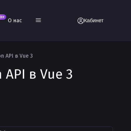
вое
О нас
Кабинет
 API в Vue 3
API в Vue 3