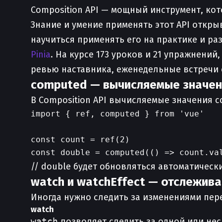
Composition API — мощный инструмент, кот
Знание и умение применять этот API откры
научиться применять его на практике и р
Pinia
. На курсе 173 уроков и 21 упражнени
ревью наставника, еженедельные встречи 
computed — вычисляемые значен
В Composition API вычисляемые значения 
import { ref, computed } from 'vue'

const count = ref(2)

// double будет обновляться автоматически
watch и watchEffect — отслежив
Иногда нужно следить за изменениями пер
watch
watch
позволяет следить за одной или н