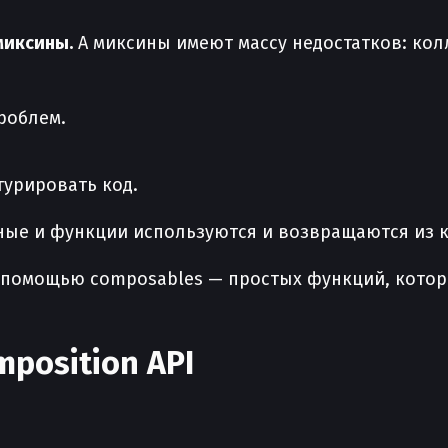
миксины.
А миксины имеют массу недостатков: кол
проблем.
турировать код.
ные и функции используются и возвращаются из 
 помощью composables — простых функций, котор
position API