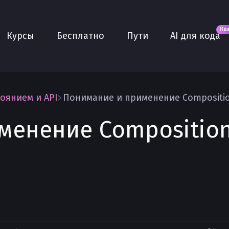
Новое
AI для кода
О нас
Но
Курсы
Бесплатно
Пути
AI для кода
Сообщество
Purple
Плюс
AI Собеседование
оянием и API
Понимание и применение Composition
AI тренажёр
енение Composition 
Проекты