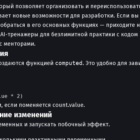
орый позволяет организовать и переиспользовать
вает новые возможности для разработки. Если вы х
азобраться в его основных функциях — приходите 
й, AI-тренажеры для безлимитной практики с кодом
с менторами.
ия
создаются функцией
computed
. Это удобно для за
, если поменяется count.value.
ание изменений
еменных и запускать побочный эффект.
есколькими реактивными переменными.