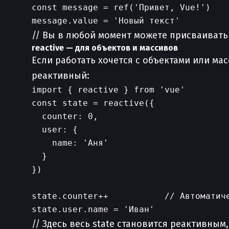
const message = ref('Привет, Vue!')

// Вы в любой момент можете присваивать 
reactive — для объектов и массивов
Если работать хочется с объектами или ма
реактивный:
import { reactive } from 'vue'

const state = reactive({

  counter: 0,

  user: {

    name: 'Аня'

  }

})

state.counter++           // Автоматиче
// Здесь весь state становится реактивным