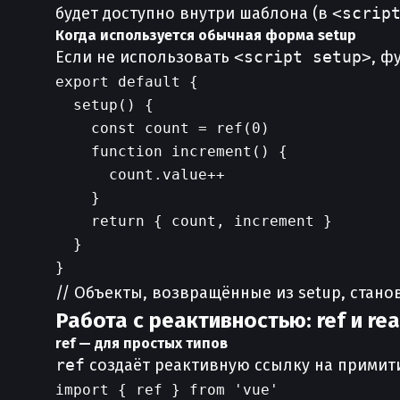
будет доступно внутри шаблона (в
<scrip
Когда используется обычная форма setup
Если не использовать
<script setup>
, ф
export default {

  setup() {

    const count = ref(0)

    function increment() {

      count.value++

    }

    return { count, increment }

  }

// Объекты, возвращённые из setup, стано
Работа с реактивностью: ref и rea
ref — для простых типов
ref
создаёт реактивную ссылку на примити
import { ref } from 'vue'
