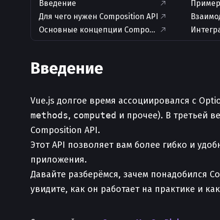
Введение
Пример:
Для чего нужен Composition API
Взаимо
Основные концепции Composition API
Интегра
Введение
Vue.js долгое время ассоциировался с Opti
methods
,
computed
и прочее). В третьей 
Composition API.
Этот API позволяет вам более гибко и удо
приложения.
Давайте разберёмся, зачем понадобился Co
увидите, как он работает на практике и ка