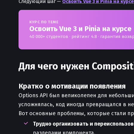
Следующий шаг —
Освоить Vue 3 и Pinia на курсе
КУРС ПО ТЕМЕ
Освоить Vue 3 и Pinia на курсе
40 000+ студентов · рейтинг 4.8 · гарантия возв
Для чего нужен Composit
Кратко о мотивации появления
Options API был великолепен для небольш
усложнялась, код иногда превращался в не
Вот основные проблемы, которые стали пр
Трудно организовать и переиспользов
разделами компонента.