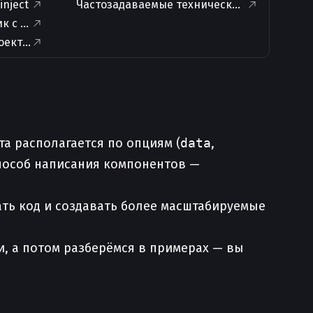
inject
Частозадаваемые технические вопросы по
ик с помощью composables
ектов с помощью Composition API
та располагается по опциям (
data
,
пособ написания компонентов —
ать код и создавать более масштабируемые
и, а потом разберёмся в примерах — вы