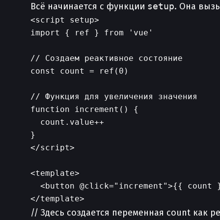
Всё начинается с функции
setup
. Она выз
<script setup>

import { ref } from 'vue'

// Создаем реактивное состояние

const count = ref(0)

// Функция для увеличения значения

function increment() {

  count.value++

}

</script>

<template>

  <button @click="increment">{{ count }
// Здесь создается переменная count как р