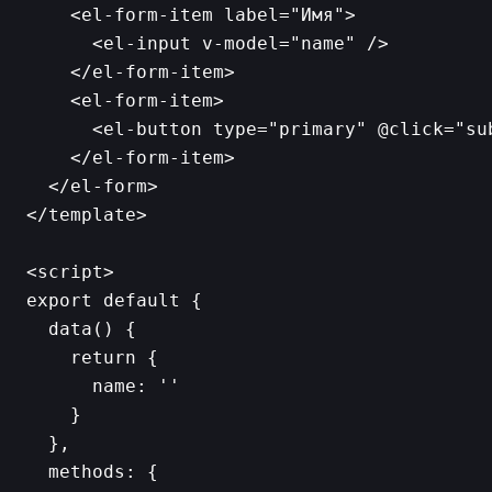
    <el-form-item label="Имя">

      <el-input v-model="name" />

    </el-form-item>

    <el-form-item>

      <el-button type="primary" @click="sub
    </el-form-item>

  </el-form>

</template>

<script>

export default {

  data() {

    return {

      name: ''

    }

  },

  methods: {
