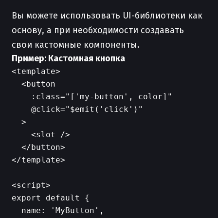
Вы можете использовать UI-библиотеки как
основу, а при необходимости создавать
свои кастомные компоненты.
Пример: Кастомная кнопка
<template>

  <button

    :class="['my-button', color]"

    @click="$emit('click')"

  >

    <slot />

  </button>

</template>

<script>

export default {

  name: 'MyButton',
