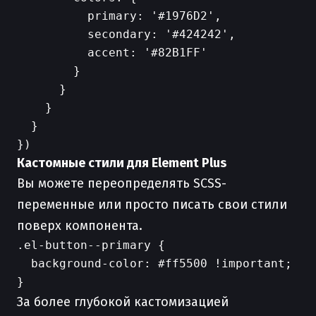
          primary: '#1976D2',

          secondary: '#424242',

          accent: '#82B1FF'

        }

      }

    }

  }

Кастомные стили для Element Plus
Вы можете переопределять SCSS-
переменные или просто писать свои стили
поверх компонента.
.el-button--primary {

  background-color: #ff5500 !important;

За более глубокой кастомизацией