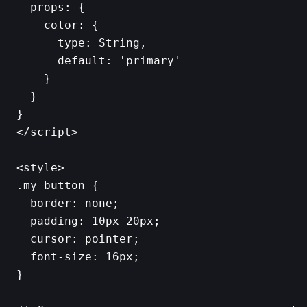
  props: {

    color: {

      type: String,

      default: 'primary'

    }

  }

}

</script>

<style>

.my-button {

  border: none;

  padding: 10px 20px;

  cursor: pointer;

  font-size: 16px;

}
