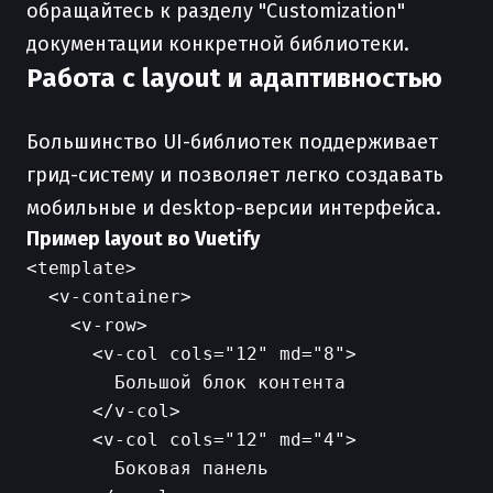
обращайтесь к разделу "Customization"
документации конкретной библиотеки.
Работа с layout и адаптивностью
Большинство UI-библиотек поддерживает
грид-систему и позволяет легко создавать
мобильные и desktop-версии интерфейса.
Пример layout во Vuetify
<template>

  <v-container>

    <v-row>

      <v-col cols="12" md="8">

        Большой блок контента

      </v-col>

      <v-col cols="12" md="4">

        Боковая панель
