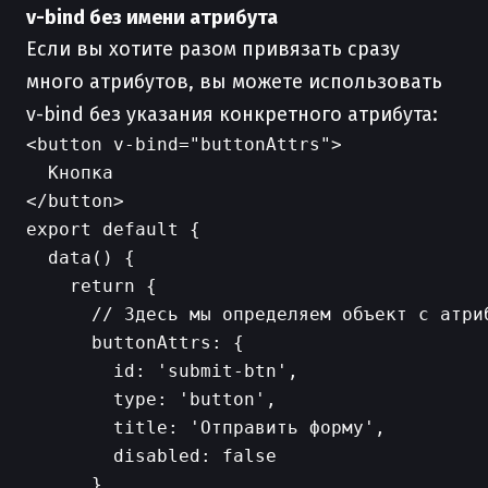
v-bind без имени атрибута
Если вы хотите разом привязать сразу
много атрибутов, вы можете использовать
v-bind без указания конкретного атрибута:
<button v-bind="buttonAttrs">

  Кнопка

export default {

  data() {

    return {

      // Здесь мы определяем объект с атриб
      buttonAttrs: {

        id: 'submit-btn',

        type: 'button',

        title: 'Отправить форму',

        disabled: false

      }
