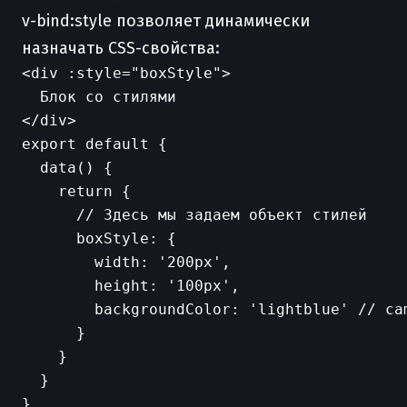
v-bind:style позволяет динамически
назначать CSS-свойства:
<div :style="boxStyle">

  Блок со стилями

export default {

  data() {

    return {

      // Здесь мы задаем объект стилей

      boxStyle: {

        width: '200px',

        height: '100px',

        backgroundColor: 'lightblue' // cam
      }

    }

  }
