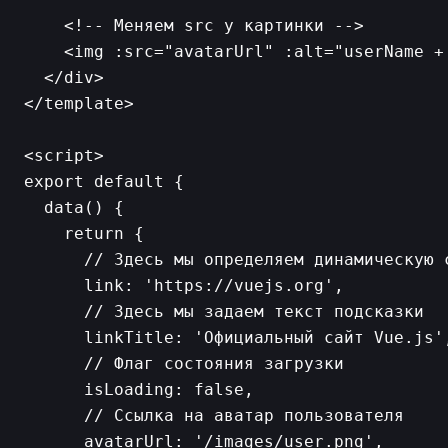
    <!-- Меняем src у картинки -->

    <img :src="avatarUrl" :alt="userName + 
  </div>

</template>

<script>

export default {

  data() {

    return {

      // Здесь мы определяем динамическую с
      link: 'https://vuejs.org',

      // Здесь мы задаем текст подсказки

      linkTitle: 'Официальный сайт Vue.js',
      // Флаг состояния загрузки

      isLoading: false,

      // Ссылка на аватар пользователя

      avatarUrl: '/images/user.png',
