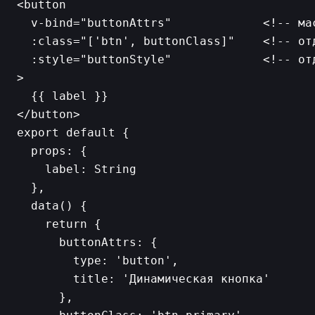
<button

  v-bind="buttonAttrs"             <!-- ма
  :class="['btn', buttonClass]"    <!-- отд
  :style="buttonStyle"             <!-- отд
>

  {{ label }}

export default {

  props: {

    label: String

  },

  data() {

    return {

      buttonAttrs: {

        type: 'button',

        title: 'Динамическая кнопка'

      },
