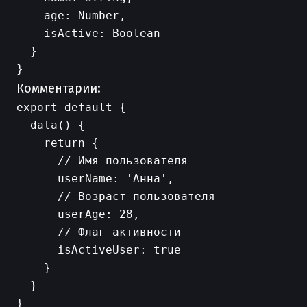
    age: Number,

    isActive: Boolean

  }

Комментарии:
export default {

  data() {

    return {

      // Имя пользователя

      userName: 'Анна',

      // Возраст пользователя

      userAge: 28,

      // Флаг активности

      isActiveUser: true

    }

  }
