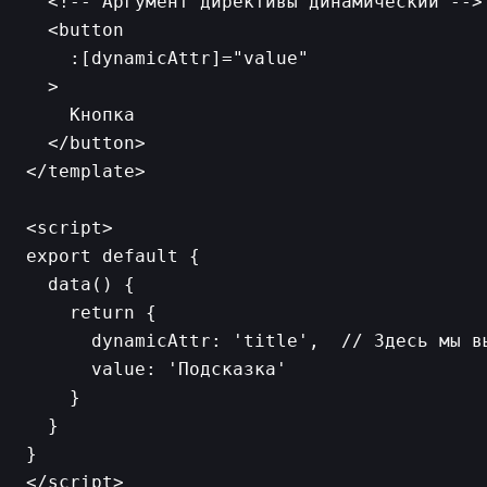
  <!-- Аргумент директивы динамический -->

  <button

    :[dynamicAttr]="value"

  >

    Кнопка

  </button>

</template>

<script>

export default {

  data() {

    return {

      dynamicAttr: 'title',  // Здесь мы в
      value: 'Подсказка'

    }

  }

}
