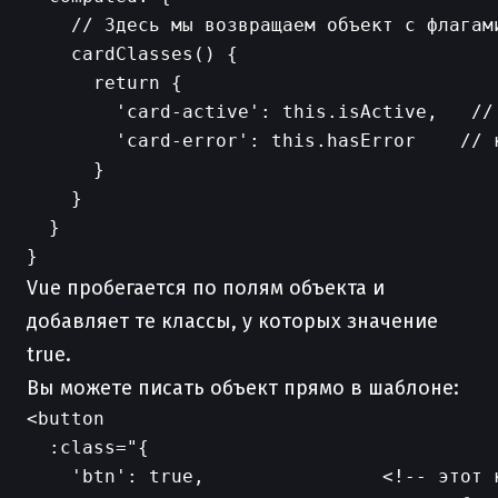
    // Здесь мы возвращаем объект с флагами
    cardClasses() {

      return {

        'card-active': this.isActive,   //
        'card-error': this.hasError    // 
      }

    }

  }

Vue пробегается по полям объекта и
добавляет те классы, у которых значение
true.
Вы можете писать объект прямо в шаблоне:
<button

  :class="{

    'btn': true,                <!-- этот к