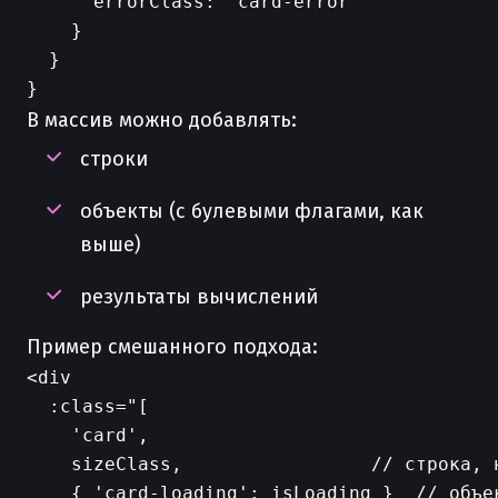
      errorClass: 'card-error'

    }

  }

В массив можно добавлять:
строки
объекты (с булевыми флагами, как
выше)
результаты вычислений
Пример смешанного подхода:
<div

  :class="[

    'card',

    sizeClass,                 // строка, н
    { 'card-loading': isLoading }  // объе