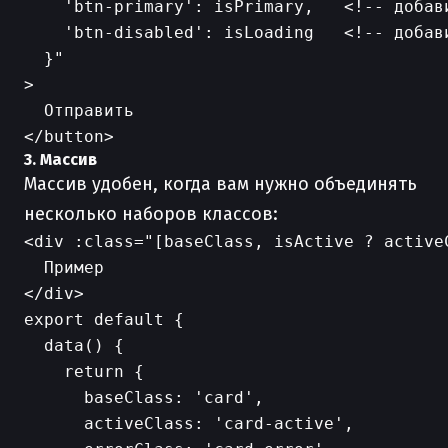
    'btn-primary': isPrimary,   <!-- добав
    'btn-disabled': isLoading   <!-- добав
  }"

>

  Отправить

3. Массив
Массив удобен, когда вам нужно объединять
несколько наборов классов:
<div :class="[baseClass, isActive ? activeC
  Пример

export default {

  data() {

    return {

      baseClass: 'card',

      activeClass: 'card-active',
