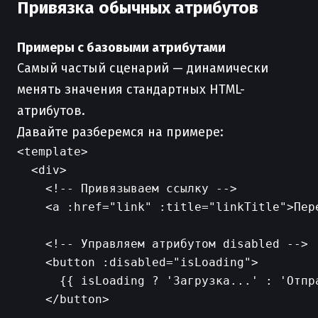
Привязка обычных атрибутов
Примеры с базовыми атрибутами
Самый частый сценарий — динамически
менять значения стандартных HTML-
атрибутов.
Давайте разберемся на примере:
<template>

  <div>

    <!-- Привязываем ссылку -->

    <a :href="link" :title="linkTitle">Пере
    <!-- Управляем атрибутом disabled -->

    <button :disabled="isLoading">

      {{ isLoading ? 'Загрузка...' : 'Отпра
    </button>
