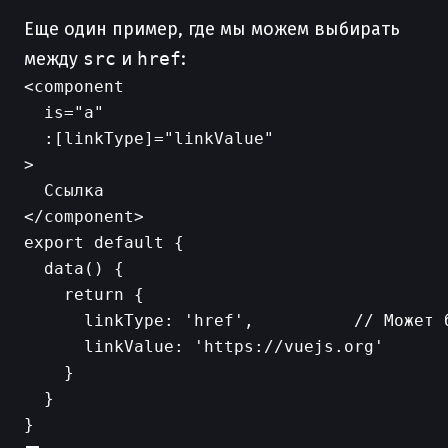
Еще один пример, где мы можем выбирать
между
src
и
href
:
<component

  is="a"

  :[linkType]="linkValue"

>

  Ссылка

export default {

  data() {

    return {

      linkType: 'href',          // Может б
      linkValue: 'https://vuejs.org'

    }

  }
