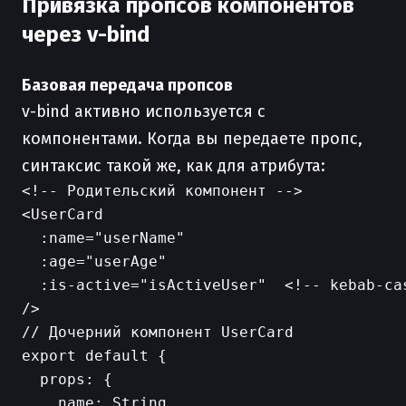
Привязка пропсов компонентов
через v-bind
Базовая передача пропсов
v-bind активно используется с
компонентами. Когда вы передаете пропс,
синтаксис такой же, как для атрибута:
<!-- Родительский компонент -->

<UserCard

  :name="userName"

  :age="userAge"

  :is-active="isActiveUser"  <!-- kebab-cas
// Дочерний компонент UserCard

export default {

  props: {

    name: String,
