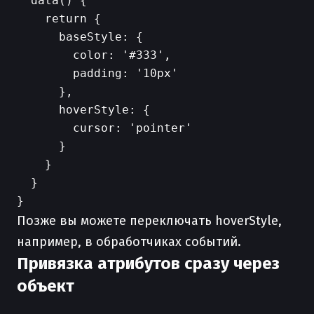
  data() {

    return {

      baseStyle: {

        color: '#333',

        padding: '10px'

      },

      hoverStyle: {

        cursor: 'pointer'

      }

    }

  }

Позже вы можете переключать hoverStyle,
например, в обработчиках событий.
Привязка атрибутов сразу через
объект