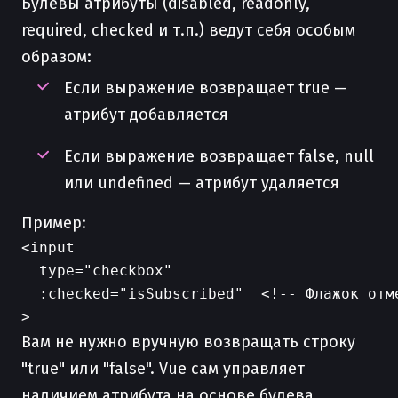
Булевы атрибуты (disabled, readonly,
required, checked и т.п.) ведут себя особым
образом:
Если выражение возвращает true —
атрибут добавляется
Если выражение возвращает false, null
или undefined — атрибут удаляется
Пример:
<input

  type="checkbox"

  :checked="isSubscribed"  <!-- Флажок отм
Вам не нужно вручную возвращать строку
"true" или "false". Vue сам управляет
наличием атрибута на основе булева