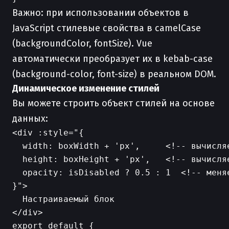
Важно: при использовании объектов в
JavaScript стилевые свойства в camelCase
(backgroundColor, fontSize). Vue
автоматически преобразует их в kebab-case
(background-color, font-size) в реальном DOM.
Динамическое изменение стилей
Вы можете строить объект стилей на основе
данных:
<div :style="{

  width: boxWidth + 'px',     <!-- вычисляе
  height: boxHeight + 'px',   <!-- вычисляе
  opacity: isDisabled ? 0.5 : 1  <!-- меня
}">

  Настраиваемый блок

export default {
