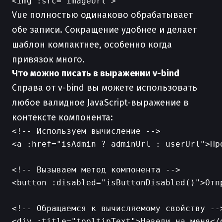
Vue полностью одинаково обрабатывает
обе записи. Сокращение удобнее и делает
шаблон компактнее, особенно когда
привязок много.
Что можно писать в выражении v-bind
Справа от v-bind вы можете использовать
любое валидное JavaScript-выражение в
контексте компонента:
<!-- Используем вычисление -->

<a :href="isAdmin ? adminUrl : userUrl">Про
<!-- Вызываем метод компонента -->

<button :disabled="isButtonDisabled()">Отпр
<!-- Обращаемся к вычисляемому свойству -->