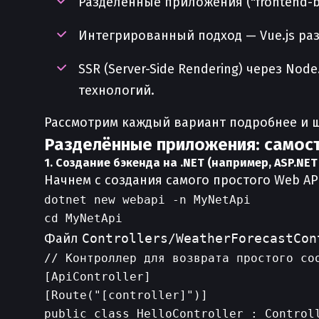
Разделённые приложения ("frontend-ba
Интегрированный подход — Vue.js ра
SSR (Server-Side Rendering) через N
технологий.
Рассмотрим каждый вариант подробнее и ш
Разделённые приложения: самос
1. Создание бэкенда на .NET (например, ASP.NET
Начнем с создания самого простого Web AP
dotnet new webapi -n MyNetApi

Файл
Controllers/WeatherForecastCon
// Контроллер для возврата простого соо
[ApiController]

[Route("[controller]")]

public class HelloController : Controll