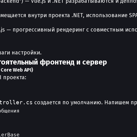
ckend") — Vue.js и .NET разрабатываются и депло
змещается внутри проекта .NET, использование SP
ode.js — прогрессивный рендеринг с совместным и
аги настройки.
тоятельный фронтенд и сервер
 Core Web API)
I проекта:
troller.cs
создается по умолчанию. Напишем про
бщения

erBase
