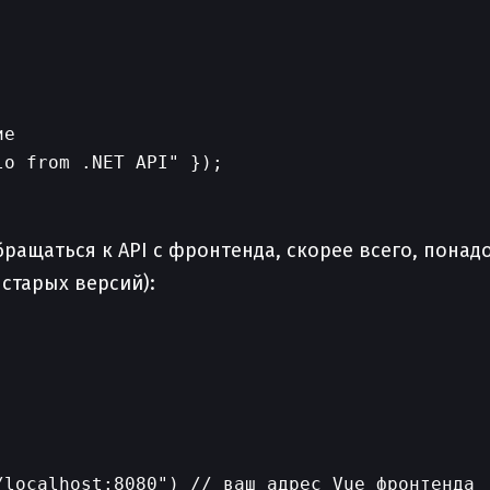
е

o from .NET API" });

ращаться к API с фронтенда, скорее всего, понад
старых версий):
localhost:8080") // ваш адрес Vue фронтенда
