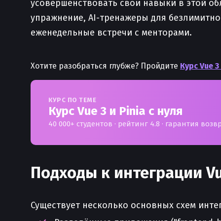
усовершенствовать свои навыки в этой об
упражнение, AI-тренажеры для безлимитной
еженедельные встречи с менторами.
Хотите разобраться глубже? Пройдите
Курс Vue 3
КУРС ПО ТЕМЕ
Курс Vue 3 и Pinia с нуля
40 000+ студентов · рейтинг 4.8 · гарантия возв
Подходы к интеграции Vue
Существует несколько основных схем интегра