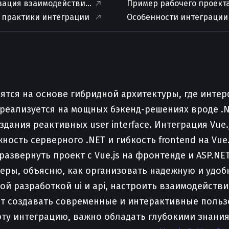
ация взаимодействия Vue.js и .NET
Пример рабочего проект
 практики интеграции
Особенности интеграции
тся на основе гибридной архитектуры, где интер
 реализуется на мощных бэкенд-решениях вроде .NE
дания реактивных user interface. Интеграция Vue.
сть серверного .NET и гибкость frontend на Vue.
 развернуть проект с Vue.js на фронтенде и ASP.NE
еры, объясню, как организовать надежную и удоб
ой разработкой ui и api, настроить взаимодействи
яет создавать современные и интерактивные поль
у интеграцию, важно обладать глубокими знаниями