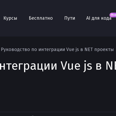
Новое
AI для кода
О нас
Но
Курсы
Бесплатно
Пути
AI для кода
Сообщество
Purple
Плюс
AI Собеседование
Руководство по интеграции Vue js в NET проекты
AI тренажёр
нтеграции Vue js в 
Проекты