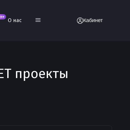
вое
О нас
Кабинет
NET проекты