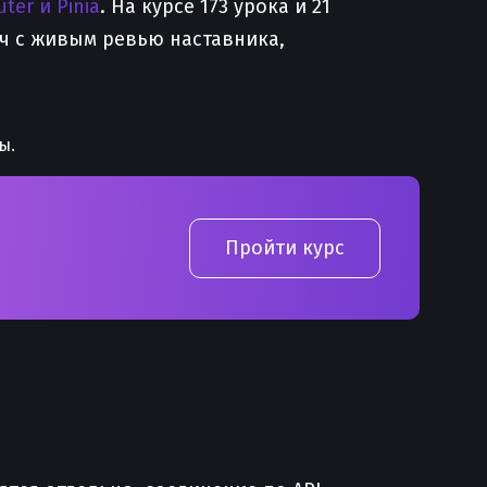
uter и Pinia
. На курсе 173 урока и 21
ач с живым ревью наставника,
ы.
Пройти курс