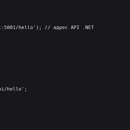
:5001/hello'); // адрес API .NET

i/hello';
