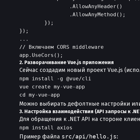
                .AllowAnyHeader()

                .AllowAnyMethod();

        });

});

...

// Включаем CORS middleware

2. Разворачивание Vue.js приложения
Сейчас создадим новый проект Vue.js (испол
npm install -g @vue/cli

vue create my-vue-app

Можно выбирать дефолтные настройки или 
3. Настройка взаимодействия (API запросы к .NE
Для обращения к .NET API на стороне клиент
Пример файла
src/api/hello.js
: