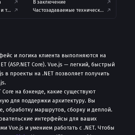
а
В заключение
 и типовые сложности
Частозадаваемые технические вопросы и 
фейс и логика клиента выполняются на
T (ASP.NET Core). Vue.js — легкий, быстрый
js в проекты на .NET позволяет получить
js.
T Core на бэкенде, какие существуют
ную для поддержки архитектуру. Вы
е, обработку маршрутов, сборку и деплой.
зовательские интерфейсы для ваших
 Vue.js и умением работать с .NET. Чтобы