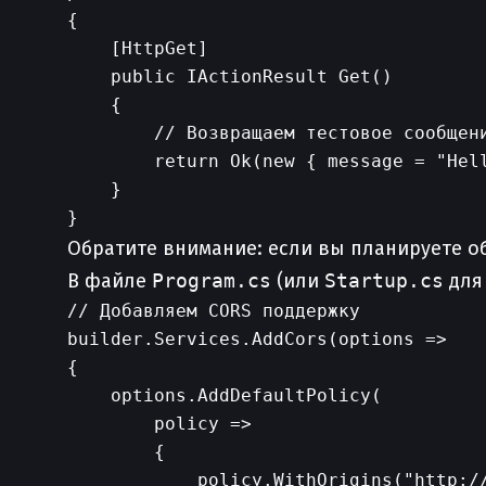
{

    [HttpGet]

    public IActionResult Get()

    {

        // Возвращаем тестовое сообщени
        return Ok(new { message = "Hell
    }

Обратите внимание: если вы планируете об
В файле
Program.cs
(или
Startup.cs
для 
// Добавляем CORS поддержку

builder.Services.AddCors(options =>

{

    options.AddDefaultPolicy(

        policy =>

        {

            policy.WithOrigins("http://