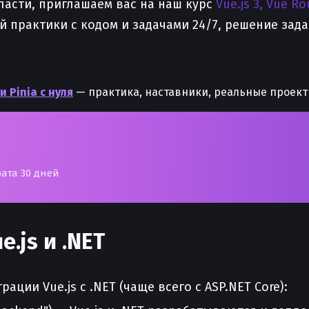
ласти, приглашаем вас на наш курс
Vue.js 3, Vue Ro
 практики с кодом и задачами 24/7, решение зад
 и Pinia с нуля
— практика, наставники, реальные проект
рата 30 дней
.js и .NET
ции Vue.js с .NET (чаще всего с ASP.NET Core):