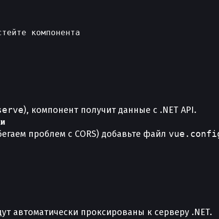
тейте компонента

serve
), компонент получит данные с .NET API.
ки
бегаем проблем с CORS) добавьте файл
vue.confi
ут автоматически проксированы к серверу .NET.