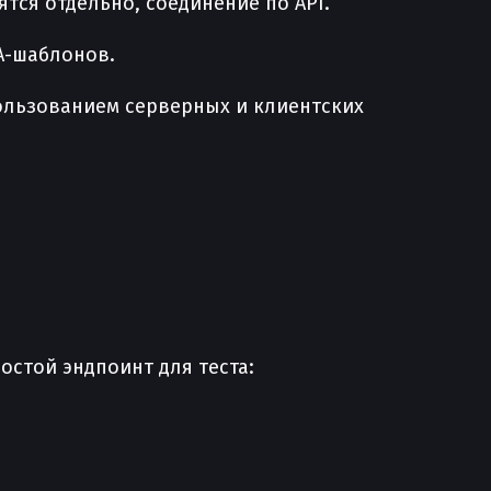
ятся отдельно, соединение по API.
A-шаблонов.
спользованием серверных и клиентских
стой эндпоинт для теста: