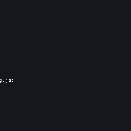
g.js
: