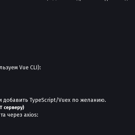
ьзуем Vue CLI):
добавить TypeScript/Vuex по желанию.
T серверу)
а через axios: