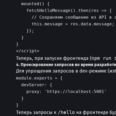
  mounted() {

    fetchHelloMessage().then(res => {

      // Сохраняем сообщение из API в с
      this.message = res.data.message;

    });

  }

}

Теперь, при запуске фронтенда (
npm run 
4. Проксирование запросов во время разработ
Для упрощения запросов в dev-режиме (из
module.exports = {

  devServer: {

    proxy: 'https://localhost:5001'

  }

Теперь запросы к
/hello
на фронтенде буд