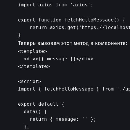
import axios from 'axios';

export function fetchHelloMessage() {

    return axios.get('https://localhost
Теперь вызовем этот метод в компоненте:
<template>

  <div>{{ message }}</div>

</template>

<script>

import { fetchHelloMessage } from './ap
export default {

  data() {

    return { message: '' };

  },
