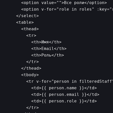
      <option value="">Все роли</option>

      <option v-for="role in roles" :key="r
    </select>

    <table>

      <thead>

        <tr>

          <th>Имя</th>

          <th>Email</th>

          <th>Роль</th>

        </tr>

      </thead>

      <tbody>

        <tr v-for="person in filteredStaff"
          <td>{{ person.name }}</td>

          <td>{{ person.email }}</td>

          <td>{{ person.role }}</td>

        </tr>
