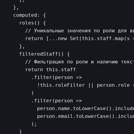
  },

  computed: {

    roles() {

      // Уникальные значения по роли для вы
      return [...new Set(this.staff.map(s =
    },

    filteredStaff() {

      // Фильтрация по роли и наличию текст
      return this.staff

        .filter(person => 

          !this.roleFilter || person.role =
        )

        .filter(person =>

          person.name.toLowerCase().includ
          person.email.toLowerCase().inclu
        );

    }
