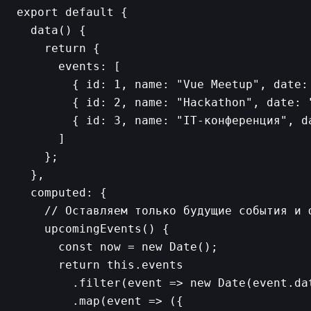
export default {

  data() {

    return {

      events: [

        { id: 1, name: "Vue Meetup", date: 
        { id: 2, name: "Hackathon", date: "
        { id: 3, name: "IT-конференция", d
      ]

    };

  },

  computed: {

    // Оставляем только будущие события и ф
    upcomingEvents() {

      const now = new Date();

      return this.events

        .filter(event => new Date(event.dat
        .map(event => ({
