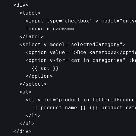
  <div>

    <label>

      <input type="checkbox" v-model="onlyA
      Только в наличии

    </label>

    <select v-model="selectedCategory">

      <option value="">Все категории</optio
      <option v-for="cat in categories" :ke
        {{ cat }}

      </option>

    </select>

    <ul>

      <li v-for="product in filteredProduct
        {{ product.name }} ({{ product.cat
      </li>

    </ul>

  </div>
