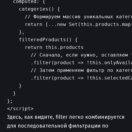
  computed: {

    categories() {

      // Формируем массив уникальных катего
      return [...new Set(this.products.map(
    },

    filteredProducts() {

      return this.products

        // Сначала, если нужно, оставляем т
        .filter(product => !this.onlyAvaila
        // Затем применяем фильтр по катего
        .filter(product => !this.selectedC
    }

  }

};

Здесь, как видите, filter легко комбинируется
для последовательной фильтрации по