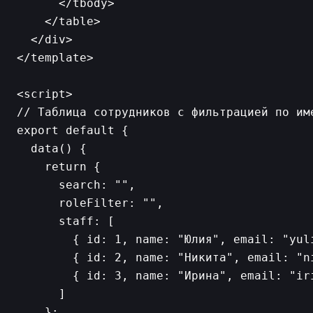
      </tbody>

    </table>

  </div>

</template>

<script>

// Таблица сотрудников с фильтрацией по име
export default {

  data() {

    return {

      search: "",

      roleFilter: "",

      staff: [

        { id: 1, name: "Юлия", email: "yul
        { id: 2, name: "Никита", email: "n
        { id: 3, name: "Ирина", email: "iri
      ]

    };
