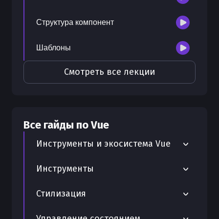
Структура компонент
Шаблоны
Смотреть все лекции
Все гайды по
Vue
Инструменты и экосистема Vue
Руководство по валидации форм во
Инструменты
Vue.js
Webpack и Vue полное практическое
Стилизация
Интеграция Tiptap для создания
руководство
редакторов на Vue
Scoped стили - изоляция CSS в
Управление состоянием