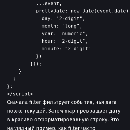
          ...event,

          prettyDate: new Date(event.date).
            day: "2-digit",

            month: "long",

            year: "numeric",

            hour: "2-digit",

            minute: "2-digit"

          })

        }));

    }

  }

};

Сначала filter фильтрует события, чья дата
позже текущей. Затем map превращает дату
в красиво отформатированную строку. Это
наглядный пример, как filter часто