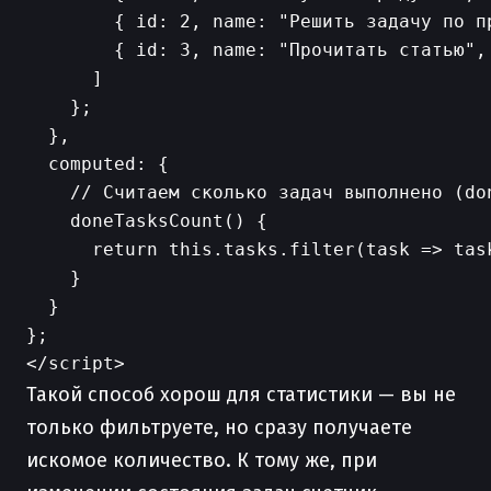
        { id: 2, name: "Решить задачу по п
        { id: 3, name: "Прочитать статью", 
      ]

    };

  },

  computed: {

    // Считаем сколько задач выполнено (don
    doneTasksCount() {

      return this.tasks.filter(task => task
    }

  }

};

Такой способ хорош для статистики — вы не
только фильтруете, но сразу получаете
искомое количество. К тому же, при