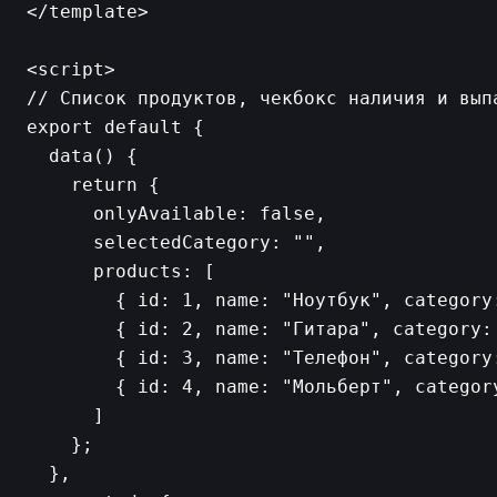
</template>

<script>

// Список продуктов, чекбокс наличия и выпа
export default {

  data() {

    return {

      onlyAvailable: false,

      selectedCategory: "",

      products: [

        { id: 1, name: "Ноутбук", category
        { id: 2, name: "Гитара", category:
        { id: 3, name: "Телефон", category
        { id: 4, name: "Мольберт", categor
      ]

    };

  },
