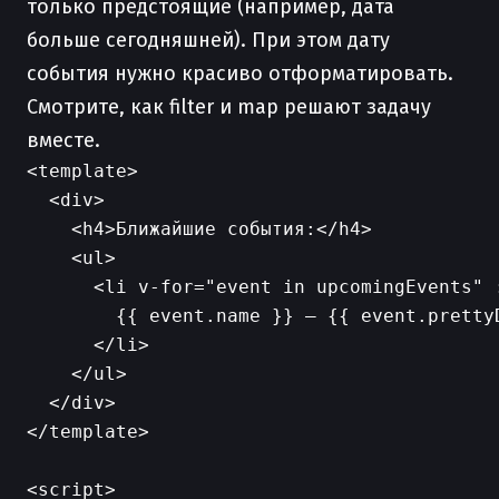
только предстоящие (например, дата
больше сегодняшней). При этом дату
события нужно красиво отформатировать.
Смотрите, как filter и map решают задачу
вместе.
<template>

  <div>

    <h4>Ближайшие события:</h4>

    <ul>

      <li v-for="event in upcomingEvents" :
        {{ event.name }} — {{ event.prettyD
      </li>

    </ul>

  </div>

</template>

<script>
