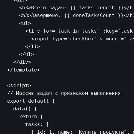
    <h3>Всего задач: {{ tasks.length }}</h3
    <h3>Завершено: {{ doneTasksCount }}</h3
    <ul>

      <li v-for="task in tasks" :key="task.
        <input type="checkbox" v-model="tas
      </li>

    </ul>

  </div>

</template>

<script>

// Массив задач с признаком выполнения

export default {

  data() {

    return {

      tasks: [

        { id: 1, name: "Купить продукты", d