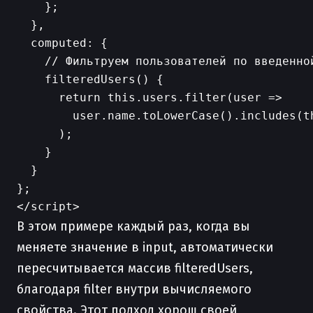
    };

  },

  computed: {

    // Фильтруем пользователей по введенной
    filteredUsers() {

      return this.users.filter(user =>

        user.name.toLowerCase().includes(th
      );

    }

  }

};

В этом примере каждый раз, когда вы
меняете значение в input, автоматически
пересчитывается массив filteredUsers,
благодаря filter внутри вычисляемого
свойства. Этот подход хорош своей