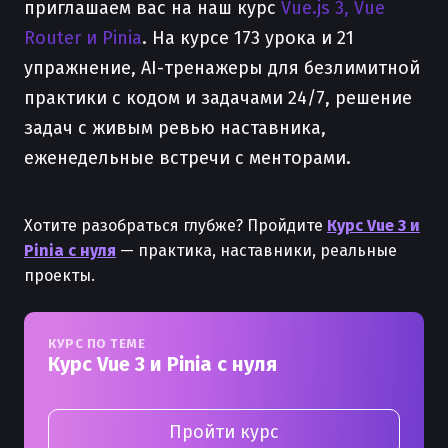
приглашаем вас на наш курс
Vue.js 3, Vue
Router и Pinia
. На курсе 173 урока и 21
упражнение, AI-тренажеры для безлимитной
практики с кодом и задачами 24/7, решение
задач с живым ревью наставника,
еженедельные встречи с менторами.
Хотите разобраться глубже? Пройдите
Курс Vue 3 и
Pinia с нуля
— практика, наставники, реальные
проекты.
КУРС ПО ТЕМЕ
Курс Vue 3 и Pinia с нуля
Пройти курс