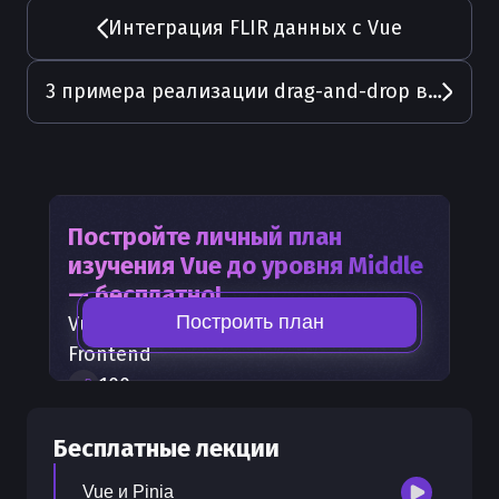
Интеграция FLIR данных с Vue
3 примера реализации drag-and-drop во Vue
Постройте личный план
изучения
Vue
до уровня Middle
— бесплатно!
Построить план
Vue
— часть карты развития
Frontend
100
+
шагов развития
30
бесплатных лекций
Бесплатные лекции
300
бонусных рублей
на счет
Vue и Pinia