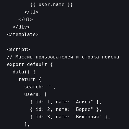
        {{ user.name }}

      </li>

    </ul>

  </div>

</template>

<script>

// Массив пользователей и строка поиска

export default {

  data() {

    return {

      search: "",

      users: [

        { id: 1, name: "Алиса" },

        { id: 2, name: "Борис" },

        { id: 3, name: "Виктория" },

      ],
