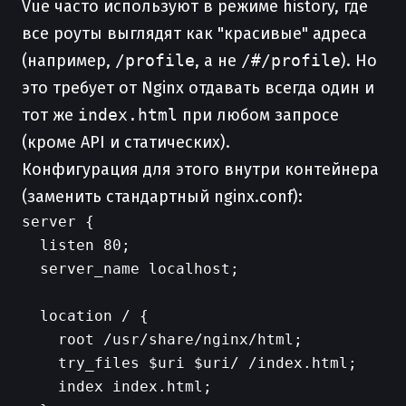
Vue часто используют в режиме history, где
все роуты выглядят как "красивые" адреса
(например,
/profile
, а не
/#/profile
). Но
это требует от Nginx отдавать всегда один и
тот же
index.html
при любом запросе
(кроме API и статических).
Конфигурация для этого внутри контейнера
(заменить стандартный nginx.conf):
server {

  listen 80;

  server_name localhost;

  location / {

    root /usr/share/nginx/html;

    try_files $uri $uri/ /index.html;

    index index.html;
