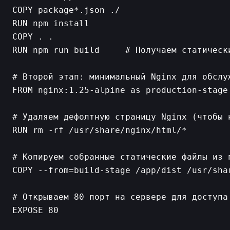
COPY package*.json ./

RUN npm install

COPY . .

RUN npm run build     # Получаем статически
# Второй этап: минимальный Nginx для обслуж
FROM nginx:1.25-alpine as production-stage

# Удаляем дефолтную страницу Nginx (чтобы н
RUN rm -rf /usr/share/nginx/html/*

# Копируем собранные статические файлы из п
COPY --from=build-stage /app/dist /usr/shar
# Открываем 80 порт на сервере для доступа 
EXPOSE 80
