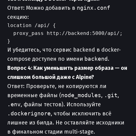
Ответ: Можно добавить в
nginx.conf
секцию:
location /api/ {

  proxy_pass http://backend:5000/api/;

И убедитесь, что сервис backend в docker-
compose доступен по имени
backend
.
Вопрос 4: Как уменьшить размер образа — он
слишком большой даже с Alpine?
Ответ: Проверьте, не копируются ли
временные файлы (
node_modules
,
.git
,
.env
, файлы тестов). Используйте
.dockerignore
, чтобы исключить всё
лишнее из билда. Не оставляйте исходники
в финальном стадии multi-stage.