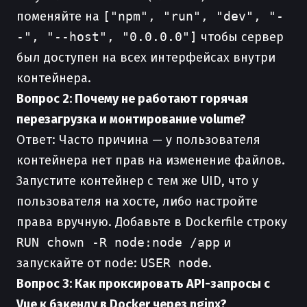
поменяйте на
["npm", "run", "dev", "-
-", "--host", "0.0.0.0"]
чтобы сервер
был доступен на всех интерфейсах внутри
контейнера.
Вопрос 2: Почему не работают горячая
перезагрузка и монтирование volume?
Ответ: Часто причина — у пользователя
контейнера нет прав на изменение файлов.
Запустите контейнер с тем же UID, что у
пользователя на хосте, либо настройте
права вручную. Добавьте в Dockerfile строку
RUN chown -R node:node /app
и
запускайте от node:
USER node
.
Вопрос 3: Как проксировать API-запросы с
Vue к бэкенду в Docker через nginx?