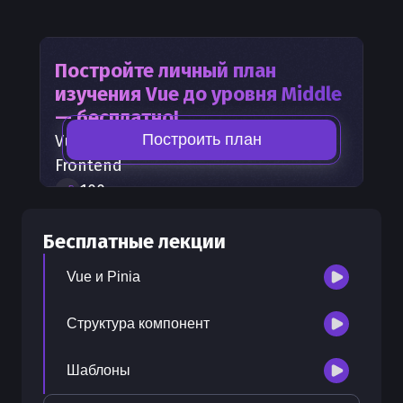
Постройте личный план
изучения
Vue
до уровня Middle
— бесплатно!
Построить план
Vue
— часть карты развития
Frontend
100
+
шагов развития
30
бесплатных лекций
Бесплатные лекции
300
бонусных рублей
на счет
Vue и Pinia
Структура компонент
Шаблоны