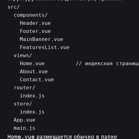
src/

  components/

    Header.vue

    Footer.vue

    MainBanner.vue

    FeaturesList.vue

  views/

    Home.vue          // индексная страница
    About.vue

    Contact.vue

  router/

    index.js

  store/

    index.js

  App.vue

Home.vue
размещается обычно в папке