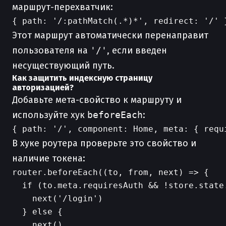
маршрут-перехватчик:
Этот маршрут автоматически перенаправит
пользователя на
'/'
, если введен
несуществующий путь.
Как защитить индексную страницу
авторизацией?
Добавьте мета-свойство к маршруту и
используйте хук
beforeEach
:
В хуке роутера проверьте это свойство и
наличие токена:
router.beforeEach((to, from, next) => {

  if (to.meta.requiresAuth && !store.state.
    next('/login')

  } else {

    next()
