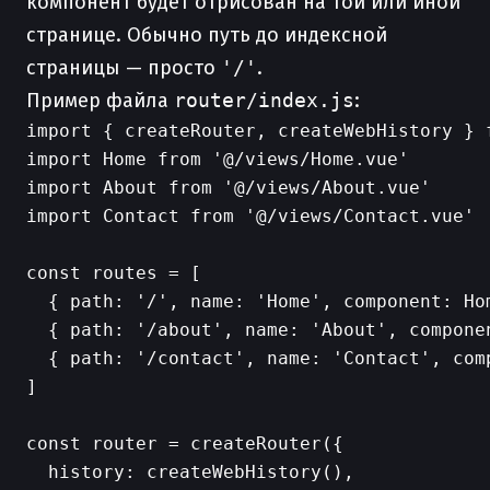
компонент будет отрисован на той или иной
странице. Обычно путь до индексной
страницы — просто
'/'
.
Пример файла
router/index.js
:
import { createRouter, createWebHistory } f
import Home from '@/views/Home.vue'

import About from '@/views/About.vue'

import Contact from '@/views/Contact.vue'

const routes = [

  { path: '/', name: 'Home', component: Ho
  { path: '/about', name: 'About', componen
  { path: '/contact', name: 'Contact', comp
]

const router = createRouter({

  history: createWebHistory(),
