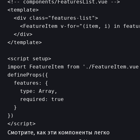
<!-- components/FeaturesList.vue -->

<template>

  <div class="features-list">

    <FeatureItem v-for="(item, i) in featu
  </div>

</template>

<script setup>

import FeatureItem from './FeatureItem.vue'
defineProps({

  features: {

    type: Array,

    required: true

  }

})

Смотрите, как эти компоненты легко