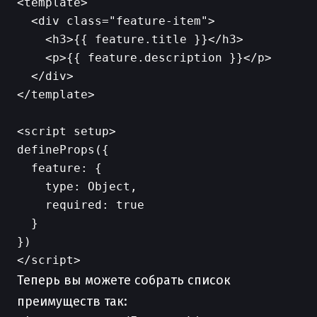
<template>

  <div class="feature-item">

    <h3>{{ feature.title }}</h3>

    <p>{{ feature.description }}</p>

  </div>

</template>

<script setup>

defineProps({

  feature: {

    type: Object,

    required: true

  }

})

Теперь вы можете собрать список
преимуществ так: