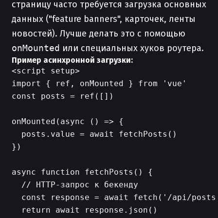
страницу часто требуется загрузка основных
данных ("feature banners", карточек, ленты
новостей). Лучше делать это с помощью
onMounted
или специальных хуков роутера.
Пример асинхронной загрузки:
<script setup>

import { ref, onMounted } from 'vue'

const posts = ref([])

onMounted(async () => {

  posts.value = await fetchPosts()

})

async function fetchPosts() {

  // HTTP-запрос к бекенду

  const response = await fetch('/api/posts'
  return await response.json()
