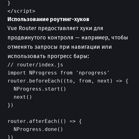
}

Использование роутинг-хуков
Vue Router предоставляет хуки для
продвинутого контроля — например, чтобы
отменять запросы при навигации или
использовать прогресс бары:
// router/index.js

import NProgress from 'nprogress'

router.beforeEach((to, from, next) => {

  NProgress.start()

  next()

})

router.afterEach(() => {

  NProgress.done()
