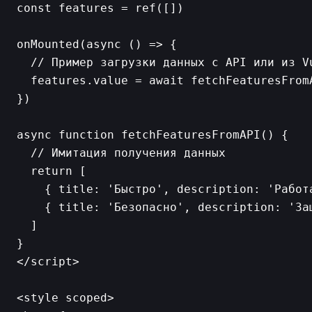
const features = ref([])

onMounted(async () => {

  // Пример загрузки данных с API или из Vu
  features.value = await fetchFeaturesFromA
})

async function fetchFeaturesFromAPI() {

  // Имитация получения данных

  return [

    { title: 'Быстро', description: 'Работа
    { title: 'Безопасно', description: 'За
  ]

}

</script>

<style scoped>
