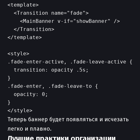
<template>

  <Transition name="fade">

    <MainBanner v-if="showBanner" />

  </Transition>

</template>

<style>

.fade-enter-active, .fade-leave-active {

  transition: opacity .5s;

}

.fade-enter, .fade-leave-to {

  opacity: 0;

}

Теперь баннер будет появляться и исчезать
легко и плавно.
Лучшие практики организации