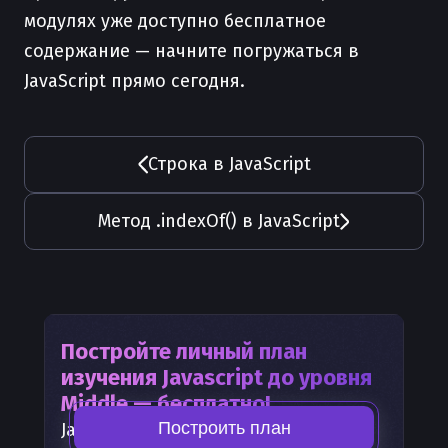
модулях уже доступно бесплатное
содержание — начните погружаться в
JavaScript прямо сегодня.
Строка в JavaScript
Метод .indexOf() в JavaScript
Постройте личный план
изучения
Javascript
до уровня
Middle — бесплатно!
Построить план
Javascript
— часть карты развития