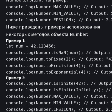
Number.EPSILON. Например:
console.log(Number.MAX_VALUE); // Output: 1
console.log(Number.MIN_VALUE); // Output: 5
Ниже приведены примеры использования
некоторых методов объекта Number:
Пример 1:
let num = 42.123456;

console.log(Number.isNaN(num)); // Output: 
console.log(num.toFixed(2)); // Output: "42
console.log(num.toPrecision(4)); // Output:
Пример 2:
console.log(Number.isFinite(42)); // Output
console.log(Number.isFinite(Infinity)); // 
console.log(Number.MAX_VALUE); // Output: 1
console.log(Number.MIN_VALUE); // Output: 5