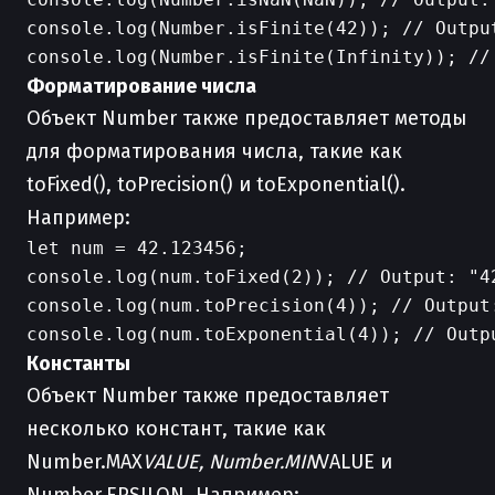
console.log(Number.isFinite(42)); // Output
Форматирование числа
Объект Number также предоставляет методы
для форматирования числа, такие как
toFixed(), toPrecision() и toExponential().
Например:
let num = 42.123456;

console.log(num.toFixed(2)); // Output: "42
console.log(num.toPrecision(4)); // Output:
Константы
Объект Number также предоставляет
несколько констант, такие как
Number.MAX
VALUE, Number.MIN
VALUE и