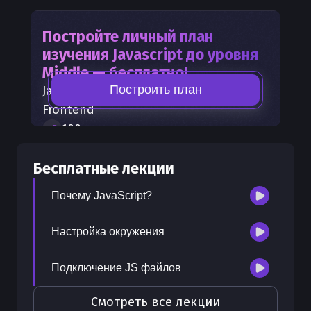
Постройте личный план
изучения
Javascript
до уровня
Middle — бесплатно!
Построить план
Javascript
— часть карты развития
Frontend
100
+
шагов развития
30
бесплатных лекций
Бесплатные лекции
300
бонусных рублей
на счет
Почему JavaScript?
Настройка окружения
Подключение JS файлов
Смотреть все лекции