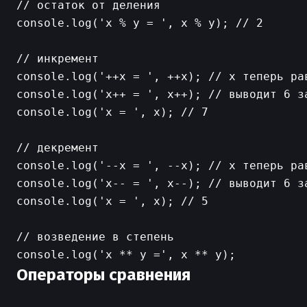
// остаток от деления

console.log('x % y = ', x % y); // 2

// инкремент

console.log('++x = ', ++x); // x теперь рав
console.log('x++ = ', x++); // выводит 6 за
console.log('x = ', x); // 7

// декремент

console.log('--x = ', --x); // x теперь рав
console.log('x-- = ', x--); // выводит 6 за
console.log('x = ', x); // 5

// возведение в степень

Операторы сравнения