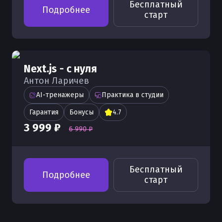
Бесплатный
Подробнее
новые методы массивов
старт
Next.js - с нуля
Антон Ларичев
AI-тренажеры
Практика в студии
Гарантия
Бонусы
4.7
3 999 ₽
6 990 ₽
Бесплатный
Подробнее
старт