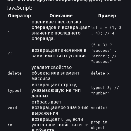
JavaScript:
Оператор
Описание
Пример
оценивает несколько
операндов и возвращает
let a = (1, 3
,
значение последнего
, 4); // 4
операнда.
(5 > 3) ?
возвращает значение в
'success' :
?:
зависимости от условия
'error'; //
"success"
удаляет свойство
объекта или элемент
delete
delete x
массива
возвращает строку,
typeof 3; //
указывающую на тип
typeof
"number"
данных
отбрасывает
возвращаемое значение
void
void(x)
выражения
возвращает
, если
true
prop in
указанное свойство есть
in
object
в объекте