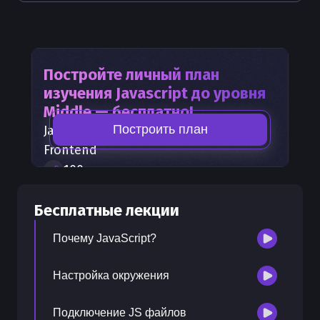
Постройте личный план
изучения
Javascript
до уровня
Middle — бесплатно!
Построить план
Javascript
— часть карты развития
Frontend
100
+
шагов развития
30
бесплатных лекций
Бесплатные лекции
300
бонусных рублей
на счет
Почему JavaScript?
Настройка окружения
Подключение JS файлов