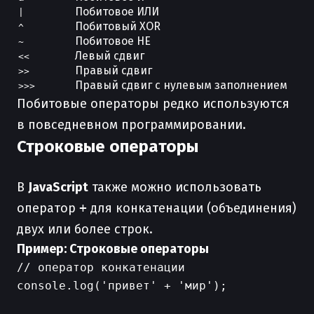
Побитовое ИЛИ
|
Побитовый XOR
^
Побитовое НЕ
~
Левый сдвиг
<<
Правый сдвиг
>>
Правый сдвиг с нулевым заполнением
>>>
Побитовые операторы редко используются
в повседневном программировании.
Строковые операторы
В
JavaScript
также можно использовать
оператор
+
для конкатенации (объединения)
двух или более строк.
Пример: Строковые операторы
// оператор конкатенации

console.log('привет' + 'мир');
