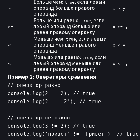
Больше чем:
, если левый
true
операнд больше правого
>
x > y
операнда
Больше или равно:
, если
true
левый операнд больше или
>=
x >= y
равен правому операнду
Меньше чем:
, если левый
true
операнд меньше правого
<
x < y
операнда
Меньше или равно:
, если
true
левый операнд меньше или
<=
x <= y
равен правому операнду
Пример 2: Операторы сравнения
// оператор равно

console.log(2 == 2); // true

console.log(2 == '2'); // true

// оператор не равно

console.log(3 != 2); // true

console.log('привет' != 'Привет'); // true
