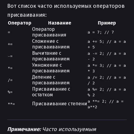
Вот список часто используемых операторов
присваивания:
Оператор
Название
Пример
Оператор
=
a = 7; // 7
присваивания
Сложение с
a += 5; // a = a
+=
присваиванием
+ 5
Вычитание с
a -= 2; // a = a
-=
присваиванием
- 2
Умножение с
a *= 3; // a = a
*=
присваиванием
* 3
Деление с
a /= 2; // a = a
/=
присваиванием
/ 2
Присваивание с
a %= 2; // a = a
%=
остатком
% 2
a **= 2; // a =
Присваивание степени
**=
a**2
Примечание:
Часто используемым