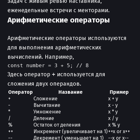
задач с живым ревью наставника,
еженедельные встречи с менторами.
Арифметические операторы
Арифметические операторы используются
для выполнения арифметических
вычислений. Например,
Здесь оператор
+
используется для
сложения двух операндов.
Оператор
Название
Пример
+
Сложение
x + y
-
Вычитание
x - y
*
Умножение
x * y
/
Деление
x / y
%
Остаток от деления
x % y
++
Инкремент (увеличивает на 1)
++x or x++
--
Декремент ( уменьшает на 1)
--x or x--