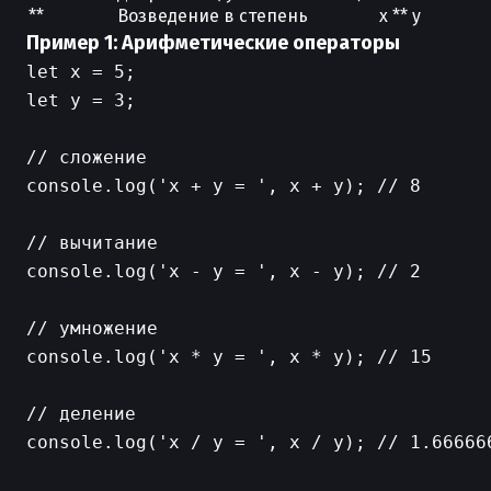
**
Возведение в степень
x ** y
Пример 1: Арифметические операторы
let x = 5;

let y = 3;

// сложение

console.log('x + y = ', x + y); // 8

// вычитание

console.log('x - y = ', x - y); // 2

// умножение

console.log('x * y = ', x * y); // 15

// деление

console.log('x / y = ', x / y); // 1.666666