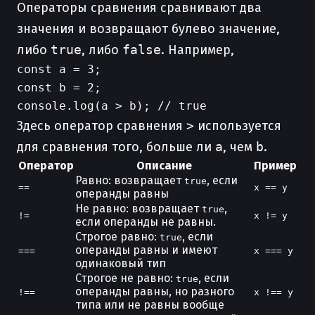
Операторы сравнения сравнивают два
значения и возвращают булево значение,
либо
true
, либо
false
. Например,
const a = 3;

const b = 2;

Здесь оператор сравнения
>
используется
для сравнения того, больше ли
a
, чем
b
.
Оператор
Описание
Пример
Равно: возвращает
, если
true
==
x == y
операнды равны
Не равно: возвращает
,
true
!=
x != y
если операнды не равны.
Строгое равно:
, если
true
операнды равны и имеют
===
x === y
одинаковый тип
Строгое не равно:
, если
true
операнды равны, но разного
!==
x !== y
типа или не равны вообще