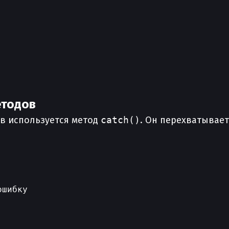
етодов
в используется метод
catch()
. Он перехватывае
шибку
