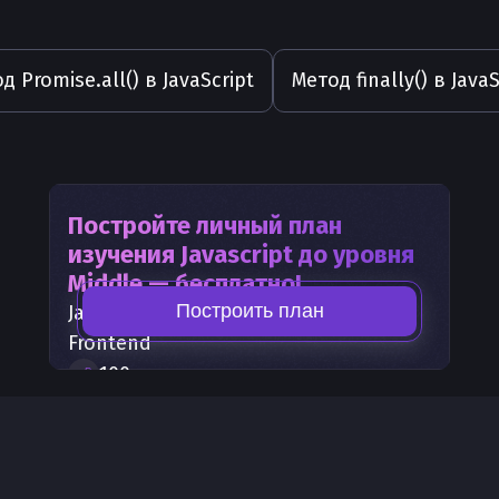
д Promise.all() в JavaScript
Метод finally() в JavaS
Постройте личный план
изучения
Javascript
до уровня
Middle — бесплатно!
Построить план
Javascript
— часть карты развития
Frontend
100
+
шагов развития
30
бесплатных лекций
300
бонусных рублей
на счет