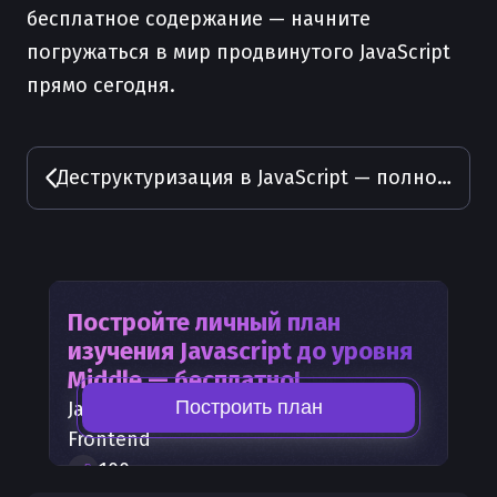
бесплатное содержание — начните
погружаться в мир продвинутого JavaScript
прямо сегодня.
Деструктуризация в JavaScript — полное руководство
Постройте личный план
изучения
Javascript
до уровня
Middle — бесплатно!
Построить план
Javascript
— часть карты развития
Frontend
100
+
шагов развития