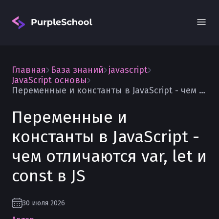
Главная
База знаний
javascript
JavaScript основы
Переменные и константы в JavaScript - чем отличаются var, let и const в JS
Переменные и
Вход
константы в JavaScript -
чем отличаются var, let и
const в JS
30 июля 2026