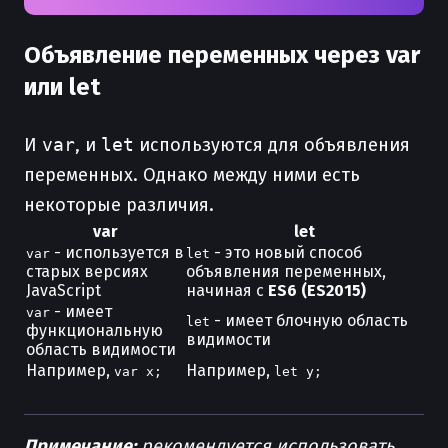
Объявление переменных через var
или let
И
var
, и
let
используются для объявления
переменных. Однако между ними есть
некоторые различия.
var
let
- используется в
- это новый способ
var
let
старых версиях
объявления переменных,
JavaScript
начиная с
ES6 (ES2015)
- имеет
var
- имеет блочную область
let
функциональную
видимости
область видимости
Например,
Например,
var x;
let y;
Примечание:
рекомендуется использовать