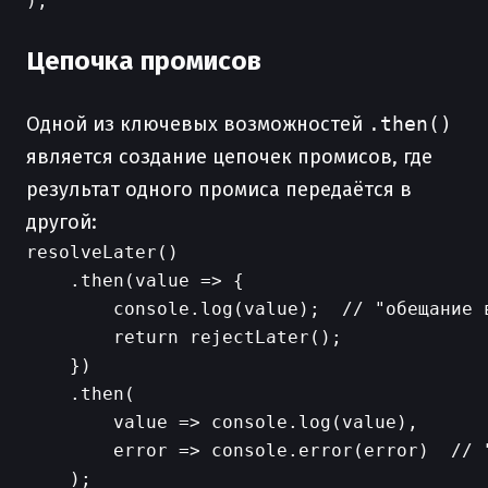
);

Цепочка промисов
Одной из ключевых возможностей
.then()
является создание цепочек промисов, где
результат одного промиса передаётся в
другой:
resolveLater()

    .then(value => {

        console.log(value);  // "обещание в
        return rejectLater();

    })

    .then(

        value => console.log(value),

        error => console.error(error)  // "
    );
