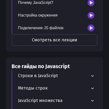
Почему JavaScript?
Настройка окружения
Подключение JS файлов
Смотреть все лекции
Все гайды по
Javascript
Строки в JavaScript
Объект-обёртка String в JavaScript
Методы строк
Шаблонные строки в JavaScript
Как работает метод trim() - JavaScript
JavaScript множества
Строка в JavaScript
Как работает метод toUpperCase() -