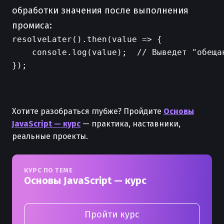
обработки значения после выполнения
промиса:
resolveLater().then(value => {

    console.log(value);  // Выведет "обещан
});

Хотите разобраться глубже? Пройдите
Основы
JavaScript — курс
— практика, наставники,
реальные проекты.
КУРС ПО ТЕМЕ
Основы JavaScript — курс
Пройти курс