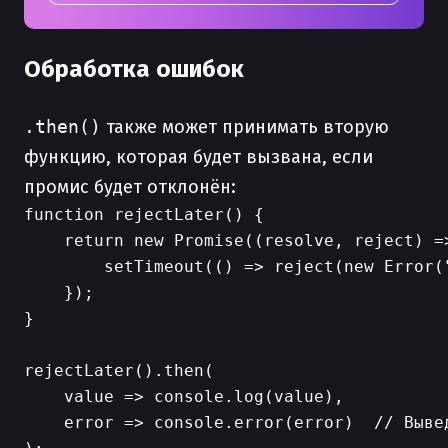
Обработка ошибок
.then()
также может принимать вторую
функцию, которая будет вызвана, если
промис будет отклонён:
function rejectLater() {

    return new Promise((resolve, reject) =>
        setTimeout(() => reject(new Error("
    });

}

rejectLater().then(

    value => console.log(value),

    error => console.error(error)  // Выве