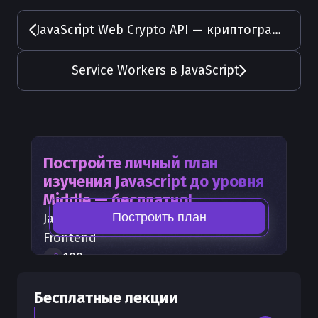
JavaScript Web Crypto API — криптография в браузере
Service Workers в JavaScript
Постройте личный план
изучения
Javascript
до уровня
Middle — бесплатно!
Построить план
Javascript
— часть карты развития
Frontend
100
+
шагов развития
30
бесплатных лекций
Бесплатные лекции
300
бонусных рублей
на счет