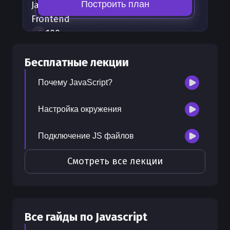
Построить план
Javascript
— часть карты развития
Frontend
100
+
шагов развития
30
бесплатных лекций
Бесплатные лекции
300
бонусных рублей
на счет
Почему JavaScript?
Настройка окружения
Подключение JS файлов
Смотреть все лекции
Все гайды по
Javascript