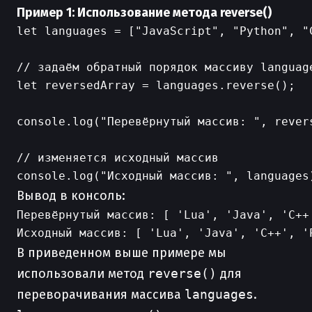
Пример 1: Использование метода reverse()
let languages = ["JavaScript", "Python", "C
// задаём обратный порядок массиву language
let reversedArray = languages.reverse();

console.log("Перевёрнутый массив: ", revers
// изменяется исходный массив

Вывод в консоль:
Перевёрнутый массив: [ 'Lua', 'Java', 'C++'
В приведенном выше примере мы
использовали метод
reverse()
для
переворачивания массива
languages
.