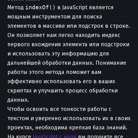
Метод
indexOf()
в JavaScript является
мощным инструментом для поиска
элементов в массиве или подстрок в строке.
Он позволяет нам легко находить индекс
первого вхождения элемента или подстроки
и использовать эту информацию для
дальнейшей обработки данных. Понимание
работы этого метода поможет вам
эффективно использовать его в ваших
скриптах и улучшить процесс обработки
данных.
Чтобы освоить все тонкости работы с
текстом и уверенно использовать их в своих
проектах, необходима крепкая база знаний.
На курсе
JavaScript с нуля
вы получите все