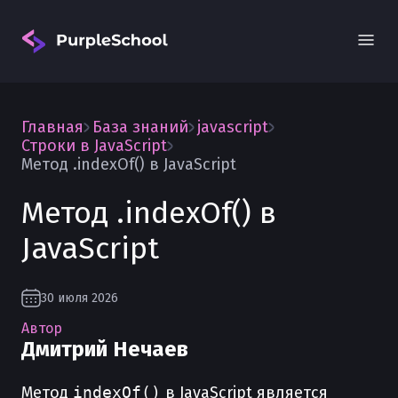
Главная
База знаний
javascript
Строки в JavaScript
Метод .indexOf() в JavaScript
Метод .indexOf() в
Вход
JavaScript
30 июля 2026
Автор
Дмитрий Нечаев
Метод
indexOf()
в JavaScript является