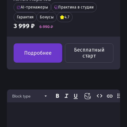
AI-тренажеры
Практика в студии
Гарантия
Бонусы
4.7
3 999 ₽
6 990 ₽
Бесплатный
Подробнее
старт
Block type