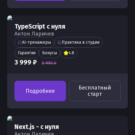
confirm() в JavaScript
Как работает метод flat() - JavaScript
JavaScript AbortController
clearTimeout() в JavaScript
Как работает метод findIndex() -
JavaScript
TypeScript с нуля
clearInterval() в JavaScript
Антон Ларичев
Как работает метод find() - JavaScript
alert() в JavaScript
AI-тренажеры
Практика в студии
Как работает метод filter() - JavaScript
BOM в JavaScript
Гарантия
Бонусы
4.8
Как работает метод every() - JavaScript
3 999 ₽
6 990 ₽
Массивы в JavaScript
Array.at, findLast, findLastIndex —
Бесплатный
Подробнее
новые методы массивов
старт
Next.js - с нуля
Антон Ларичев