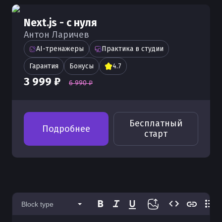
Next.js - с нуля
Антон Ларичев
AI-тренажеры
Практика в студии
Гарантия
Бонусы
4.7
3 999 ₽
6 990 ₽
Бесплатный
Подробнее
старт
Block type