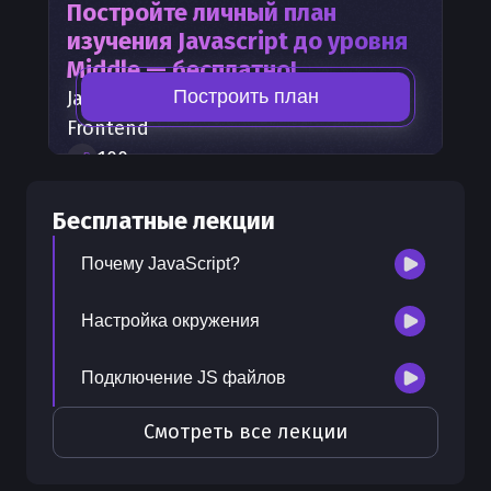
Постройте личный план
изучения
Javascript
до уровня
Middle — бесплатно!
Построить план
Javascript
— часть карты развития
Frontend
100
+
шагов развития
30
бесплатных лекций
Бесплатные лекции
300
бонусных рублей
на счет
Почему JavaScript?
Настройка окружения
Подключение JS файлов
Смотреть все лекции