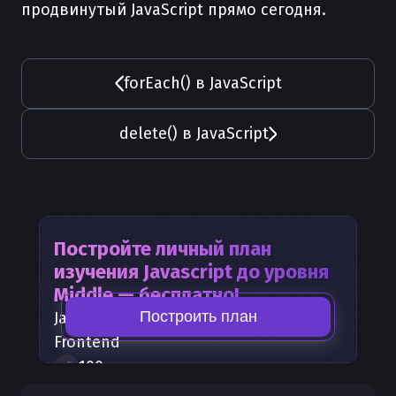
продвинутый JavaScript прямо сегодня.
forEach() в JavaScript
delete() в JavaScript
Постройте личный план
изучения
Javascript
до уровня
Middle — бесплатно!
Построить план
Javascript
— часть карты развития
Frontend
100
+
шагов развития
30
бесплатных лекций