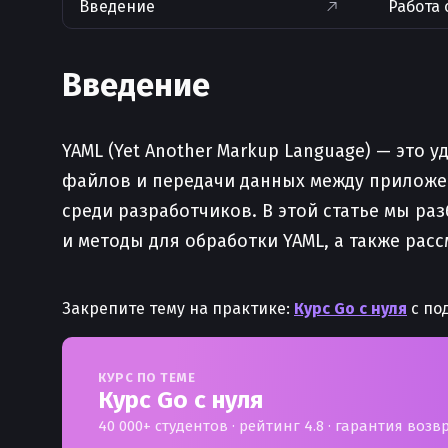
Введение
Работа 
Введение
YAML (Yet Another Markup Language) — эт
файлов и передачи данных между приложен
среди разработчиков. В этой статье мы ра
и методы для обработки YAML, а также ра
Закрепите тему на практике:
Курс Go с нуля
с по
КУРС ПО ТЕМЕ
Курс Go с нуля
40 000+ студентов · рейтинг 4.8 · гарантия возв