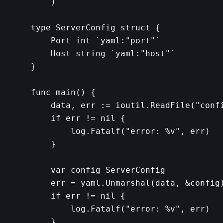
    )

type ServerConfig struct {

    Port int `yaml:"port"`

    Host string `yaml:"host"`

}

func main() {

    data, err := ioutil.ReadFile("confi
    if err != nil {

        log.Fatalf("error: %v", err)

    }

    var config ServerConfig

    err = yaml.Unmarshal(data, &config)
    if err != nil {

        log.Fatalf("error: %v", err)

    }
