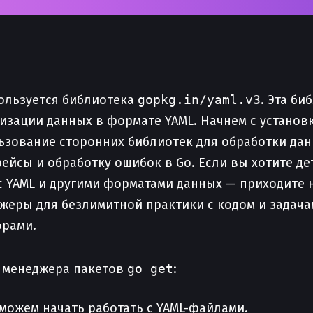
пользуется библиотека
gopkg.in/yaml.v3
. Эта б
изации данных в формате YAML. Начнем с установ
льзование сторонних библиотек для обработки да
йсы и обработку ошибок в Go. Если вы хотите де
с YAML и другими форматами данных — приходите 
нажеры для безлимитной практики с кодом и задач
орами.
 менеджера пакетов
go get
:
 можем начать работать с YAML-файлами.