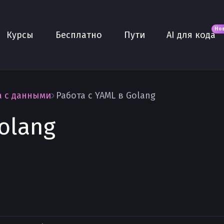
Новое
AI для кода
О нас
Но
Курсы
Бесплатно
Пути
AI для кода
Сообщество
Purple
Плюс
AI Собеседование
а с данными
Работа с YAML в Golang
AI тренажёр
olang
Проекты