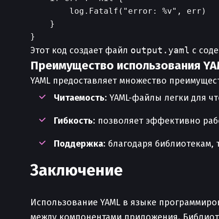
        log.Fatalf("error: %v", err)

    }

Этот код создает файл
output.yaml
с сод
Преимущество использования YA
YAML предоставляет множество преимуществ
Читаемость
: YAML-файлы легки для ч
Гибкость
: позволяет эффективно раб
Поддержка
: благодаря библиотекам, 
Заключение
Использование YAML в языке программиро
между компонентами приложения. Библио