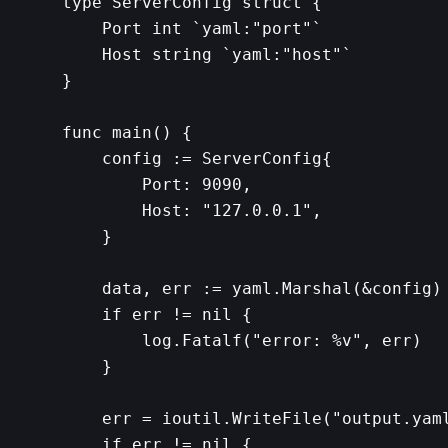
type ServerConfig struct {

    Port int `yaml:"port"`

    Host string `yaml:"host"`

}

func main() {

    config := ServerConfig{

        Port: 9090,

        Host: "127.0.0.1",

    }

    data, err := yaml.Marshal(&config)

    if err != nil {

        log.Fatalf("error: %v", err)

    }

    err = ioutil.WriteFile("output.yaml
    if err != nil {
