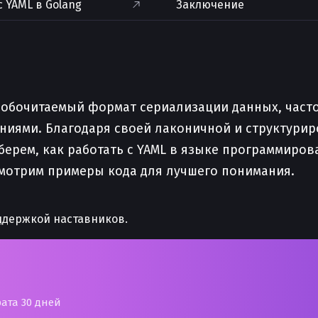
с YAML в Golang
Заключение
о удобочитаемый формат сериализации данных, ча
иями. Благодаря своей лаконичной и структурир
зберем, как работать с YAML в языке программиро
ссмотрим примеры кода для лучшего понимания.
ддержкой наставников.
рата 30 дней