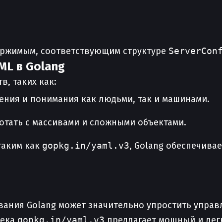
ержимым, соответствующим структуре
ServerCon
ML в Golang
, таких как:
тения и понимания как людьми, так и машинами.
отать с массивами и сложными объектами.
таким как
gopkg.in/yaml.v3
, Golang обеспечива
вания Golang может значительно упростить управ
тека
gopkg.in/yaml.v3
предлагает мощный и легк