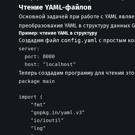
Чтение YAML-файлов
Основной задачей при работе с YAML являе
преобразования YAML в структуру данных G
Пример: чтение YAML в структуру
Создадим файл
config.yaml
с простым к
server:

  port: 8080

Теперь создадим программу для чтения это
package main

import (

    "fmt"

    "gopkg.in/yaml.v3"

    "io/ioutil"

    "log"
