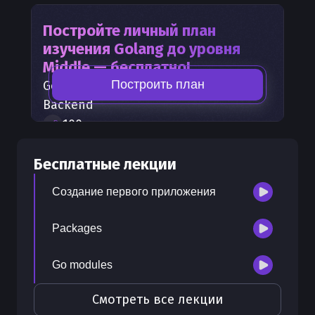
Постройте личный план
изучения
Golang
до уровня
Middle — бесплатно!
Построить план
Golang
— часть карты развития
Backend
100
+
шагов развития
30
бесплатных лекций
Бесплатные лекции
300
бонусных рублей
на счет
Создание первого приложения
Packages
Go modules
Смотреть все лекции