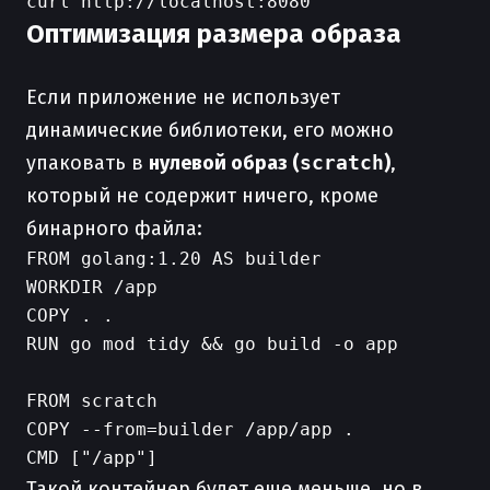
Оптимизация размера образа
Если приложение не использует
динамические библиотеки, его можно
упаковать в
нулевой образ (
scratch
)
,
который не содержит ничего, кроме
бинарного файла:
FROM golang:1.20 AS builder

WORKDIR /app

COPY . .

RUN go mod tidy && go build -o app

FROM scratch

COPY --from=builder /app/app .

Такой контейнер будет еще меньше, но в