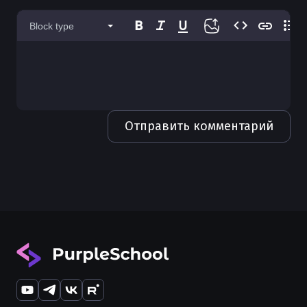
Использование defer в Golang
Block type
Значения default в Golang
Генерация кода в Go
Форматирование кода в Golang
Чистая архитектура в Golang
Отправить комментарий
Каналы (channels) в Golang
Получение body из HTTP запроса в
Golang