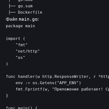
 ├── go.sum

Файл
main.go
:
package main

import (

    "fmt"

    "net/http"

    "os"

)

func handler(w http.ResponseWriter, r *http
    env := os.Getenv("APP_ENV")

    fmt.Fprintf(w, "Приложение работает! Ср
}

func main() {
