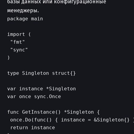
базы данных или конфигурационные
менеджеры.
package main

import (

 "fmt"

 "sync"

)

type Singleton struct{}

var instance *Singleton

var once sync.Once

func GetInstance() *Singleton {

 once.Do(func() { instance = &Singleton{} }
 return instance
