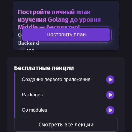
Постройте личный план
изучения
Golang
до уровня
Middle — бесплатно!
Построить план
Golang
— часть карты развития
Backend
100
+
шагов развития
30
бесплатных лекций
Бесплатные лекции
300
бонусных рублей
на счет
Создание первого приложения
Packages
Go modules
Смотреть все лекции