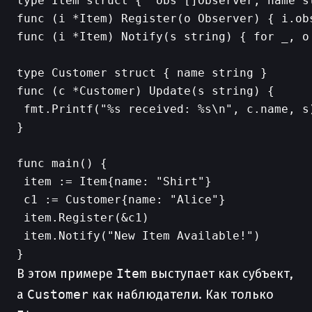
type Item struct {  obs []Observer; name st
func (i *Item) Register(o Observer) { i.obs
func (i *Item) Notify(s string) { for _, o
type Customer struct { name string }

func (c *Customer) Update(s string) {

 fmt.Printf("%s received: %s\n", c.name, s)
}

func main() {

 item := Item{name: "Shirt"}

 c1 := Customer{name: "Alice"}

 item.Register(&c1)

 item.Notify("New Item Available!")

В этом примере
Item
выступает как субъект,
а
Customer
как наблюдатели. Как только