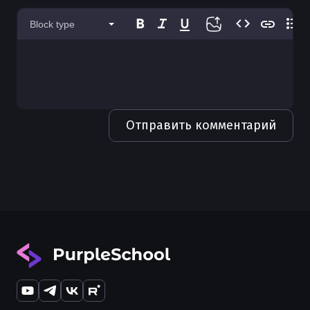
Использование defer в Golang
Block type
Значения default в Golang
Генерация кода в Go
Форматирование кода в Golang
Чистая архитектура в Golang
Отправить комментарий
Каналы (channels) в Golang
Получение body из HTTP запроса в
Golang