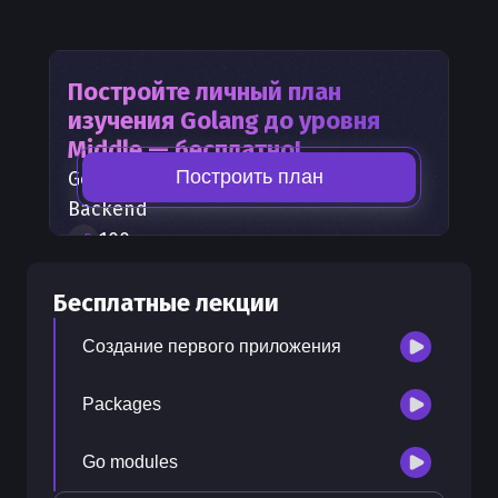
Постройте личный план
изучения
Golang
до уровня
Middle — бесплатно!
Построить план
Golang
— часть карты развития
Backend
100
+
шагов развития
30
бесплатных лекций
Бесплатные лекции
300
бонусных рублей
на счет
Создание первого приложения
Packages
Go modules