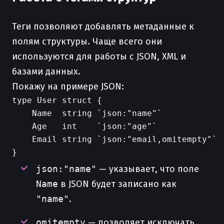
Теги позволяют добавлять метаданные к
полям структуры. Чаще всего они
используются для работы с JSON, XML и
базами данных.
Покажу на примере JSON:
type User struct {

    Name  string `json:"name"`

    Age   int    `json:"age"`

    Email string `json:"email,omitempty"`

json:"name"
— указывает, что поле
Name
в JSON будет записано как
"name"
.
omitempty
— позволяет исключать