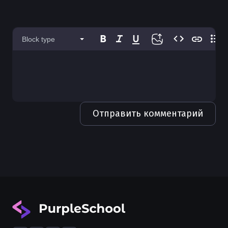
Обработка ошибок в Go
Использование defer в Golang
Block type
Значения default в Golang
Генерация кода в Go
Форматирование кода в Golang
Чистая архитектура в Golang
Отправить комментарий
Каналы (channels) в Golang
Получение body из HTTP запроса в
Golang