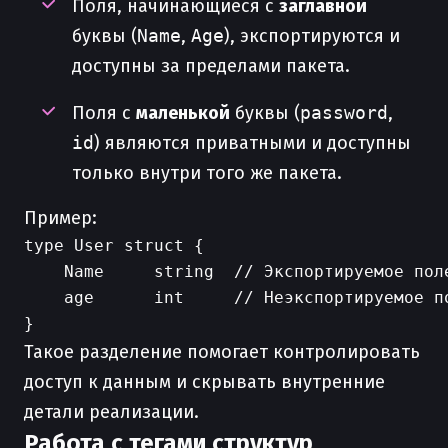
Поля, начинающиеся с
заглавной
буквы (
Name
,
Age
), экспортируются и
доступны за пределами пакета.
Поля с
маленькой
буквы (
password
,
id
) являются приватными и доступны
только внутри того же пакета.
Пример:
type User struct {

    Name     string  // Экспортируемое пол
    age      int     // Неэкспортируемое п
Такое разделение помогает контролировать
доступ к данным и скрывать внутренние
детали реализации.
Работа с тегами структур