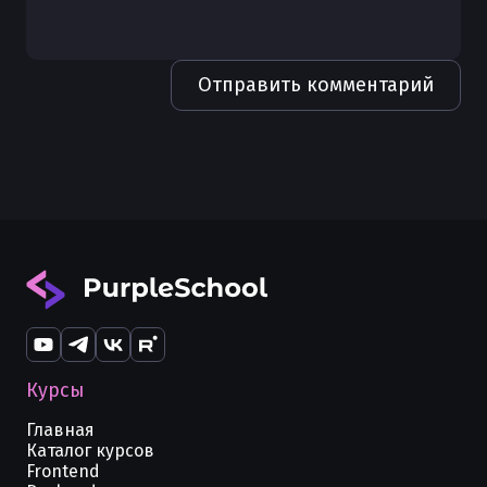
Форматирование кода в Golang
Чистая архитектура в Golang
Отправить комментарий
Каналы (channels) в Golang
Получение body из HTTP запроса в
Golang
Курсы
Главная
Каталог курсов
Frontend