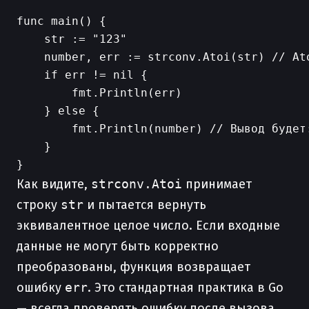
func main() {

    str := "123"

    number, err := strconv.Atoi(str) // Ato
    if err != nil {

        fmt.Println(err)

    } else {

        fmt.Println(number) // Вывод будет:
    }

Как видите,
strconv.Atoi
принимает
строку
str
и пытается вернуть
эквивалентное целое число. Если входные
данные не могут быть корректно
преобразованы, функция возвращает
ошибку
err
. Это стандартная практика в Go
— всегда проверять ошибку после вызова