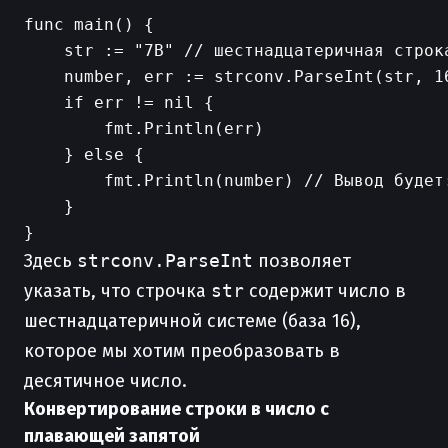
func main() {

    str := "7B" // шестнадцатеричная строка
    number, err := strconv.ParseInt(str, 1
    if err != nil {

        fmt.Println(err)

    } else {

        fmt.Println(number) // Вывод будет:
    }

Здесь
strconv.ParseInt
позволяет
указать, что строчка
str
содержит число в
шестнадцатеричной системе (база 16),
которое мы хотим преобразовать в
десятичное число.
Конвертирование строки в число с
плавающей запятой