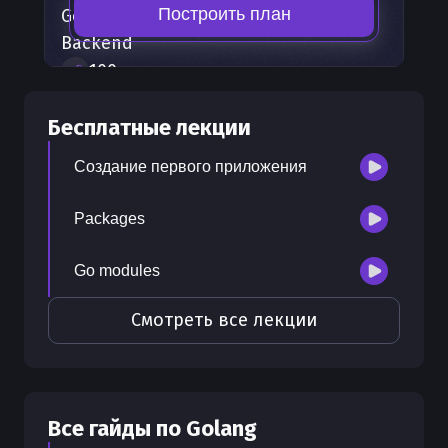
Построить план
Golang
— часть карты развития
Backend
100
+
шагов развития
30
бесплатных лекций
Бесплатные лекции
300
бонусных рублей
на счет
Создание первого приложения
Packages
Go modules
Смотреть все лекции
Все гайды по
Golang