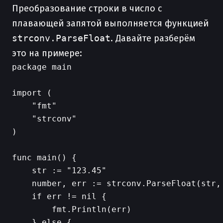
Преобразование строки в число с
плавающей запятой выполняется функцией
strconv.ParseFloat
. Давайте разберём
это на примере:
package main

import (

    "fmt"

    "strconv"

)

func main() {

    str := "123.45"

    number, err := strconv.ParseFloat(str,
    if err != nil {

        fmt.Println(err)

    } else {
