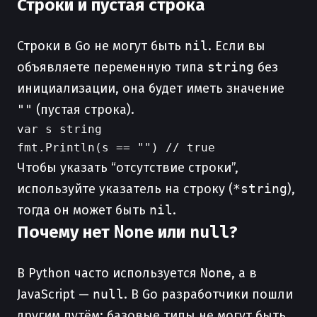
Строки и пустая строка
Строки в Go не могут быть
nil
. Если вы
объявляете переменную типа
string
без
инициализации, она будет иметь значение
""
(пустая строка).
var s string

Чтобы указать “отсутствие строки”,
используйте указатель на строку (
*string
),
тогда он может быть
nil
.
Почему нет
None
или
null
?
В Python часто используется
None
, а в
JavaScript —
null
. В Go разработчики пошли
другим путём: базовые типы не могут быть