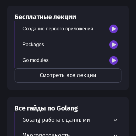
30
бесплатных лекций
Бесплатные лекции
300
бонусных рублей
на счет
Создание первого приложения
Packages
Go modules
Смотреть все лекции
Все гайды по
Golang
Golang работа с данными
Работа с YAML в Golang
Многопоточность