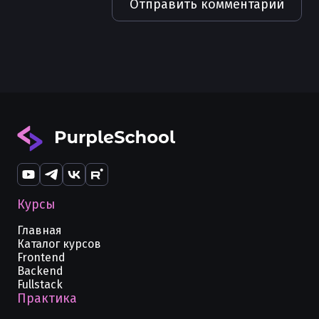
Отправить комментарий
Каналы (channels) в Golang
Получение body из HTTP запроса в
Golang
Курсы
Главная
Каталог курсов
Frontend
Backend
Fullstack
Практика