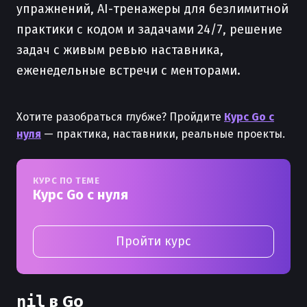
упражнений, AI-тренажеры для безлимитной
практики с кодом и задачами 24/7, решение
задач с живым ревью наставника,
еженедельные встречи с менторами.
Хотите разобраться глубже? Пройдите
Курс Go с
нуля
— практика, наставники, реальные проекты.
КУРС ПО ТЕМЕ
Курс Go с нуля
Пройти курс
nil
в Go