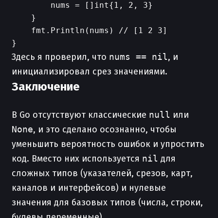
        nums = []int{1, 2, 3}

    }

    fmt.Println(nums) // [1 2 3]

Здесь я проверил, что
nums == nil
, и
инициализировал срез значениями.
Заключение
В Go отсутствуют классические
null
или
None
, и это сделано осознанно, чтобы
уменьшить вероятность ошибок и упростить
код. Вместо них используется
nil
для
сложных типов (указателей, срезов, карт,
каналов и интерфейсов) и нулевые
значения для базовых типов (числа, строки,
булевы переменные).