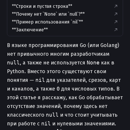
**Строки и пустая строка**
**Почему нет `None` или `null`?**
**Пример использования `nil`**
**Заключение**
В языке программирования Go (или Golang)
нет привычного многим разработчикам
null
, а также не используется
None
как в
Python. Вместо этого существуют свои
понятия —
nil
для указателей, срезов, карт
и каналов, а также
0
для числовых типов. В
этой статье я расскажу, как Go обрабатывает
отсутствие значений, почему здесь нет
классического
null
и что стоит учитывать
при работе с
nil
и нулевыми значениями.