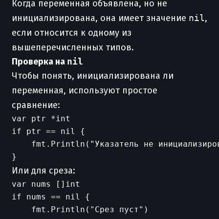
Когда переменная объявлена, но не
инициализирована, она имеет значение
nil
,
если относится к одному из
вышеперечисленных типов.
Проверка на
nil
Чтобы понять, инициализирована ли
переменная, используют простое
сравнение:
var ptr *int

if ptr == nil {

    fmt.Println("Указатель не инициализиров
Или для среза:
var nums []int

if nums == nil {

    fmt.Println("Срез пуст")
