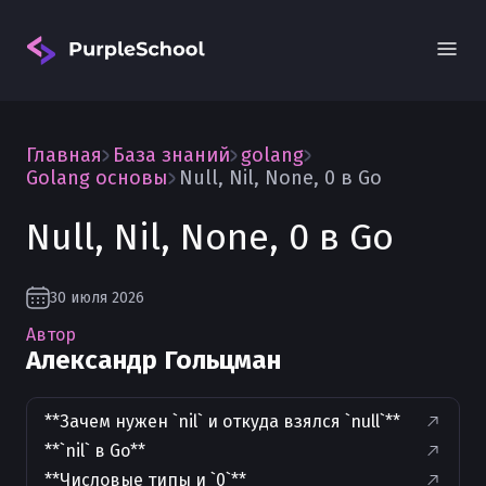
Главная
База знаний
golang
Golang основы
Null, Nil, None, 0 в Go
Null, Nil, None, 0 в Go
Вход
30 июля 2026
Автор
Александр Гольцман
**Зачем нужен `nil` и откуда взялся `null`**
**`nil` в Go**
**Числовые типы и `0`**