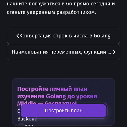
начните погружаться в Go прямо сегодня и
станьте уверенным разработчиком.
Конвертация строк в числа в Golang
Наименования переменных, функций и структур в Go
Постройте личный план
изучения
Golang
до уровня
Middle — бесплатно!
Построить план
Golang
— часть карты развития
Backend
100
+
шагов развития