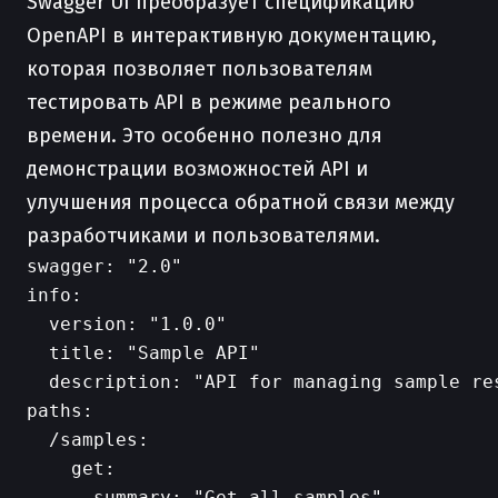
Swagger UI преобразует спецификацию
OpenAPI в интерактивную документацию,
которая позволяет пользователям
тестировать API в режиме реального
времени. Это особенно полезно для
демонстрации возможностей API и
улучшения процесса обратной связи между
разработчиками и пользователями.
swagger: "2.0"

info:

  version: "1.0.0"

  title: "Sample API"

  description: "API for managing sample res
paths:

  /samples:

    get:

      summary: "Get all samples"
