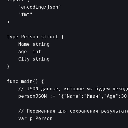
    "encoding/json"

    "fmt"

)

type Person struct {

    Name string

    Age  int

    City string

}

func main() {

    // JSON-данные, которые мы будем декоди
    personJSON := `{"Name":"Иван","Age":30,
    // Переменная для сохранения результата
    var p Person
