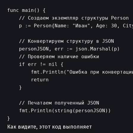
func main() {

    // Создаем экземпляр структуры Person

    p := Person{Name: "Иван", Age: 30, City
    // Конвертируем структуру в JSON

    personJSON, err := json.Marshal(p)

    // Проверяем наличие ошибки

    if err != nil {

        fmt.Println("Ошибка при конвертации
        return

    }

    // Печатаем полученный JSON

    fmt.Println(string(personJSON))

Как видите, этот код выполняет