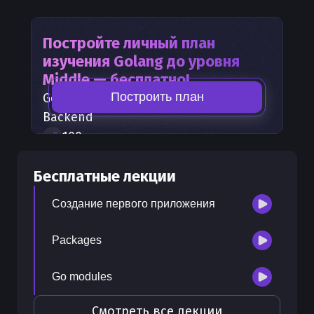
Постройте личный план
изучения
Golang
до уровня
Middle — бесплатно!
Построить план
Golang
— часть карты развития
Backend
100
+
шагов развития
30
бесплатных лекций
Бесплатные лекции
300
бонусных рублей
на счет
Создание первого приложения
Packages
Go modules
Смотреть все лекции