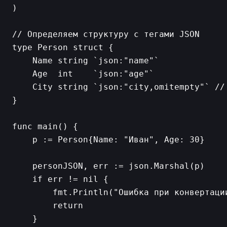
)

// Определяем структуру с тегами JSON

type Person struct {

    Name string `json:"name"`

    Age  int    `json:"age"`

    City string `json:"city,omitempty"` //
}

func main() {

    p := Person{Name: "Иван", Age: 30}

    personJSON, err := json.Marshal(p)

    if err != nil {

        fmt.Println("Ошибка при конвертации
        return

    }
