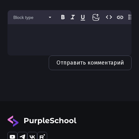
Использование defer в Golang
Block type
Значения default в Golang
Генерация кода в Go
Форматирование кода в Golang
Чистая архитектура в Golang
Отправить комментарий
Каналы (channels) в Golang
Получение body из HTTP запроса в
Golang