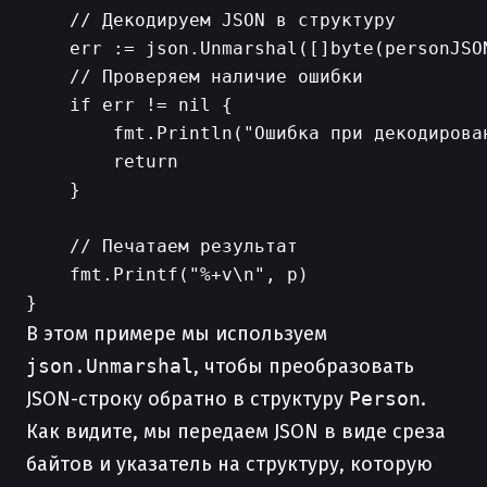
    // Декодируем JSON в структуру

    err := json.Unmarshal([]byte(personJSON
    // Проверяем наличие ошибки

    if err != nil {

        fmt.Println("Ошибка при декодирован
        return

    }

    // Печатаем результат

    fmt.Printf("%+v\n", p)

В этом примере мы используем
json.Unmarshal
, чтобы преобразовать
JSON-строку обратно в структуру
Person
.
Как видите, мы передаем JSON в виде среза
байтов и указатель на структуру, которую