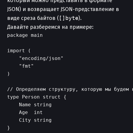
который можно представить в формате
JSON) и возвращает JSON-представление в
виде среза байтов (
[]byte
).
Давайте разберемся на примере:
package main

import (

    "encoding/json"

    "fmt"

)

// Определяем структуру, которую мы будем к
type Person struct {

    Name string

    Age  int

    City string

}
