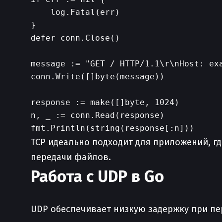
    log.Fatal(err)

}

defer conn.Close()

message := "GET / HTTP/1.1\r\nHost: exa
conn.Write([]byte(message))

response := make([]byte, 1024)

n, _ := conn.Read(response)

TCP идеально подходит для приложений, гд
передачи файлов.
Работа с UDP в Go
UDP обеспечивает низкую задержку при пер