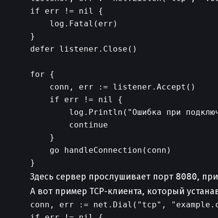
if err != nil {

    log.Fatal(err)

}

defer listener.Close()

for {

    conn, err := listener.Accept()

    if err != nil {

        log.Println("Ошибка при подключ
        continue

    }

    go handleConnection(conn)

Здесь сервер прослушивает порт
8080
, пр
А вот пример TCP-клиента, который устана
conn, err := net.Dial("tcp", "example.c
if err != nil {
