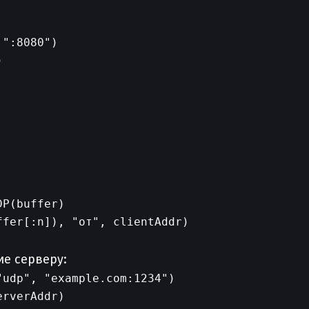
":8080")



P(buffer)

fer[:n]), "от", clientAddr)

е серверу:
udp", "example.com:1234")

rverAddr)
