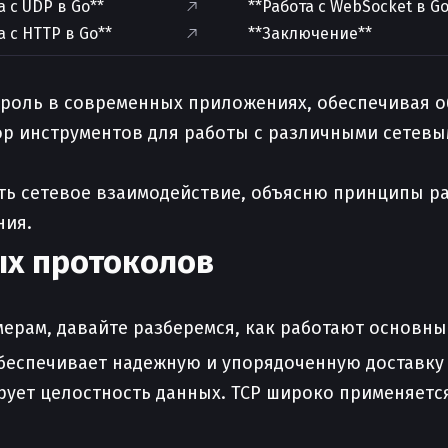
а с UDP в Go**
**Работа с WebSocket в Go
а с HTTP в Go**
**Заключение**
 роль в современных приложениях, обеспечивая 
р инструментов для работы с различными сетевым
вать сетевое взаимодействие, объясню принципы 
ния.
ых протоколов
ерам, давайте разберемся, как работают основны
еспечивает надежную и упорядоченную доставку 
рует целостность данных. TCP широко применяетс