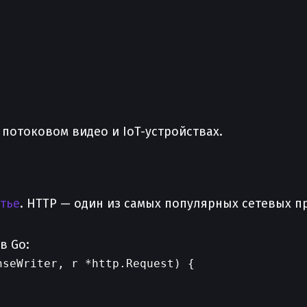
 потоковом видео и IoT-устройствах.
атье
. HTTP — один из самых популярных сетевых 
в Go:
seWriter, r *http.Request) {
