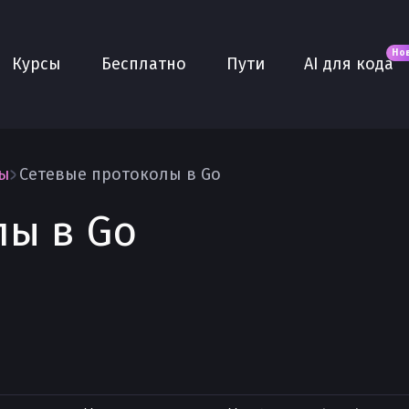
Новое
AI для кода
О нас
Но
Курсы
Бесплатно
Пути
AI для кода
Сообщество
Purple
Плюс
AI Собеседование
вы
Сетевые протоколы в Go
AI тренажёр
лы в Go
Проекты