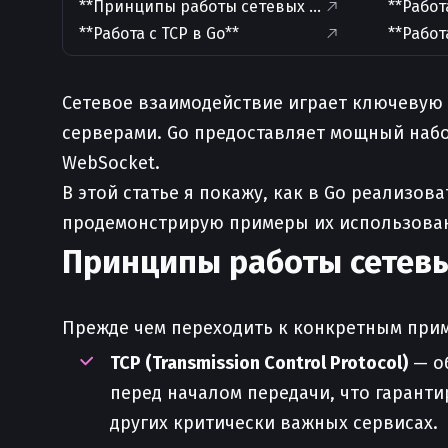
**Принципы работы сетевых протоколов**
**Работ
**Работа с TCP в Go**
**Работ
Сетевое взаимодействие играет ключевую
серверами. Go предоставляет мощный набо
WebSocket.
В этой статье я покажу, как в Go реализо
продемонстрирую примеры их использова
Принципы работы сетев
Прежде чем переходить к конкретным прим
TCP (Transmission Control Protocol)
— об
перед началом передачи, что гаранти
других критически важных сервисах.