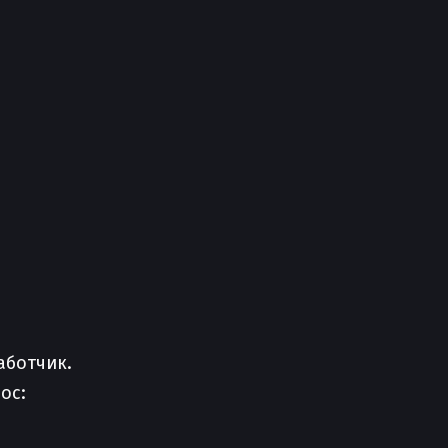
аботчик.
ос: