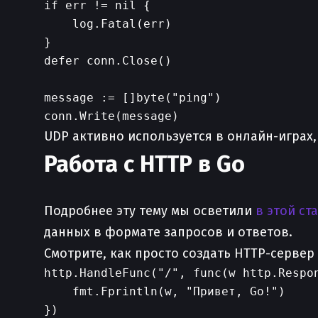
if err != nil {

    log.Fatal(err)

}

defer conn.Close()

message := []byte("ping")

UDP активно используется в онлайн-играх,
Работа с HTTP в Go
Подробнее эту тему мы осветили
в этой ст
данных в формате запросов и ответов.
Смотрите, как просто создать HTTP-сервер 
http.HandleFunc("/", func(w http.Respon
    fmt.Fprintln(w, "Привет, Go!")

})
