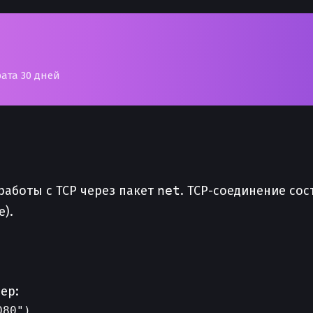
рата 30 дней
работы с TCP через пакет
net
. TCP-соединение сос
).
ер:
80")
