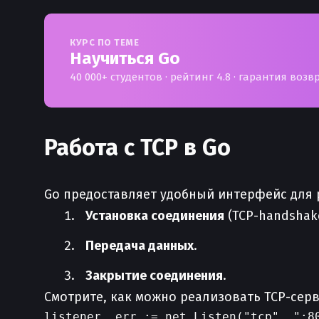
КУРС ПО ТЕМЕ
Научиться Go
40 000+ студентов · рейтинг 4.8 · гарантия возв
Работа с TCP в Go
Go предоставляет удобный интерфейс для 
Установка соединения
(TCP-handshake
Передача данных
.
Закрытие соединения
.
Смотрите, как можно реализовать TCP-серв
listener, err := net.Listen("tcp", ":80