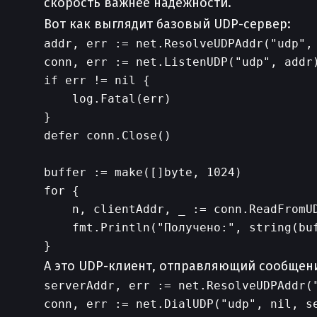
скорость важнее надежности.
Вот как выглядит базовый UDP-сервер:
addr, err := net.ResolveUDPAddr("udp", 
conn, err := net.ListenUDP("udp", addr)
if err != nil {

    log.Fatal(err)

}

defer conn.Close()

buffer := make([]byte, 1024)

for {

    n, clientAddr, _ := conn.ReadFromUD
    fmt.Println("Получено:", string(buf
А это UDP-клиент, отправляющий сообщени
serverAddr, err := net.ResolveUDPAddr("
conn, err := net.DialUDP("udp", nil, se