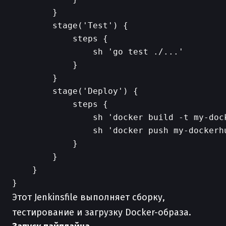
        }

        stage('Test') {

            steps {

                sh 'go test ./...'

            }

        }

        stage('Deploy') {

            steps {

                sh 'docker build -t my-dock
                sh 'docker push my-dockerhu
            }

        }

    }

Этот Jenkinsfile выполняет сборку,
тестирование и загрузку Docker-образа.