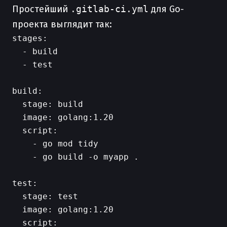
Простейший
.gitlab-ci.yml
для Go-
проекта выглядит так:
stages:

  - build

  - test

build:

  stage: build

  image: golang:1.20

  script:

    - go mod tidy

    - go build -o myapp .

test:

  stage: test

  image: golang:1.20

  script:
