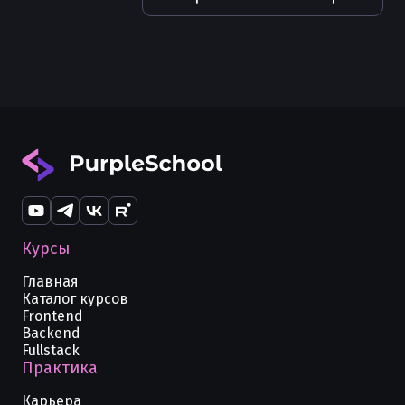
Каналы (channels) в Golang
Получение body из HTTP запроса в
Golang
Курсы
Главная
Каталог курсов
Frontend
Backend
Fullstack
Практика
Карьера