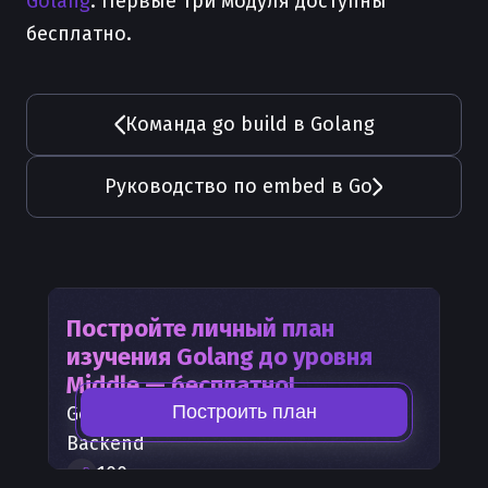
Golang
. Первые три модуля доступны
бесплатно.
Команда go build в Golang
Руководство по embed в Go
Постройте личный план
изучения
Golang
до уровня
Middle — бесплатно!
Построить план
Golang
— часть карты развития
Backend
100
+
шагов развития