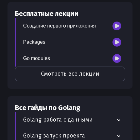
30
бесплатных лекций
Бесплатные лекции
300
бонусных рублей
на счет
Создание первого приложения
Packages
Go modules
Смотреть все лекции
Все гайды по
Golang
Golang работа с данными
Работа с YAML в Golang
Golang запуск проекта