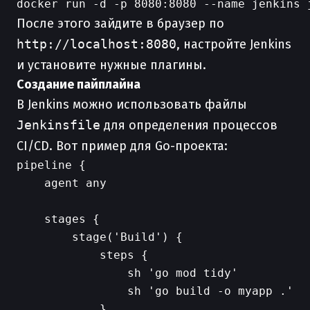
После этого зайдите в браузер по
http://localhost:8080
, настройте Jenkins
и установите нужные плагины.
Создание пайплайна
В Jenkins можно использовать файлы
Jenkinsfile
для определения процессов
CI/CD. Вот пример для Go-проекта:
pipeline {

    agent any

    stages {

        stage('Build') {

            steps {

                sh 'go mod tidy'

                sh 'go build -o myapp .'

            }
