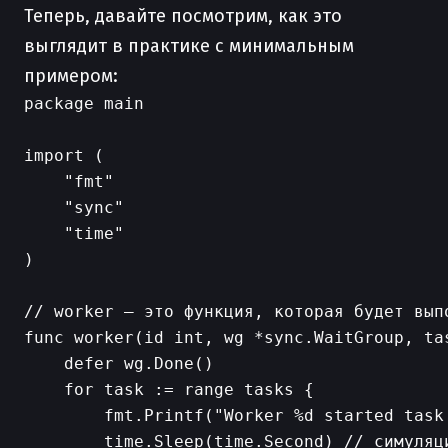
Теперь, давайте посмотрим, как это
выглядит в практике с минимальным
примером:
package main

import (

    "fmt"

    "sync"

    "time"

)

// worker — это функция, которая будет выпо
func worker(id int, wg *sync.WaitGroup, tas
    defer wg.Done()

    for task := range tasks {

        fmt.Printf("Worker %d started task 
        time.Sleep(time.Second) // симуляци