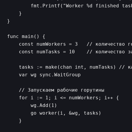
        fmt.Printf("Worker %d finished task
    }

}

func main() {

    const numWorkers = 3   // количество го
    const numTasks = 10    // количество за
    tasks := make(chan int, numTasks) // ка
    var wg sync.WaitGroup

    // Запускаем рабочие горутины

    for i := 1; i <= numWorkers; i++ {

        wg.Add(1)

        go worker(i, &wg, tasks)

    }
