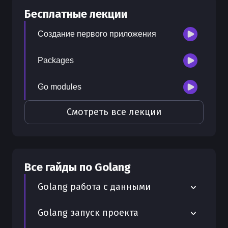
Бесплатные лекции
300
бонусных рублей
на счет
Создание первого приложения
Packages
Go modules
Смотреть все лекции
Все гайды по
Golang
Golang работа с данными
Работа с YAML в Golang
Golang запуск проекта