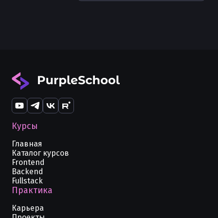
Каналы (channels) в Golang
Получение body из HTTP запроса в
Golang
Курсы
Главная
Каталог курсов
Frontend
Backend
Fullstack
Практика
Карьера
Проекты