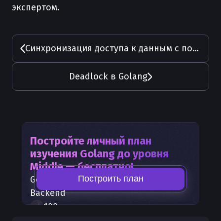
экспертом.
Синхронизация доступа к данным с помощью mutex
Deadlock в Golang
Постройте личный план
изучения
Golang
до уровня
Middle — бесплатно!
Построить план
Golang
— часть карты развития
Backend
100
+
шагов развития
30
бесплатных лекций