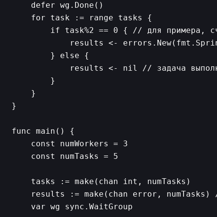
    defer wg.Done()

    for task := range tasks {

        if task%2 == 0 { // для примера, с
            results <- errors.New(fmt.Spri
        } else {

            results <- nil // задача выполн
        }

    }

}

func main() {

    const numWorkers = 3

    const numTasks = 5

    tasks := make(chan int, numTasks)

    results := make(chan error, numTasks) 
    var wg sync.WaitGroup
