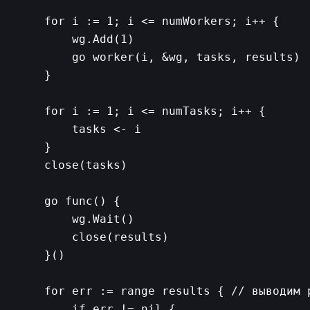
    for i := 1; i <= numWorkers; i++ {

        wg.Add(1)

        go worker(i, &wg, tasks, results)

    }

    for i := 1; i <= numTasks; i++ {

        tasks <- i

    }

    close(tasks)

    go func() {

        wg.Wait()

        close(results)

    }()

    for err := range results { // выводим р
        if err != nil {
