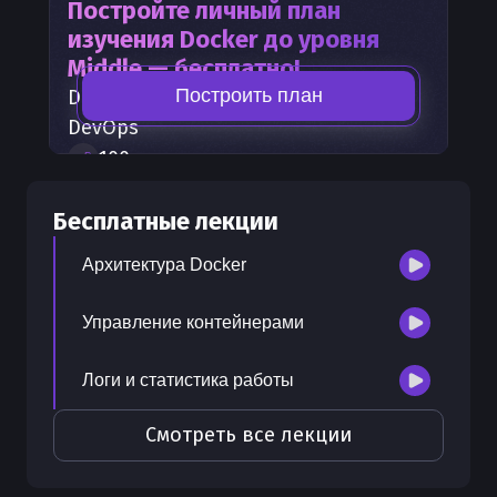
Постройте личный план
изучения
Docker
до уровня
Middle — бесплатно!
Построить план
Docker
— часть карты развития
DevOps
100
+
шагов развития
30
бесплатных лекций
Бесплатные лекции
300
бонусных рублей
на счет
Архитектура Docker
Управление контейнерами
Логи и статистика работы
Смотреть все лекции