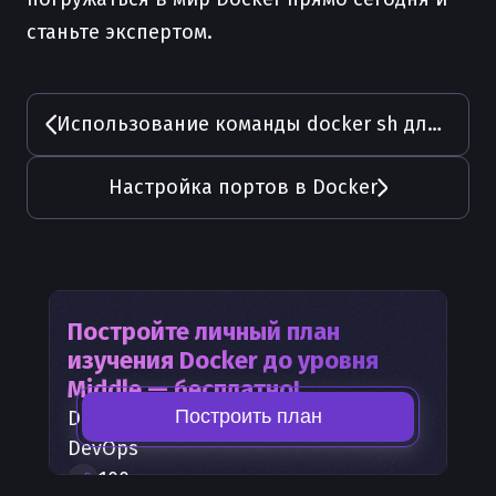
станьте экспертом.
Использование команды docker sh для запуска команд в контейнере Docker
Настройка портов в Docker
Постройте личный план
изучения
Docker
до уровня
Middle — бесплатно!
Построить план
Docker
— часть карты развития
DevOps
100
+
шагов развития