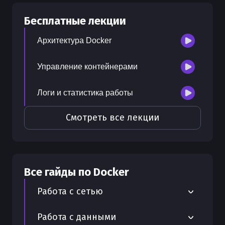
30
бесплатных лекций
Бесплатные лекции
300
бонусных рублей
на счет
Архитектура Docker
Управление контейнерами
Логи и статистика работы
Смотреть все лекции
Все гайды по
Docker
Работа с сетью
Zerotier для создания виртуальных
Работа с данными