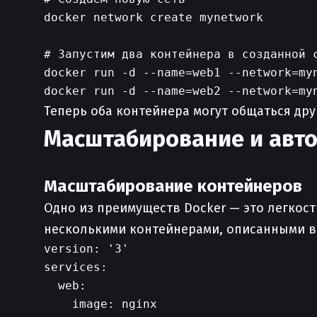
docker network create mynetwork

# Запустим два контейнера в созданной с
docker run -d --name=web1 --network=myn
Теперь оба контейнера могут общаться друг
Масштабирование и авт
Масштабирование контейнеров
Одно из преимуществ Docker — это легкос
несколькими контейнерами, описанными в
version: '3'

services:

  web:

    image: nginx
