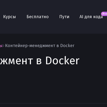
Новое
AI для кода
О нас
Но
Курсы
Бесплатно
Пути
AI для кода
Сообщество
Purple
Плюс
AI Собеседование
вы
Контейнер-менеджмент в Docker
AI тренажёр
жмент в Docker
Проекты