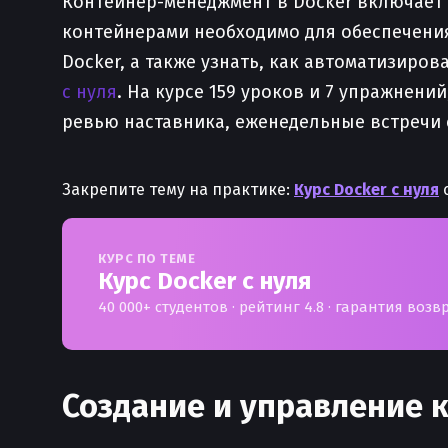
Контейнер-менеджмент в Docker включает 
контейнерами необходимо для обеспечения
Docker, а также узнать, как автоматизиро
с нуля
. На курсе 159 уроков и 7 упражнени
ревью наставника, еженедельные встречи 
Закрепите тему на практике:
Курс Docker с нуля
с
КУРС ПО ТЕМЕ
Курс Docker с нуля
40 000+ студентов · рейтинг 4.8 · гарантия возв
Создание и управление 