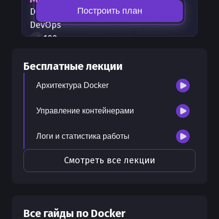
Построить план
Docker
— часть карты развития
DevOps
100
+
шагов развития
30
бесплатных лекций
Бесплатные лекции
300
бонусных рублей
на счет
Архитектура Docker
Управление контейнерами
Логи и статистика работы
Смотреть все лекции
Все гайды по
Docker