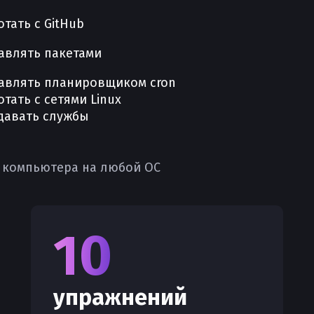
отать с GitHub
авлять пакетами
авлять планировщиком cron
отать с сетями Linux
давать службы
 компьютера на любой ОС
10
упражнений