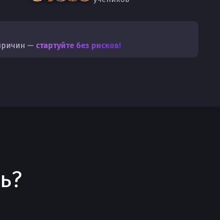
причин —
стартуйте без рисков!
ь?