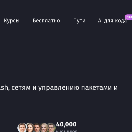
Новое
AI для кода
О нас
Но
Курсы
Бесплатно
Пути
AI для кода
Сообщество
Purple
Плюс
AI Собеседование
AI тренажёр
Проекты
Bash, сетям и управлению пакетами и
40,000
учеников