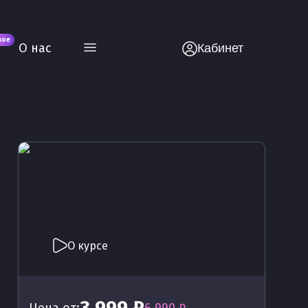
вое
О нас
Кабинет
О курсе
3 999 ₽
Цена от:
6 990 ₽