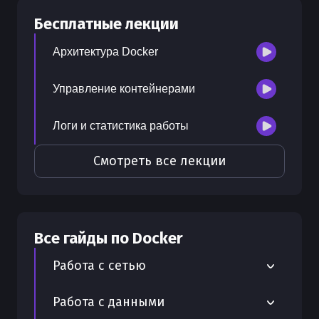
30
бесплатных лекций
Бесплатные лекции
300
бонусных рублей
на счет
Архитектура Docker
Управление контейнерами
Логи и статистика работы
Смотреть все лекции
Все гайды по
Docker
Работа с сетью
Zerotier для создания виртуальных
Работа с данными
сетей в Docker