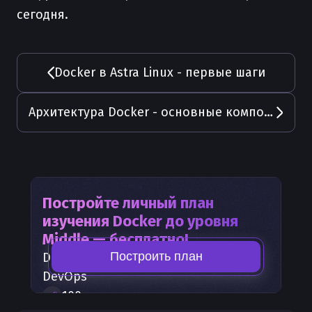
сегодня.
Docker в Astra Linux - первые шаги
Архитектура Docker - основные компоненты и их взаимодействие
Постройте личный план
изучения
Docker
до уровня
Middle — бесплатно!
Построить план
Docker
— часть карты развития
DevOps
100
+
шагов развития