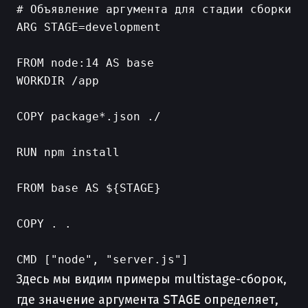
# Объявление аргумента для стадии сборки

ARG STAGE=development

FROM node:14 AS base

WORKDIR /app

COPY package*.json ./

RUN npm install

FROM base AS ${STAGE}

COPY . .

Здесь мы видим примеры multistage-сборок,
где значение аргумента
STAGE
определяет,