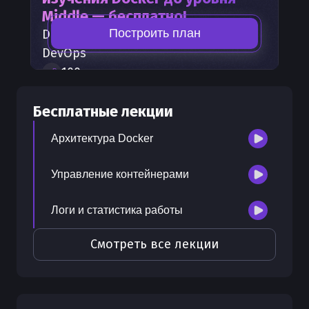
Middle — бесплатно!
Построить план
Docker
— часть карты развития
DevOps
100
+
шагов развития
30
бесплатных лекций
Бесплатные лекции
300
бонусных рублей
на счет
Архитектура Docker
Управление контейнерами
Логи и статистика работы
Смотреть все лекции