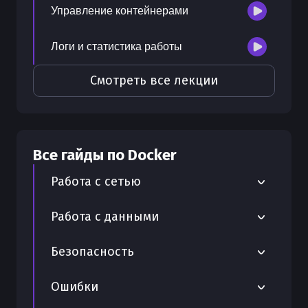
Управление контейнерами
Логи и статистика работы
Смотреть все лекции
Все гайды по
Docker
Работа с сетью
Zerotier для создания виртуальных
Работа с данными
сетей в Docker
Трассировка запросов с помощью
Безопасность
Настройка и использование
Zipkin в Docker
WireGuard в Docker
Улучшение безопасности с Zscaler в
Ошибки
Сжатие образов с помощью ZIP в
Docker
Настройка Traefik в Docker