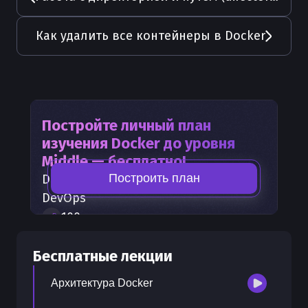
Как удалить все контейнеры в Docker
Постройте личный план
изучения
Docker
до уровня
Middle — бесплатно!
Построить план
Docker
— часть карты развития
DevOps
100
+
шагов развития
30
бесплатных лекций
Бесплатные лекции
300
бонусных рублей
на счет
Архитектура Docker