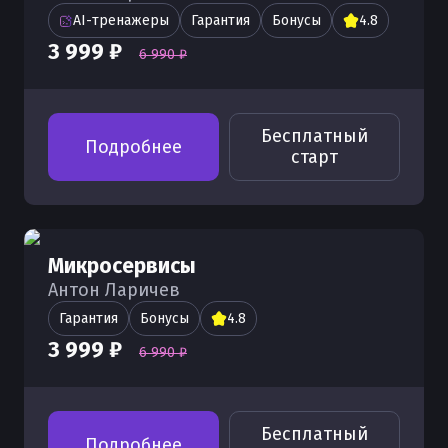
Docker
Управление драйверами Docker
Как организовать сети в Docker
Переменные окружения в Docker
Работа с Qdrant в Docker
Распространенные ошибки в Docker
AI-тренажеры
Гарантия
Бонусы
4.8
Создание и управление токенами в
Развертывание RabbitMQ в Docker
Создание и работа с Deb пакетами,
Сетевой мост (bridge) в Docker
3 999 ₽
Работа с Docker Engine
Работа с PostgreSQL в Docker
Как решить ошибку "docker error
6 990 ₽
Docker
кросс-сборка и Docker
response from daemon"
Использование QEMU в Docker
Остановка Docker compose через
Работа с MySQL в Docker
Задачи tasks в Docker
Настройка имени контейнера в
down
Ошибка error during connect в Docker
Запуск Python-приложений в Docker
Мультистейдж сборка в Docker
Docker
Бесплатный
Управление системой Docker
- как исправить
Подробнее
Настройка и запуск daemon в Docker
старт
Запуск PHP-приложений в Docker
Как использовать монтирование
Как настроить конфигурационные
Принудительная остановка
Ошибка head dial tcp в Docker -
Установка, команды и работа с
директорий в Docker
файлы (config) Docker
Развертывание pgadmin в Docker
контейнера в Docker
устранение неполадок и решения
конфигурацией Docker Compose
Монтирование томов и директорий в
Использование CLI- команды и
Использование Oracle Linux в Docker
Остановка контейнеров Docker
Исправление ошибки "daemon not
Как собрать образы с помощью
Docker
примеры в Docker
Микросервисы
running" в Docker
docker build
Генерация образа с OpenWRT в
Как проверить состояние (status)
Антон Ларичев
MongoDB в Docker
Понимание Bind-монтирования в
Docker
Docker
Как исправить ошибку daemon
Гарантия
Автоматизация работы с образами в
Бонусы
4.8
Docker
connection failed в Docker
Загрузка образов из реестров с
Docker
3 999 ₽
Развертывание Ollama в Docker
Исходный код Docker
6 990 ₽
помощью Pull в Docker
Ошибка containerconfig в Docker
Автоматическое обновление
Запуск Node.js-приложений в Docker
Как задать параметры конфигурации
Загрузка образов с помощью
контейнеров в Docker
Docker
команды load в Docker
Развертывание n8n в Docker
Бесплатный
Подробнее