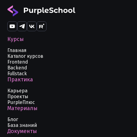
Настройка Jupyter для работы с
Создание образа в Docker
Notebook, JupyterLab и другими
Открытые стандарты виртуализации
Управление дисковым
интерфейсами в Docker
OCI и Docker
пространством в Docker
Разработка JS в Docker
Присвоение и управление именами
Принудительная пересборка образов
контейнеров в Docker
Курсы
Развертывание и настройка Jira в
в Docker
контейнере Docker
Работа с metadata в Docker
Главная
Поиск образов и контейнеров (find) в
Каталог курсов
Jenkins в Docker для CI/CD
Manifest файлы в Docker
Docker
Frontend
Backend
Java 21 в Docker
Контейнер-менеджмент в Docker
Fullstack
Использование томов в Docker
Практика
Запуск Java-приложений в Docker
Утилита make в Docker
Загрузка образа в Docker
Карьера
Golang в Docker - Практическое
Команда ls в Docker
Проекты
Как работать с Docker Swarm
PurpleПлюс
руководство
Материалы
Запуск и настройка Docker в
Работа с директорией и путем
Платформа dotnet в Docker
локальной среде
(directory, path) в Docker
Блог
База знаний
Использование CI-CD в Docker
Лимиты в Docker - Управление
Удаление всех образов в Docker
Документы
ресурсами контейнеров