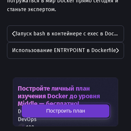
погружаться в мир Docker прямо сегодня и
станьте экспертом.
Запуск bash в контейнере с exec в Docker
Использование ENTRYPOINT в Dockerfile
Постройте личный план
изучения
Docker
до уровня
Middle — бесплатно!
Построить план
Docker
— часть карты развития
DevOps
100
+
шагов развития