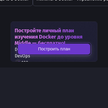
Постройте личный план
изучения
Docker
до уровня
Middle — бесплатно!
Построить план
Docker
— часть карты развития
DevOps
100
+
шагов развития
30
бесплатных лекций
300
бонусных рублей
на счет