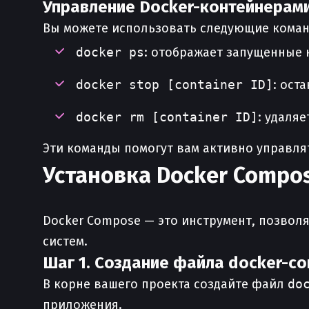
Управление Docker-контейнерам
Вы можете использовать следующие коман
docker ps
: отображает запущенные 
docker stop [container ID]
: ост
docker rm [container ID]
: удаля
Эти команды помогут вам активно управля
Установка Docker Compo
Docker Compose — это инструмент, позво
систем.
Шаг 1. Создание файла docker-c
В корне вашего проекта создайте файл
do
приложения.