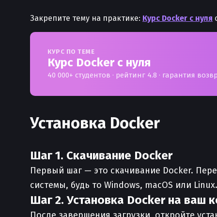
Закрепите тему на практике:
Курс Docker с нуля
с
КУРС ПО ТЕМЕ
Курс Docker с нуля
40 000+ студентов · рейтинг 4.8 · гарантия возв
Установка Docker
Шаг 1. Скачивание Docker
Первый шаг — это скачивание Docker. Пер
системы, будь то Windows, macOS или Linux
Шаг 2. Установка Docker на ваш 
После завершения загрузки, откройте уста