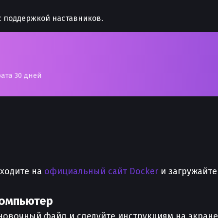
 поддержкой наставников.
рата 30 дней
еходите на
официальный сайт Docker
и загружайте
.
компьютер
новочный файл и следуйте инструкциям на экране.