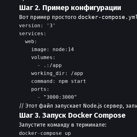
Шаг 2. Пример конфигурации
Вот пример простого
docker-compose.ym
version: '3'

services:

  web:

    image: node:14

    volumes:

      - .:/app

    working_dir: /app

    command: npm start

    ports:

// Этот файл запускает Node.js сервер, з
Шаг 3. Запуск Docker Compose
Запустите команду в терминале: