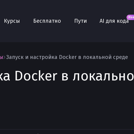
Новое
AI для кода
О нас
Но
Курсы
Бесплатно
Пути
AI для кода
Сообщество
Purple
Плюс
AI Собеседование
вы
Запуск и настройка Docker в локальной среде
AI тренажёр
ка Docker в локальн
Проекты