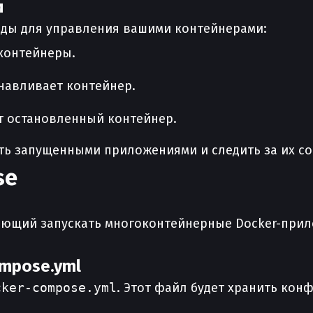
и
ды для управления вашими контейнерами:
контейнеры.
анавливает контейнер.
ет остановленный контейнер.
ть запущенными приложениями и следить за их со
se
ляющий запускать многоконтейнерные Docker-прил
ompose.yml
cker-compose.yml
. Этот файл будет хранить кон