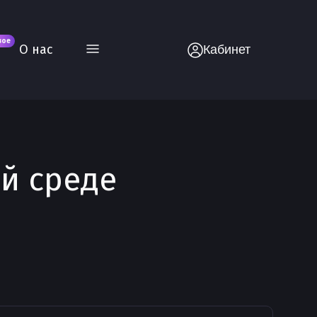
вое
О нас
Кабинет
ой среде