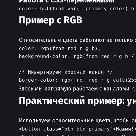
Работа с CSS-переменными
Пример с RGB
Относительные цвета работают не только с
color: rgb(from red r g b);

background-color: rgb(from red r g b / 
/* Инвертируем красный канал */

Здесь мы напрямую работаем с каналами
r
Практический пример: у
Используем относительные цвета, чтобы оп
<button class="btn btn-primary">Нажми!<