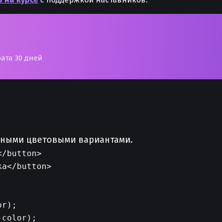
рата 30 дней
зными цветовыми вариантами.
/button>

r);

color);
