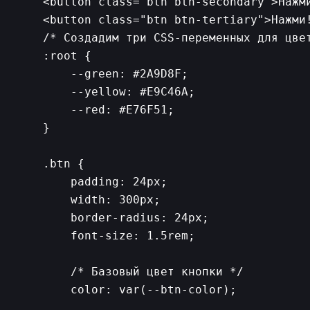
<button class="btn btn-secondary">Нажми
/* Создадим три CSS-переменных для цвет
:root {

    --green: #2A9D8F;

    --yellow: #E9C46A;

    --red: #E76F51;

}

.btn {

    padding: 24px;

    width: 300px;

    border-radius: 24px;

    font-size: 1.5rem;

    /* Базовый цвет кнопки */

    color: var(--btn-color);
