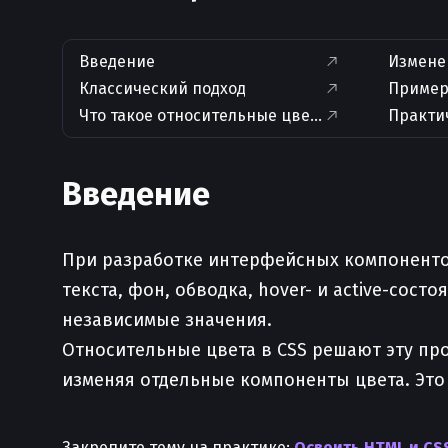
Введение
Измене
Классический подход
Пример
Что такое относительные цвета
Практи
Введение
При разработке интерфейсных компонентов
текста, фон, обводка, hover- и active-сос
независимые значения.
Относительные цвета в CSS решают эту п
изменяя отдельные компоненты цвета. Это
Закрепите тему на практике:
Освоить HTML и CSS