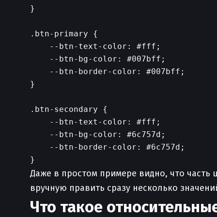
}

.btn-primary {

    --btn-text-color: #fff;

    --btn-bg-color: #007bff;

    --btn-border-color: #007bff;

}

.btn-secondary {

    --btn-text-color: #fff;

    --btn-bg-color: #6c757d;

    --btn-border-color: #6c757d;

Даже в простом примере видно, что часть 
вручную править сразу несколько значени
Что такое относительны