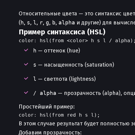
Относительные цвета — это синтаксис цв
(
h
,
s
,
l
,
r
,
g
,
b
,
alpha
и другие) для вычисл
Пример синтаксиса (HSL)
h
— оттенок (hue)
s
— насыщенность (saturation)
l
— светлота (lightness)
/ alpha
— прозрачность (alpha), оп
Простейший пример:
В этом случае результат будет полностью
Добавим прозрачность: