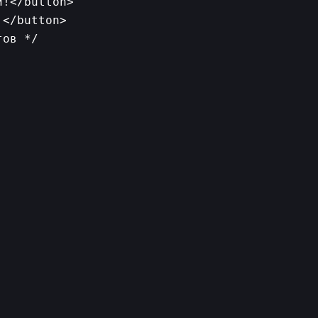
!</button>

ов */
