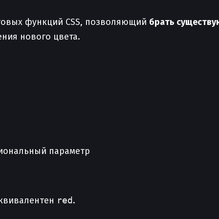
етовых функций CSS, позволяющий
брать существу
ения нового цвета.
циональный параметр
 эквивалентен
red
.