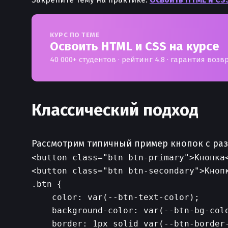
КУРС ПО ТЕМЕ
Освоить HTML и CSS на курсе
40 000+ студентов · рейтинг 4.8 · гарантия возв
Классический подход
Рассмотрим типичный пример кнопок с ра
<button class="btn btn-primary">Кнопка<
.btn {

    color: var(--btn-text-color);

    background-color: var(--btn-bg-colo
    border: 1px solid var(--btn-border-