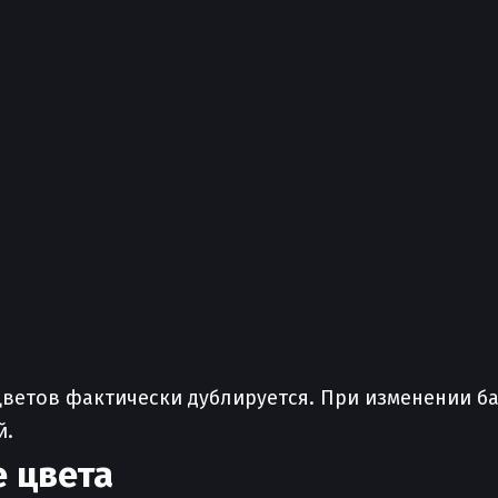
цветов фактически дублируется. При изменении б
й.
е цвета